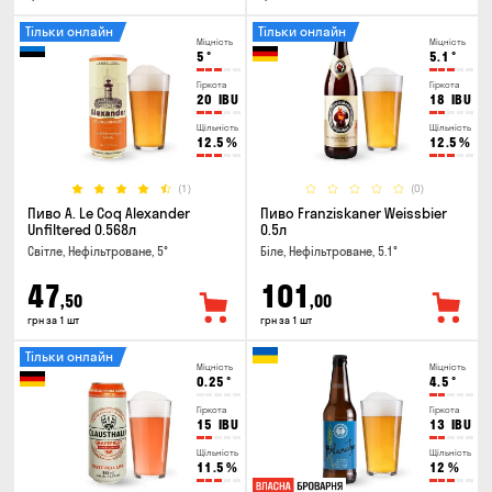
Тільки онлайн
Тільки онлайн
Міцність
Міцність
5
°
5.1
°
Гіркота
Гіркота
20
IBU
18
IBU
Щільність
Щільність
12.5
%
12.5
%
(1)
(0)
Пиво A. Le Coq Alexander
Пиво Franziskaner Weissbier
Unfiltered 0.568л
0.5л
Світле, Нефільтроване, 5°
Біле, Нефільтроване, 5.1°
47
101
,50
,00
грн за 1 шт
грн за 1 шт
Тільки онлайн
Міцність
Міцність
0.25
°
4.5
°
Гіркота
Гіркота
15
IBU
13
IBU
Щільність
Щільність
11.5
%
12
%