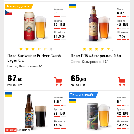
Топ продажів
Міцність
Міцність
5
°
6.8
°
Гіркота
Гіркота
32
IBU
12
IBU
Щільність
Щільність
11.9
%
17
%
(1)
(3)
Пиво Budweiser Budvar Czech
Пиво ППБ «Авторське» 0.5л
Lager 0.5л
Світле, Фільтроване, 6.8°
Світле, Фільтроване, 5°
67
65
,50
,50
грн за 1 шт
грн за 1 шт
Тільки онлайн
Міцність
Міцність
6.5
°
5
°
Гіркота
Гіркота
22
IBU
42
IBU
Щільність
Щільність
18
%
13.5
%