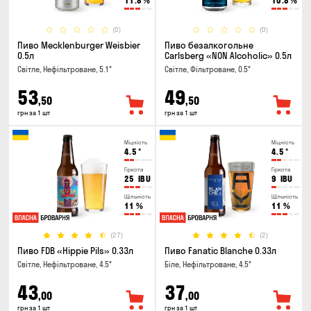
11.8
%
10.8
%
(0)
(0)
Пиво Mecklenburger Weisbier
Пиво безалкогольне
0.5л
Carlsberg «NON Alcoholic» 0.5л
Світле, Нефільтроване, 5.1°
Світле, Фільтроване, 0.5°
53
49
,50
,50
грн за 1 шт
грн за 1 шт
Міцність
Міцність
4.5
°
4.5
°
Гіркота
Гіркота
25
IBU
9
IBU
Щільність
Щільність
11
%
11
%
(27)
(2)
Пиво FDB «Hippie Pils» 0.33л
Пиво Fanatic Blanche 0.33л
Світле, Нефільтроване, 4.5°
Біле, Нефільтроване, 4.5°
43
37
,00
,00
грн за 1 шт
грн за 1 шт