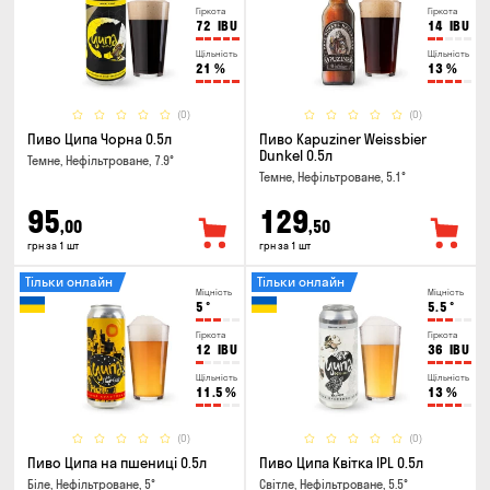
Гіркота
Гіркота
72
IBU
14
IBU
Щільність
Щільність
21
%
13
%
(0)
(0)
Пиво Ципа Чорна 0.5л
Пиво Kapuziner Weissbier
Dunkel 0.5л
Темне, Нефільтроване, 7.9°
Темне, Нефільтроване, 5.1°
95
129
,00
,50
грн за 1 шт
грн за 1 шт
Тільки онлайн
Тільки онлайн
Міцність
Міцність
5
°
5.5
°
Гіркота
Гіркота
12
IBU
36
IBU
Щільність
Щільність
11.5
%
13
%
(0)
(0)
Пиво Ципа на пшениці 0.5л
Пиво Ципа Квітка IPL 0.5л
Біле, Нефільтроване, 5°
Світле, Нефільтроване, 5.5°