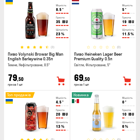
Міцність
Міцність
8.5
°
5
°
Гіркота
Гіркота
35
IBU
19
IBU
Щільність
Щільність
23
%
11.5
%
(3)
(0)
Пиво Volynski Browar Big Man
Пиво Heineken Lager Beer
English Barleywine 0.35л
Premium Quality 0.5л
Темне, Нефільтроване, 8.5°
Світле, Фільтроване, 5°
79
69
,50
,50
грн за 1 шт
грн за 1 шт
Топ продажів
Новинка
Міцність
Міцність
4.5
°
0
°
Гіркота
Гіркота
20
IBU
10
IBU
Щільність
Щільність
13
%
6
%
(5)
(0)