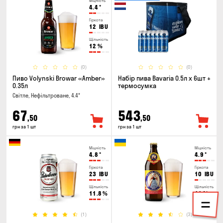
Міцність
4.4
°
Гіркота
12
IBU
Щільність
12
%
(0)
(0)
Пиво Volynski Browar «Amber»
Набір пива Bavaria 0.5л х 6шт +
0.35л
термосумка
Світле, Нефільтроване, 4.4°
67
543
,50
,50
грн за 1 шт
грн за 1 шт
Міцність
Міцність
4.8
°
4.9
°
Гіркота
Гіркота
23
IBU
10
IBU
Щільність
Щільність
11.8
%
11
%
(1)
(3)