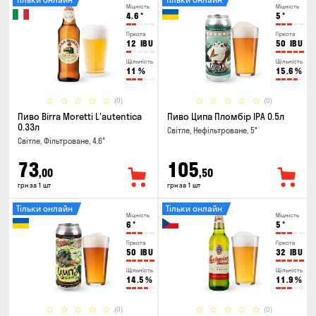
Міцність
Міцність
4.6
°
5
°
Гіркота
Гіркота
12
IBU
50
IBU
Щільність
Щільність
11
%
15.6
%
(0)
(0)
Пиво Birra Moretti L'autentica
Пиво Ципа Пломбір IPA 0.5л
0.33л
Світле, Нефільтроване, 5°
Світле, Фільтроване, 4.6°
73
105
,00
,50
грн за 1 шт
грн за 1 шт
Тільки онлайн
Тільки онлайн
Міцність
Міцність
6
°
5
°
Гіркота
Гіркота
50
IBU
32
IBU
Щільність
Щільність
14.5
%
11.9
%
(0)
(0)