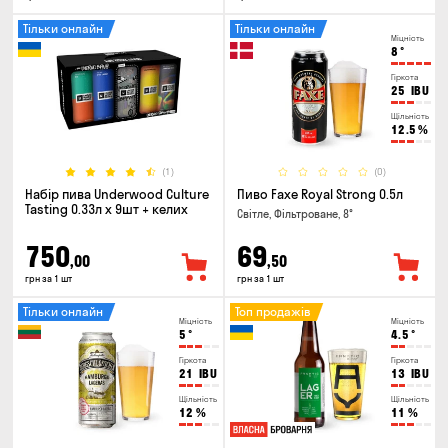
Тільки онлайн
Тільки онлайн
Міцність
8
°
Гіркота
25
IBU
Щільність
12.5
%
(1)
(0)
Набір пива Underwood Culture
Пиво Faxe Royal Strong 0.5л
Tasting 0.33л x 9шт + келих
Світле, Фільтроване, 8°
750
69
,00
,50
грн за 1 шт
грн за 1 шт
Тільки онлайн
Топ продажів
Міцність
Міцність
5
°
4.5
°
Гіркота
Гіркота
21
IBU
13
IBU
Щільність
Щільність
12
%
11
%