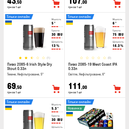
43
107
,50
,00
грн за 1 шт
грн за 1 шт
Тільки онлайн
Тільки онлайн
Міцність
Міцність
5
°
6
°
Гіркота
Гіркота
30
IBU
75
IBU
Щільність
Щільність
13
%
14.3
%
(1)
(0)
Пиво 2085-6 Irish Style Dry
Пиво 2085-19 West Coast IPA
Stout 0.33л
0.33л
Темне, Нефільтроване, 5°
Світле, Нефільтроване, 6°
69
111
,50
,00
грн за 1 шт
грн за 1 шт
Тільки онлайн
Тільки онлайн
Міцність
Новинка
5.3
°
Гіркота
30
IBU
Щільність