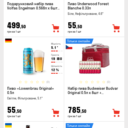
Подарунковий набір пива
Пиво Underwood Forest
Volfas Engelman 0.568л x 6шт +
Blanche 0.33л
келих 0.568л
Біле, Нефільтроване, 4.6°
499
55
,50
,50
грн за 1 шт
грн за 1 шт
Тільки онлайн
Міцність
5.1
°
Гіркота
19
IBU
Щільність
12
%
(0)
(0)
Пиво «Lowenbrau Original»
Набір пива Budweiser Budvar
0.5л
Original 0.5л х 8шт +
термосумка
Світле, Фільтроване, 5.1°
55
785
,50
,50
грн за 1 шт
грн за 1 шт
Тільки онлайн