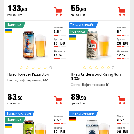
133
55
,50
,50
грн за 1 шт
грн за 1 шт
Новинка
Тільки онлайн
Міцність
Міцність
Новинка
4.5
°
5
°
Гіркота
Гіркота
15
IBU
20
IBU
Щільність
Щільність
11
%
12
%
(0)
(0)
Пиво Forever Pizza 0.5л
Пиво Underwood Rising Sun
0.33л
Світле, Нефільтроване, 4.5°
Світле, Нефільтроване, 5°
83
89
,50
,50
грн за 1 шт
грн за 1 шт
Тільки онлайн
Тільки онлайн
Міцність
Міцність
Новинка
7.5
°
4.5
°
Гіркота
Гіркота
17
IBU
20
IBU