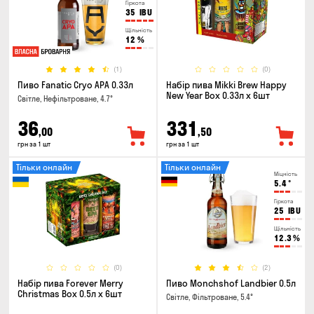
Гіркота
35
IBU
Щільність
12
%
(1)
(0)
Пиво Fanatic Cryo APA 0.33л
Набір пива Mikki Brew Happy
New Year Box 0.33л x 6шт
Світле, Нефільтроване, 4.7°
36
331
,00
,50
грн за 1 шт
грн за 1 шт
Тільки онлайн
Тільки онлайн
Міцність
5.4
°
Гіркота
25
IBU
Щільність
12.3
%
(0)
(2)
Набір пива Forever Merry
Пиво Monchshof Landbier 0.5л
Christmas Box 0.5л x 6шт
Світле, Фільтроване, 5.4°