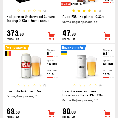
(0)
(28)
Набір пива Underwood Culture
Пиво FDB «Hopkins» 0.33л
Tasting 0.33л x 3шт + келих
Світле, Нефільтроване, 5.5°
373
47
,50
,50
грн за 1 шт
грн за 1 шт
Топ продажів
Тільки онлайн
Міцність
Міцність
5
°
0.5
°
Гіркота
Гіркота
18
IBU
40
IBU
Щільність
Щільність
11
%
11
%
(0)
(0)
Пиво Stella Artois 0.5л
Пиво безалкогольне
Underwood Pure IPA 0.33л
Світле, Фільтроване, 5°
Світле, Нефільтроване, 0.5°
69
90
,50
,00
грн за 1 шт
грн за 1 шт