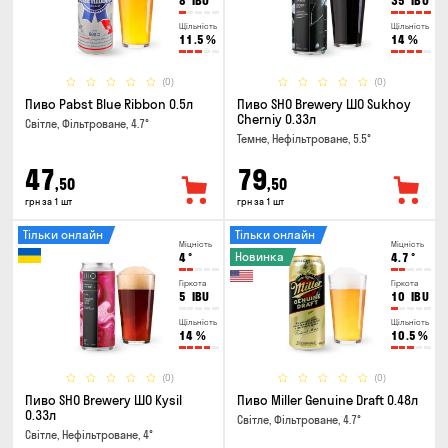
8
IBU
35
IBU
Щільність
Щільність
11.5
%
14
%
(0)
(0)
Пиво Pabst Blue Ribbon 0.5л
Пиво SHO Brewery ШО Sukhoy
Cherniy 0.33л
Світле, Фільтроване, 4.7°
Темне, Нефільтроване, 5.5°
47
79
,50
,50
грн за 1 шт
грн за 1 шт
Тільки онлайн
Тільки онлайн
Міцність
Міцність
Новинка
4
°
4.7
°
Гіркота
Гіркота
5
IBU
10
IBU
Щільність
Щільність
14
%
10.5
%
(0)
(0)
Пиво SHO Brewery ШО Kysil
Пиво Miller Genuine Draft 0.48л
0.33л
Світле, Фільтроване, 4.7°
Світле, Нефільтроване, 4°