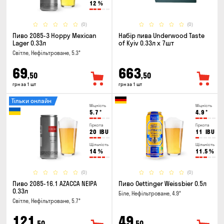
12
%
(0)
(0)
Пиво 2085-3 Hoppy Mexican
Набір пива Underwood Taste
Lager 0.33л
of Kyiv 0.33л x 7шт
Світле, Нефільтроване, 5.3°
69
663
,50
,50
грн за 1 шт
грн за 1 шт
Тільки онлайн
Міцність
Міцність
5.7
°
4.9
°
Гіркота
Гіркота
20
IBU
11
IBU
Щільність
Щільність
14
%
11.5
%
(0)
(0)
Пиво 2085-16.1 AZACCA NEIPA
Пиво Oettinger Weissbier 0.5л
0.33л
Біле, Нефільтроване, 4.9°
Світле, Нефільтроване, 5.7°
121
49
,50
,50