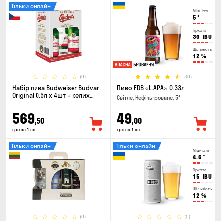
Тільки онлайн
Міцність
5
°
Гіркота
30
IBU
Щільність
12
%
(0)
(30)
Набір пива Budweiser Budvar
Пиво FDB «L.APA» 0.33л
Original 0.5л х 4шт + келих
Світле, Нефільтроване, 5°
0.33л
569
49
,50
,00
грн за 1 шт
грн за 1 шт
Тільки онлайн
Тільки онлайн
Міцність
4.6
°
Гіркота
15
IBU
Щільність
12
%
(0)
(0)