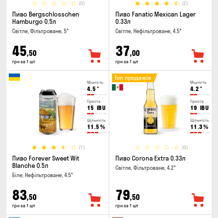
(0)
(2)
Пиво Bergschlosschen
Пиво Fanatic Mexican Lager
Hamburgo 0.5л
0.33л
Світле, Фільтроване, 5°
Світле, Нефільтроване, 4.5°
45
37
,50
,00
грн за 1 шт
грн за 1 шт
Топ продажів
Міцність
Міцність
4.5
°
4.2
°
Гіркота
Гіркота
15
IBU
19
IBU
Щільність
Щільність
11.5
%
11.3
%
(1)
(0)
Пиво Forever Sweet Wit
Пиво Corona Extra 0.33л
Blanche 0.5л
Світле, Фільтроване, 4.2°
Біле, Нефільтроване, 4.5°
83
79
,50
,50
грн за 1 шт
грн за 1 шт