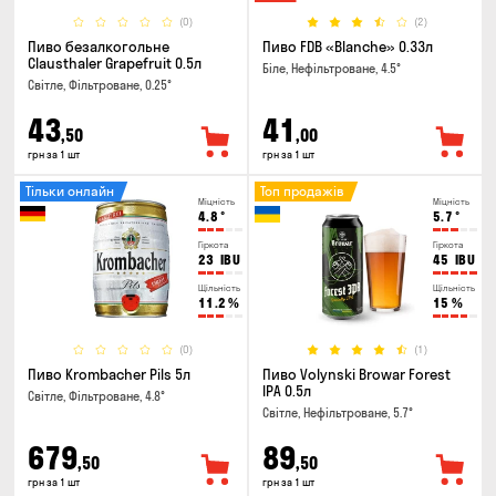
(0)
(2)
Пиво безалкогольне
Пиво FDB «Blanche» 0.33л
Clausthaler Grapefruit 0.5л
Біле, Нефільтроване, 4.5°
Світле, Фільтроване, 0.25°
43
41
,50
,00
грн за 1 шт
грн за 1 шт
Тільки онлайн
Топ продажів
Міцність
Міцність
4.8
°
5.7
°
Гіркота
Гіркота
23
IBU
45
IBU
Щільність
Щільність
11.2
%
15
%
(0)
(1)
Пиво Krombacher Pils 5л
Пиво Volynski Browar Forest
IPA 0.5л
Світле, Фільтроване, 4.8°
Світле, Нефільтроване, 5.7°
679
89
,50
,50
грн за 1 шт
грн за 1 шт