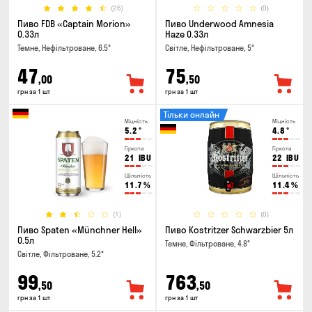
(26)
(0)
Пиво FDB «Captain Morion»
Пиво Underwood Amnesia
0.33л
Haze 0.33л
Темне, Нефільтроване, 6.5°
Світле, Нефільтроване, 5°
47
75
,00
,50
грн за 1 шт
грн за 1 шт
Тільки онлайн
Міцність
Міцність
5.2
°
4.8
°
Гіркота
Гіркота
21
IBU
22
IBU
Щільність
Щільність
11.7
%
11.4
%
(1)
(0)
Пиво Spaten «Münchner Hell»
Пиво Kostritzer Schwarzbier 5л
0.5л
Темне, Фільтроване, 4.8°
Світле, Фільтроване, 5.2°
99
763
,50
,50
грн за 1 шт
грн за 1 шт