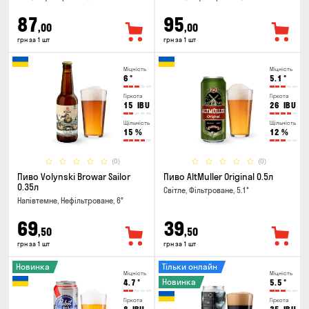
87
95
,00
,00
грн за 1 шт
грн за 1 шт
Міцність
Міцність
6
°
5.1
°
Гіркота
Гіркота
15
IBU
26
IBU
Щільність
Щільність
15
%
12
%
(0)
(0)
Пиво Volynski Browar Sailor
Пиво AltMuller Original 0.5л
0.35л
Світле, Фільтроване, 5.1°
Напівтемне, Нефільтроване, 6°
69
39
,50
,50
грн за 1 шт
грн за 1 шт
Новинка
Тільки онлайн
Міцність
Міцність
Новинка
4.7
°
5.5
°
Гіркота
Гіркота