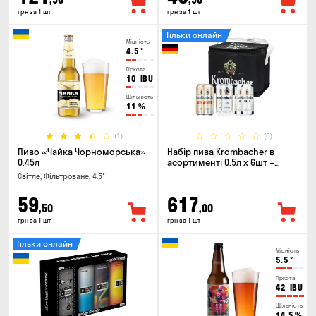
грн за 1 шт
грн за 1 шт
Тільки онлайн
Міцність
4.5
°
Гіркота
10
IBU
Щільність
11
%
(1)
(0)
Пиво «Чайка Чорноморська»
Набір пива Krombacher в
0.45л
асортименті 0.5л х 6шт +
термосумка
Світле, Фільтроване, 4.5°
59
617
,50
,00
грн за 1 шт
грн за 1 шт
Тільки онлайн
Міцність
5.5
°
Гіркота
42
IBU
Щільність
14.5
%