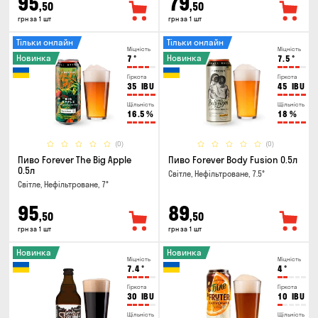
95
79
,50
,50
грн за 1 шт
грн за 1 шт
Тільки онлайн
Тільки онлайн
Міцність
Міцність
Новинка
Новинка
7
°
7.5
°
Гіркота
Гіркота
35
IBU
45
IBU
Щільність
Щільність
16.5
%
18
%
(0)
(0)
Пиво Forever The Big Apple
Пиво Forever Body Fusion 0.5л
0.5л
Світле, Нефільтроване, 7.5°
Світле, Нефільтроване, 7°
95
89
,50
,50
грн за 1 шт
грн за 1 шт
Новинка
Новинка
Міцність
Міцність
7.4
°
4
°
Гіркота
Гіркота
30
IBU
10
IBU
Щільність
Щільність