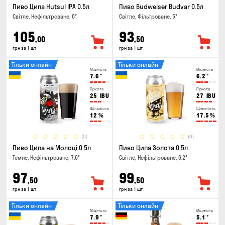
Пиво Ципа Hutsul IPA 0.5л
Пиво Budweiser Budvar 0.5л
Світле, Нефільтроване, 6°
Світле, Фільтроване, 5°
105
93
,00
,50
грн за 1 шт
грн за 1 шт
Тільки онлайн
Тільки онлайн
Міцність
Міцність
7.6
°
6.2
°
Гіркота
Гіркота
25
IBU
27
IBU
Щільність
Щільність
12
%
17.5
%
(0)
(0)
Пиво Ципа на Молоці 0.5л
Пиво Ципа Золота 0.5л
Темне, Нефільтроване, 7.6°
Світле, Нефільтроване, 6.2°
97
99
,50
,50
грн за 1 шт
грн за 1 шт
Тільки онлайн
Тільки онлайн
Міцність
Міцність
7.9
°
5.1
°