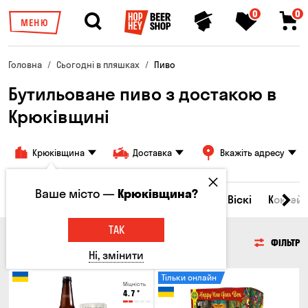
0
0
МЕНЮ
Головна
Сьогодні в пляшках
Пиво
Бутильоване пиво з достакою в
Крюківщині
Крюківщина
Доставка
Вкажіть адресу
Ваше місто —
Крюківщина?
Всі товари
Пиво
Сидр
Вино
Віскі
Коктейл
ТАК
ПИВО
ФІЛЬТР
Ні, змінити
Тільки онлайн
Міцність
4.7
°