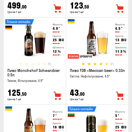
499
123
,00
,50
грн за 1 шт
грн за 1 шт
Тільки онлайн
Міцність
Міцність
4.9
°
4.5
°
Гіркота
Гіркота
25
IBU
13
IBU
Щільність
Щільність
12
%
11.5
%
(0)
(2)
Пиво Monchshof Schwarzbier
Пиво FDB «Mexican beer» 0.33л
0.5л
Світле, Нефільтроване, 4.5°
Темне, Фільтроване, 4.9°
125
43
,50
,00
грн за 1 шт
грн за 1 шт
Тільки онлайн
Міцність
Міцність
7
°
5
°
Гіркота
Гіркота
16
IBU
25
IBU