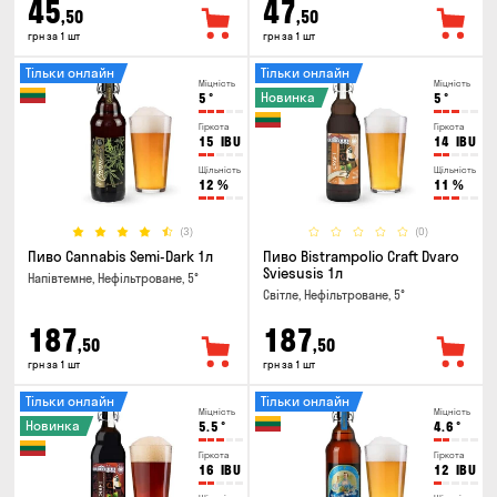
45
47
,50
,50
грн за 1 шт
грн за 1 шт
Тільки онлайн
Тільки онлайн
Міцність
Міцність
Новинка
5
°
5
°
Гіркота
Гіркота
15
IBU
14
IBU
Щільність
Щільність
12
%
11
%
(3)
(0)
Пиво Cannabis Semi-Dark 1л
Пиво Bistrampolio Craft Dvaro
Sviesusis 1л
Напівтемне, Нефільтроване, 5°
Світле, Нефільтроване, 5°
187
187
,50
,50
грн за 1 шт
грн за 1 шт
Тільки онлайн
Тільки онлайн
Міцність
Міцність
Новинка
5.5
°
4.6
°
Гіркота
Гіркота
16
IBU
12
IBU