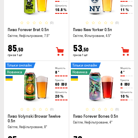
Щільність
Щільність
16.8
%
11
%
(0)
(0)
Пиво Forever Brat 0.5л
Пиво New Yorker 0.5л
Світле, Нефільтроване, 7.5°
Світле, Фільтроване, 4.5°
85
53
,50
,50
грн за 1 шт
грн за 1 шт
Тільки онлайн
Тільки онлайн
Міцність
Міцність
Новинка
Новинка
8
°
4
°
Гіркота
Гіркота
60
IBU
8
IBU
Щільність
Щільність
20
%
10
%
(0)
(0)
Пиво Volynski Browar Twelve
Пиво Forever Bones 0.5л
0.5л
Світле, Нефільтроване, 4°
Світле, Нефільтроване, 8°