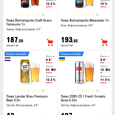
Щільність
Щільність
12.2
%
12
%
(0)
(0)
Пиво Bistrampolio Craft Dvaro
Пиво Bistrampolio Weissbier 1л
Tamsusis 1л
Біле, Нефільтроване, 4.6°
Темне, Нефільтроване, 5.5°
187
193
,50
,50
грн за 1 шт
грн за 1 шт
Тільки онлайн
Тільки онлайн
Міцність
Міцність
4.9
°
4.4
°
Гіркота
Гіркота
21
IBU
12
IBU
Щільність
Щільність
12.2
%
11.5
%
(0)
(0)
Пиво Lander Brau Premium
Пиво 2085-25.1 Fresh Tomato
Beer 0.5л
Goze 0.33л
Світле, Фільтроване, 4.9°
Світле, Нефільтроване, 4.4°