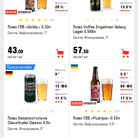
Щільність
Щільність
20
%
13.5
%
(30)
(0)
Пиво FDB «Goldy» 0.33л
Пиво Volfas Engelman Galaxy
Lager 0.568л
Світле, Нефільтроване, 7°
Світле, Фільтроване, 5°
43
57
,00
,50
грн за 1 шт
грн за 1 шт
Тільки онлайн
Міцність
Міцність
0
°
5.5
°
Гіркота
Гіркота
15
IBU
60
IBU
Щільність
Щільність
11.5
%
17.5
%
(0)
(26)
Пиво безалкогольне
Пиво FDB «Puaripa» 0.33л
Clausthaler Classic 0.5л
Світле, Нефільтроване, 5.5°
Світле, Фільтроване, 0°