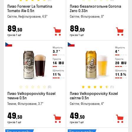
Пиво Forever La Tomatina
Пиво безалкогольне Corona
Tomato Ale 0.5л
Zero 0.33л
Світле, Нефільтроване, 4.5°
Світле, Фільтроване, 0°
89
89
,50
,50
грн за 1 шт
грн за 1 шт
Міцність
Міцність
3.7
°
4
°
Гіркота
Гіркота
14
IBU
20
IBU
Щільність
Щільність
11
%
11.5
%
(0)
(1)
Пиво Velkopopovicky Kozel
Пиво Velkopopovicky Kozel
темне 0.5л
світле 0.5л
Темне, Фільтроване, 3.7°
Світле, Фільтроване, 4°
49
49
,50
,50
грн за 1 шт
грн за 1 шт
Тільки онлайн
Тільки онлайн