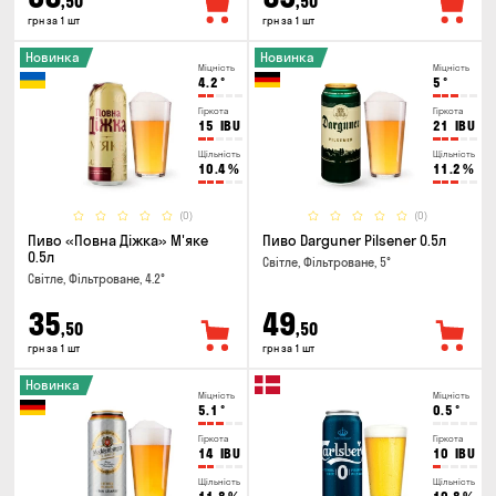
,50
,50
грн за 1 шт
грн за 1 шт
Новинка
Новинка
Міцність
Міцність
4.2
°
5
°
Гіркота
Гіркота
15
IBU
21
IBU
Щільність
Щільність
10.4
%
11.2
%
(0)
(0)
Пиво «Повна Діжка» М'яке
Пиво Darguner Pilsener 0.5л
0.5л
Світле, Фільтроване, 5°
Світле, Фільтроване, 4.2°
35
49
,50
,50
грн за 1 шт
грн за 1 шт
Новинка
Міцність
Міцність
5.1
°
0.5
°
Гіркота
Гіркота
14
IBU
10
IBU
Щільність
Щільність