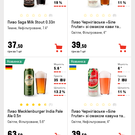
19
%
11
%
(0)
(0)
Пиво Saga Milk Stout 0.33л
Пиво Чернігівське «Біле
Fruter» зі смаком кави та
Темне, Нефільтроване, 7.4°
апельсину 0.5л
Світле, Фільтроване, 4°
37
39
,50
,50
грн за 1 шт
грн за 1 шт
Новинка
Новинка
Міцність
Міцність
5.6
°
4
°
Гіркота
Гіркота
35
IBU
7
IBU
Щільність
Щільність
13.2
%
11
%
(1)
(0)
Пиво Mecklenburger India Pale
Пиво Чернігівське «Біле
Ale 0.5л
Fruter» зі смаком кавуна та
м'яти 0.5л
Світле, Фільтроване, 5.6°
Світле, Нефільтроване, 4°
63
39