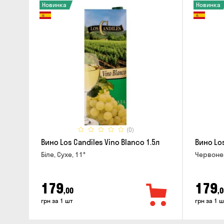
Новинка
Новинка
(0)
Вино Los Candiles Vino Blanco 1.5л
Вино Los
Біле, Сухе, 11°
Червоне,
179
179
,00
,0
грн за 1 шт
грн за 1 ш