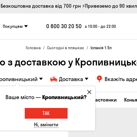
 Безкоштовна доставка від 700 грн
⚡Привеземо до 90 хви
0 800 30 20 50
Покупцям
з 10:00 - до 22:00
Головна
Сьогодні в пляшках
Іспанія 1.5л
о з доставкою у Кропивниць
ропивницький
Доставка
Вкажіть адр
Ваше місто —
Кропивницький?
октейлі
Горілка
Соджу
Лікери та настоянки
Конья
ТАК
Ні, змінити