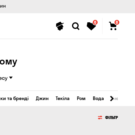
лин
0
0
кому
есу
ки та бренді
Джин
Текіла
Ром
Вода
Енергетичн
ФІЛЬТР