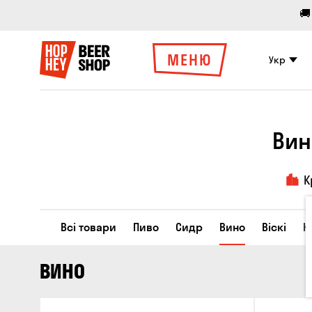
🚚
МЕНЮ
Укр
Вин
К
Всі товари
Пиво
Сидр
Вино
Віскі
К
ВИНО