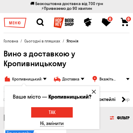
🚚 Безкоштовна доставка від 700 грн
⚡Привеземо до 90 хвилин
0
0
МЕНЮ
Головна
Сьогодні в пляшках
Японія
Вино з доставкою у
Кропивницькому
Кропивницький
Доставка
Вкажіть
адресу
Ваше місто —
Кропивницький?
і товари
Пиво
Сидр
Вино
Віскі
Коктейлі
Горі
ТАК
ВИНО
ФІЛЬТР
Ні, змінити
Тільки онлайн