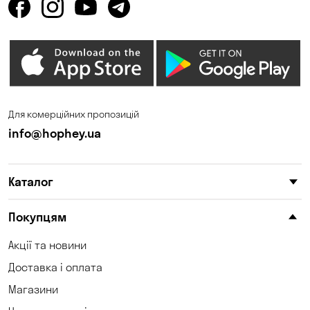
Запоріжжя
Калинівка
Кам'янське
Кам'яні Потоки
Карнаухівка
Катеринівка
Келеберда
Київ
Для комерційних пропозицій
Клинці
Княжичі
info@hophey.ua
Корсунці
Котівка
Каталог
Коцюбинське
Красносілка
Кременчук
Кривий Ріг
Покупцям
Кривуші
Крюківщина
Акції та новини
Доставка і оплата
Куліші
Кушугум
Магазини
Лозуватка
Ліски