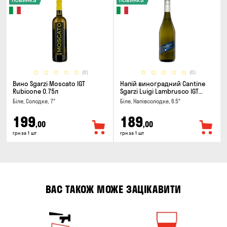
(0)
(0)
Вино Sgarzi Moscato IGT
Напій виноградний Cantine
Rubicone 0.75л
Sgarzi Luigi Lambrusco IGT
Emilia Bianca Frizziante 0.75л
Біле, Солодке, 7°
Біле, Напівсолодке, 6.5°
199
189
,00
,00
грн за 1 шт
грн за 1 шт
ВАС ТАКОЖ МОЖЕ ЗАЦІКАВИТИ