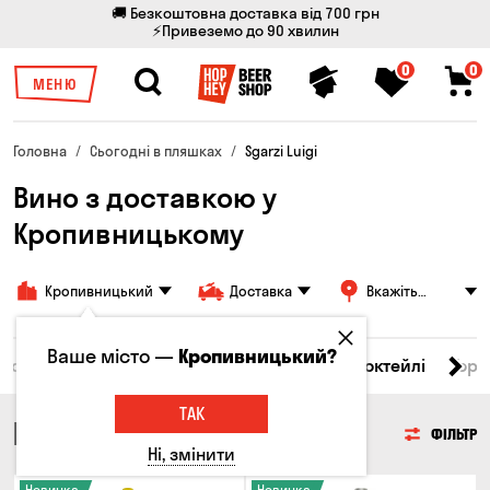
🚚 Безкоштовна доставка від 700 грн
⚡Привеземо до 90 хвилин
0
0
МЕНЮ
Головна
Сьогодні в пляшках
Sgarzi Luigi
Вино з доставкою у
Кропивницькому
Кропивницький
Доставка
Вкажіть
адресу
Ваше місто —
Кропивницький?
і товари
Пиво
Сидр
Вино
Віскі
Коктейлі
Горі
ТАК
ВИНО
ФІЛЬТР
Ні, змінити
Новинка
Новинка