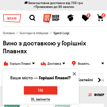
🚚 Безкоштовна доставка від 700 грн
⚡Привеземо до 90 хвилин
0
0
МЕНЮ
Головна
Сьогодні в пляшках
Sgarzi Luigi
Вино з доставкою у Горішніх
Плавнях
Горішні Плавні
Доставка
Вкажіть
адресу
Ваше місто —
Горішні Плавні?
і товари
Пиво
Сидр
Вино
Віскі
Коктейлі
Сод
ТАК
ВИНО
ФІЛЬТР
Ні, змінити
Новинка
Новинка