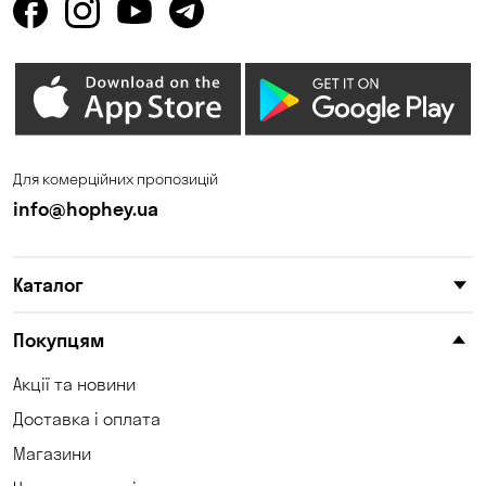
Калинівка
Кам'янське
Кам'яні Потоки
Карнаухівка
Катеринівка
Келеберда
Київ
Клинці
Для комерційних пропозицій
Княжичі
Корсунці
info@hophey.ua
Котівка
Коцюбинське
Каталог
Красносілка
Кременчук
Кривий Ріг
Кривуші
Покупцям
Кропивницький
Крюківщина
Акції та новини
Доставка і оплата
Куліші
Кушугум
Магазини
Лозуватка
Ліски