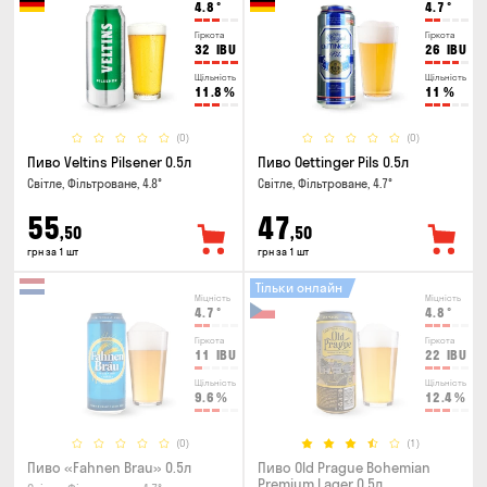
4.8
°
4.7
°
Гіркота
Гіркота
32
IBU
26
IBU
Щільність
Щільність
11.8
%
11
%
(0)
(0)
Пиво Veltins Pilsener 0.5л
Пиво Oettinger Pils 0.5л
Світле, Фільтроване, 4.8°
Світле, Фільтроване, 4.7°
55
47
,50
,50
грн за 1 шт
грн за 1 шт
Тільки онлайн
Міцність
Міцність
4.7
°
4.8
°
Гіркота
Гіркота
11
IBU
22
IBU
Щільність
Щільність
9.6
%
12.4
%
(0)
(1)
Пиво «Fahnen Brau» 0.5л
Пиво Old Prague Bohemian
Premium Lager 0.5л