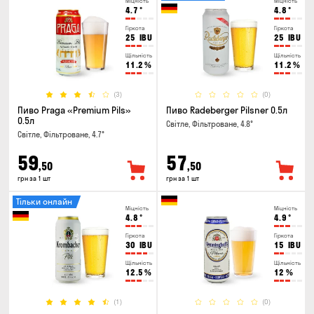
Міцність
Міцність
4.7
°
4.8
°
Гіркота
Гіркота
25
IBU
25
IBU
Щільність
Щільність
11.2
%
11.2
%
(3)
(0)
Пиво Praga «Premium Pils»
Пиво Radeberger Pilsner 0.5л
0.5л
Світле, Фільтроване, 4.8°
Світле, Фільтроване, 4.7°
59
57
,50
,50
грн за 1 шт
грн за 1 шт
Тільки онлайн
Міцність
Міцність
4.8
°
4.9
°
Гіркота
Гіркота
30
IBU
15
IBU
Щільність
Щільність
12.5
%
12
%
(1)
(0)