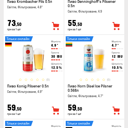
Пиво Krombacher Pils 0.5л
Пиво Denninghoff's Pilsener
0.5л
Світле, Фільтроване, 4.8°
Світле, Фільтроване, 4.9
73
55
,50
,50
грн за 1 шт
грн за 1 шт
Тільки онлайн
Тільки онлайн
Міцність
Міцність
4.9
°
4.7
°
Гіркота
Гіркота
30
IBU
12
IBU
Щільність
Щільність
12.5
%
10.5
%
(0)
(0)
Пиво Konig Pilsener 0.5л
Пиво Horn Disel Ice Pilsner
0.568л
Світле, Фільтроване, 4.9°
Світле, Фільтроване, 4.7°
59
59
,50
,50
грн за 1 шт
грн за 1 шт
Тільки онлайн
Тільки онлайн
Міцність
Міцність