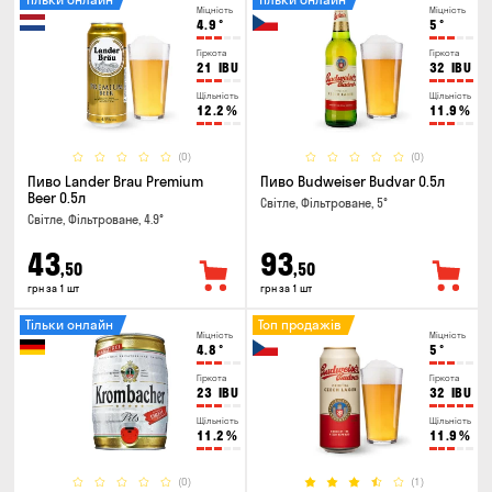
Міцність
Міцність
4.9
°
5
°
Гіркота
Гіркота
21
IBU
32
IBU
Щільність
Щільність
12.2
%
11.9
%
(0)
(0)
Пиво Lander Brau Premium
Пиво Budweiser Budvar 0.5л
Beer 0.5л
Світле, Фільтроване, 5°
Світле, Фільтроване, 4.9°
43
93
,50
,50
грн за 1 шт
грн за 1 шт
Тільки онлайн
Топ продажів
Міцність
Міцність
4.8
°
5
°
Гіркота
Гіркота
23
IBU
32
IBU
Щільність
Щільність
11.2
%
11.9
%
(0)
(1)