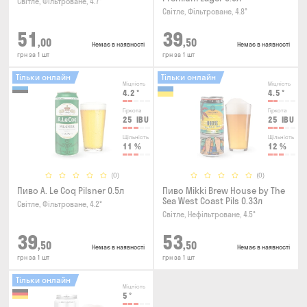
Світле, Фільтроване, 4.7°
Світле, Фільтроване, 4.8°
51
39
,00
,50
Немає в наявності
Немає в наявності
грн за 1 шт
грн за 1 шт
Тільки онлайн
Тільки онлайн
Міцність
Міцність
4.2
°
4.5
°
Гіркота
Гіркота
25
IBU
25
IBU
Щільність
Щільність
11
%
12
%
(0)
(0)
Пиво A. Le Coq Pilsner 0.5л
Пиво Mikki Brew House by The
Sea West Coast Pils 0.33л
Світле, Фільтроване, 4.2°
Світле, Нефільтроване, 4.5°
39
53
,50
,50
Немає в наявності
Немає в наявності
грн за 1 шт
грн за 1 шт
Тільки онлайн
Міцність
5
°