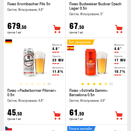
Пиво Krombacher Pils 5л
Пиво Budweiser Budvar Czech
Lager 0.5л
Світле, Фільтроване, 4.8°
Світле, Фільтроване, 5°
679
67
,50
,50
грн за 1 шт
грн за 1 шт
Топ продажів
Міцність
Міцність
4.8
°
4.6
°
Гіркота
Гіркота
23
IBU
17
IBU
Щільність
Щільність
11.8
%
10.7
%
(0)
(2)
Пиво «Paderborner Pilsner»
Пиво «Estrella Damm»
0.5л
Barcelona 0.5л
Світле, Фільтроване, 4.8°
Світле, Фільтроване, 4.6°
45
61
,50
,50
грн за 1 шт
грн за 1 шт
Тільки онлайн