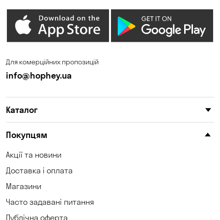
Гостомель
Дмитрівка
Дніпро
Зазим’є
Запоріжжя
Калинівка
Для комерційних пропозицій
Кам'янське
Кам'яні Потоки
info@hophey.ua
Карнаухівка
Катеринівка
Каталог
Келеберда
Київ
Клинці
Княжичі
Покупцям
Корсунці
Котівка
Акції та новини
Доставка і оплата
Коцюбинське
Кошари
Магазини
Красносілка
Кременчук
Часто задавані питання
Кривий Ріг
Кривуші
Публічна оферта