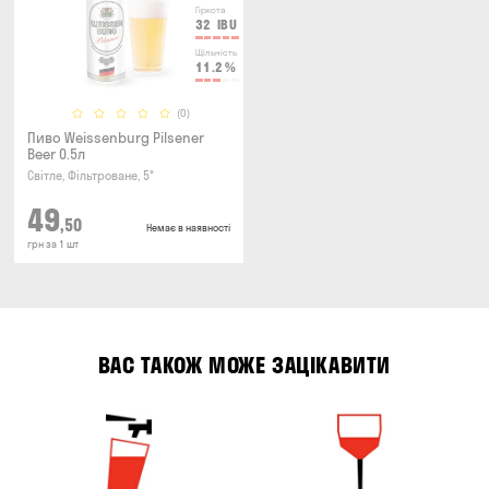
Гіркота
32
IBU
Щільність
11.2
%
(0)
Пиво Weissenburg Pilsener
Beer 0.5л
Світле, Фільтроване, 5°
49
,50
Немає в наявності
грн за 1 шт
ВАС ТАКОЖ МОЖЕ ЗАЦІКАВИТИ