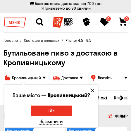
🚚 Безкоштовна доставка від 700 грн
⚡Привеземо до 90 хвилин
0
0
МЕНЮ
Головна
Сьогодні в пляшках
Pilsner 4.5 - 6.5
Бутильоване пиво з достакою в
Кропивницькому
Кропивницький
Доставка
Вкажіть
адресу
Ваше місто —
Кропивницький?
Всі товари
Пиво
Сидр
Вино
Віскі
Коктейл
ТАК
ПИВО
ФІЛЬТР
Ні, змінити
Тільки онлайн
Тільки онлайн