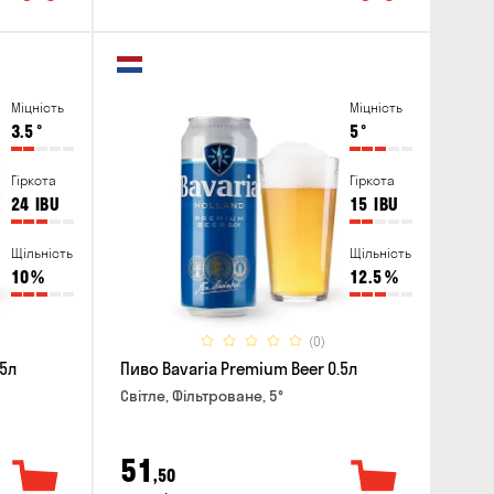
Міцність
Міцність
3.5
°
5
°
Гіркота
Гіркота
24
IBU
15
IBU
Щільність
Щільність
10
%
12.5
%
(0)
.5л
Пиво Bavaria Premium Beer 0.5л
Світле, Фільтроване, 5°
51
,50