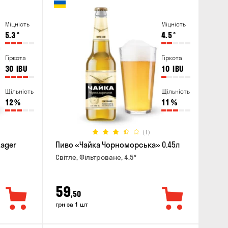
Міцність
Міцність
5.3
°
4.5
°
Гіркота
Гіркота
30
IBU
10
IBU
Щільність
Щільність
12
%
11
%
(1)
Lager
Пиво «Чайка Чорноморська» 0.45л
Світле, Фільтроване, 4.5°
59
,50
грн за 1 шт