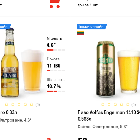
т
грн за 1 шт
лайн
Тільки онлайн
Міцність
4.6
°
Гіркота
11
IBU
Щільність
10.7
%
(0)
(0)
ro 0.33л
Пиво Volfas Engelman 1410 S
0.568л
ільтроване, 4.6°
Світле, Фільтроване, 5.3°