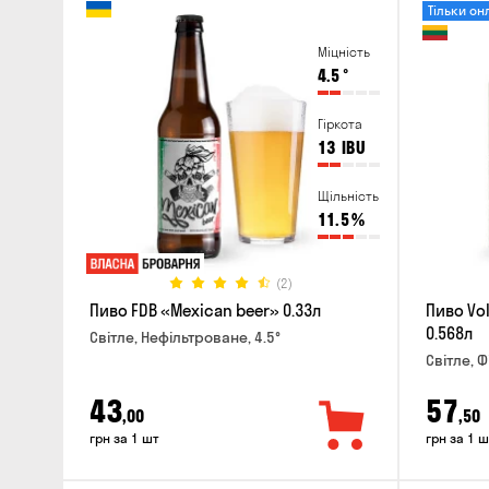
Тільки он
Міцність
4.5
°
Гіркота
13
IBU
Щільність
11.5
%
(2)
Пиво FDB «Mexican beer» 0.33л
Пиво Vol
0.568л
Світле, Нефільтроване, 4.5°
Світле, Ф
43
57
,00
,50
грн за 1 шт
грн за 1 ш