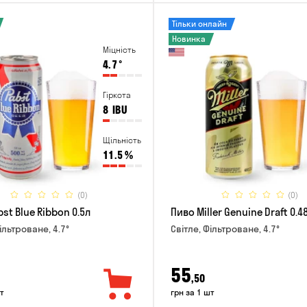
Тільки онлайн
Новинка
Міцність
4.7
°
Гіркота
8
IBU
Щільність
11.5
%
(0)
(0)
st Blue Ribbon 0.5л
Пиво Miller Genuine Draft 0.4
ільтроване, 4.7°
Світле, Фільтроване, 4.7°
55
,50
т
грн за 1 шт