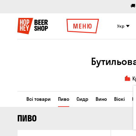
🚚
МЕНЮ
Укр
Бутильов
К
Всі товари
Пиво
Сидр
Вино
Віскі
К
ПИВО