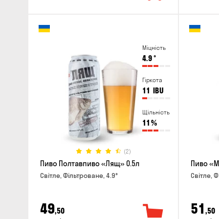
Міцність
4.9
°
Гіркота
11
IBU
Щільність
11
%
(2)
Пиво Полтавпиво «Лящ» 0.5л
Пиво «М
Світле, Фільтроване, 4.9°
Світле, Ф
49
51
,50
,50