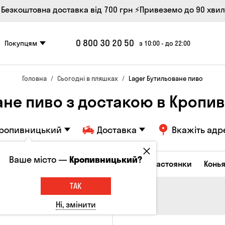
 Безкоштовна доставка від 700 грн
⚡Привеземо до 90 хви
0 800 30 20 50
Покупцям
з 10:00 - до 22:00
Головна
Сьогодні в пляшках
Lager Бутильоване пиво
ане пиво з достакою в Кропи
ропивницький
Доставка
Вкажіть адр
Ваше місто —
Кропивницький?
октейлі
Горілка
Соджу
Лікери та настоянки
Конья
ТАК
Ні, змінити