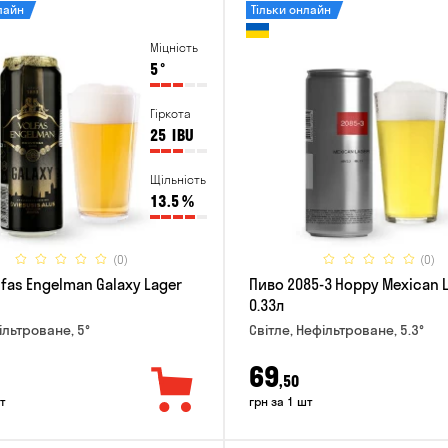
лайн
Тільки онлайн
Міцність
5
°
Гіркота
25
IBU
Щільність
13.5
%
(0)
(0)
fas Engelman Galaxy Lager
Пиво 2085-3 Hoppy Mexican 
0.33л
ільтроване, 5°
Світле, Нефільтроване, 5.3°
69
,50
т
грн за 1 шт