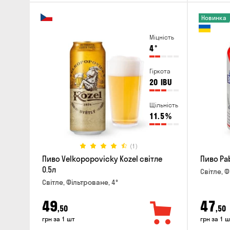
Новинка
Міцність
4
°
Гіркота
20
IBU
Щільність
11.5
%
(1)
Пиво Velkopopovicky Kozel світле
Пиво Pab
0.5л
Світле, Ф
Світле, Фільтроване, 4°
49
47
,50
,50
грн за 1 шт
грн за 1 ш