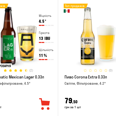
ажів
Топ продажів
Міцність
4.5
°
Гіркота
13
IBU
Щільність
11
%
(2)
(0)
atic Mexican Lager 0.33л
Пиво Corona Extra 0.33л
ефільтроване, 4.5°
Світле, Фільтроване, 4.2°
79
,50
т
грн за 1 шт