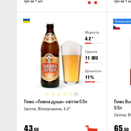
грн за 1 шт
грн за 1 ш
Тільки он
Міцність
4.2
°
Гіркота
11
IBU
Щільність
11
%
(0)
Пиво «Пивна душа» світле 0.5л
Пиво Bu
0.5л
Світле, Фільтроване, 4.2°
Світле, Ф
43
65
,50
,50