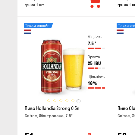
грн за 1 шт
грн за 1 ш
Тільки онлайн
Тільки он
Міцність
7.5
°
Гіркота
25
IBU
Щільність
16
%
(0)
Пиво Hollandia Strong 0.5л
Пиво Cla
Світле, Фільтроване, 7.5°
Світле, Ф