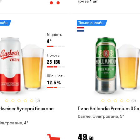
т
грн за 1 шт
лайн
Тільки онлайн
Міцність
4
°
Гіркота
25
IBU
Щільність
12.5
%
(0)
(0)
dweiser Vycepni бочкове
Пиво Hollandia Premium 0.5л
Світле, Фільтроване, 5°
ільтроване, 4°
49
,50