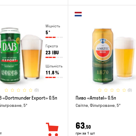
Міцність
5
°
Гіркота
23
IBU
Щільність
11.8
%
(0)
(0)
B «Dortmunder Export» 0.5л
Пиво «Amstel» 0.5л
ільтроване, 5°
Світле, Фільтроване, 5°
63
,50
т
грн за 1 шт