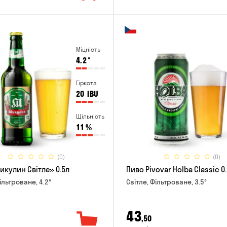
Міцність
4.2
°
Гіркота
20
IBU
Щільність
11
%
(0)
(0)
икулин Світле» 0.5л
Пиво Pivovar Holba Classic 0
ільтроване, 4.2°
Світле, Фільтроване, 3.5°
43
,50