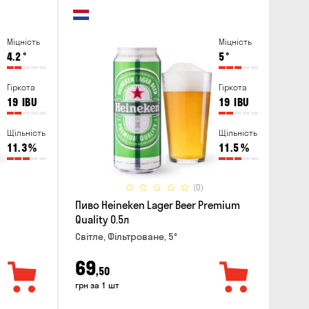
Міцність
Міцність
4.2
°
5
°
Гіркота
Гіркота
19
IBU
19
IBU
Щільність
Щільність
11.3
%
11.5
%
(0)
Пиво Heineken Lager Beer Premium
Quality 0.5л
Світле, Фільтроване, 5°
69
,50
грн за 1 шт