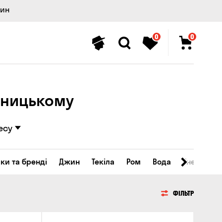
лин
0
0
вницькому
есу
ки та бренді
Джин
Текіла
Ром
Вода
Енергетичн
ФІЛЬТР