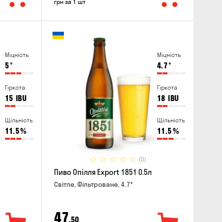
грн за 1 шт
Міцність
Міцність
5
°
4.7
°
Гіркота
Гіркота
15
IBU
18
IBU
Щільність
Щільність
11.5
%
11.5
%
(0)
Пиво Опілля Export 1851 0.5л
Світле, Фільтроване, 4.7°
47
,50