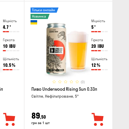
Тільки онлайн
Новинка
Міцність
Міцність
4.7
°
5
°
Гіркота
Гіркота
10
IBU
20
IBU
Щільність
Щільність
10.5
%
12
%
(0)
8л
Пиво Underwood Rising Sun 0.33л
Світле, Нефільтроване, 5°
89
,50
грн за 1 шт