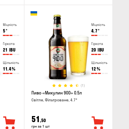
Міцність
Міцність
5
°
4.7
°
Гіркота
Гіркота
21
IBU
20
IBU
Щільність
Щільність
11.4
%
12
%
(1)
Пиво «Микулин 900» 0.5л
Світле, Фільтроване, 4.7°
51
,50
грн за 1 шт