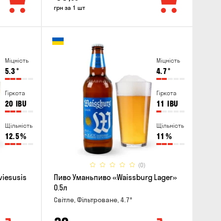
грн за 1 шт
Міцність
Міцність
5.3
°
4.7
°
Гіркота
Гіркота
20
IBU
11
IBU
Щільність
Щільність
12.5
%
11
%
(0)
viesusis
Пиво Уманьпиво «Waissburg Lager»
0.5л
Світле, Фільтроване, 4.7°