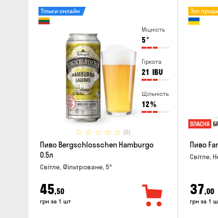
Тільки онлайн
Топ прод
Міцність
5
°
Гіркота
21
IBU
Щільність
12
%
(0)
Пиво Bergschlosschen Hamburgo
Пиво Fan
0.5л
Світле, Н
Світле, Фільтроване, 5°
45
37
,50
,00
грн за 1 шт
грн за 1 ш