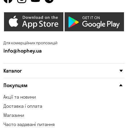
Горенка
Горішні Плавні
Гостомель
Дмитрівка
Дніпро
Зазим’є
Запоріжжя
Калинівка
Для комерційних пропозицій
Кам'янське
Кам'яні Потоки
info@hophey.ua
Карнаухівка
Катеринівка
Каталог
Келеберда
Київ
Клинці
Княжичі
Покупцям
Корсунці
Котівка
Акції та новини
Доставка і оплата
Коцюбинське
Кошари
Магазини
Красносілка
Кременчук
Часто задавані питання