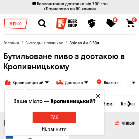
🚚 Безкоштовна доставка від 700 грн
⚡Привеземо до 90 хвилин
0
0
МЕНЮ
Головна
Сьогодні в пляшках
Golden Ale 0.33л
Бутильоване пиво з достакою в
Кропивницькому
Кропивницький
Доставка
Вкажіть
адресу
Ваше місто —
Кропивницький?
Всі товари
Пиво
Сидр
Вино
Віскі
Коктейл
ТАК
ПИВО
ФІЛЬТР
Ні, змінити