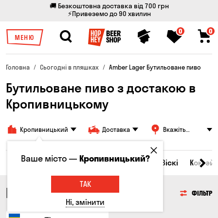
🚚 Безкоштовна доставка від 700 грн
⚡Привеземо до 90 хвилин
0
0
МЕНЮ
Головна
Сьогодні в пляшках
Amber Lager Бутильоване пиво
Бутильоване пиво з достакою в
Кропивницькому
Кропивницький
Доставка
Вкажіть
адресу
Ваше місто —
Кропивницький?
Всі товари
Пиво
Сидр
Вино
Віскі
Коктейл
ТАК
ПИВО
ФІЛЬТР
Ні, змінити