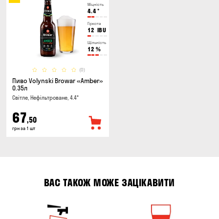
Міцність
4.4
°
Гіркота
12
IBU
Щільність
12
%
(0)
Пиво Volynski Browar «Amber»
0.35л
Світле, Нефільтроване, 4.4°
67
,50
грн за 1 шт
ВАС ТАКОЖ МОЖЕ ЗАЦІКАВИТИ