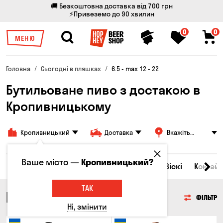
🚚 Безкоштовна доставка від 700 грн
⚡Привеземо до 90 хвилин
0
0
МЕНЮ
Головна
Сьогодні в пляшках
6.5 - max 12 - 22
Бутильоване пиво з достакою в
Кропивницькому
Кропивницький
Доставка
Вкажіть
адресу
Ваше місто —
Кропивницький?
Всі товари
Пиво
Сидр
Вино
Віскі
Коктейл
ТАК
ПИВО
ФІЛЬТР
Ні, змінити