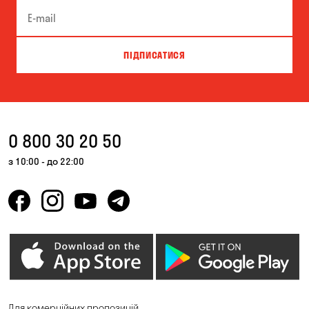
Біла Церква
Білогородка
Велика Северинка
Вишгород
ПІДПИСАТИСЯ
Вишневе
Власівка
Ворзель
Вільна Терешківка
Вільне
Віта-Поштова
0 800 30 20 50
Гатне
Гнідин
з 10:00 - до 22:00
Гора
Горбанівка
Горенка
Горішні Плавні
Гостомель
Дмитрівка
Дніпро
Зазим’є
Запоріжжя
Калинівка
Для комерційних пропозицій