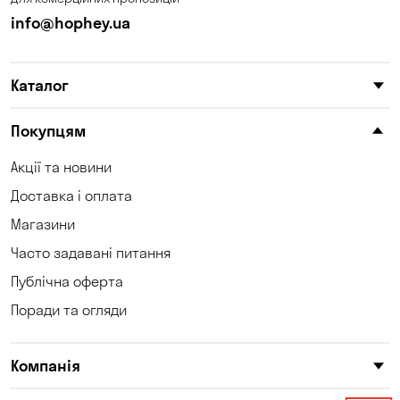
Кам'янське
Кам'яні Потоки
info@hophey.ua
Карнаухівка
Катеринівка
Каталог
Келеберда
Київ
Клинці
Княжичі
Покупцям
Корсунці
Котівка
Акції та новини
Доставка і оплата
Коцюбинське
Кошари
Магазини
Красносілка
Кременчук
Часто задавані питання
Кривий Ріг
Кривуші
Публічна оферта
Поради та огляди
Крюківщина
Куліші
Кушугум
Лозуватка
Компанія
Ліски
Лісники