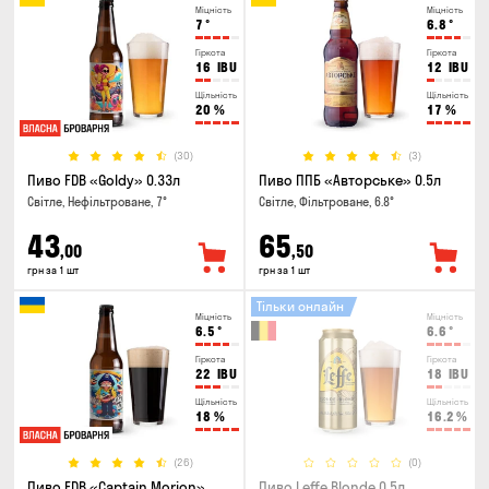
Міцність
Міцність
7
°
6.8
°
Гіркота
Гіркота
16
IBU
12
IBU
Щільність
Щільність
20
%
17
%
(30)
(3)
Пиво FDB «Goldy» 0.33л
Пиво ППБ «Авторське» 0.5л
Світле, Нефільтроване, 7°
Світле, Фільтроване, 6.8°
43
65
,00
,50
грн за 1 шт
грн за 1 шт
Тільки онлайн
Міцність
Міцність
6.5
°
6.6
°
Гіркота
Гіркота
22
IBU
18
IBU
Щільність
Щільність
18
%
16.2
%
(26)
(0)
Пиво FDB «Captain Morion»
Пиво Leffe Blonde 0.5л