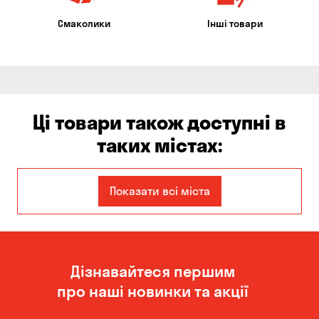
Смаколики
Інші товари
Ці товари також доступні в
таких містах:
Єлизаветівка
Ірпінь
Показати всі міста
Авангард
Бабурка
Балабине
Бережинка
Дізнавайтеся першим
Бориспіль
Боярка
про наші новинки та акції
Бровари
Буча