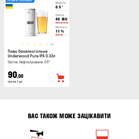
Міцність
0.5
°
Гіркота
40
IBU
Щільність
11
%
(0)
Пиво безалкогольне
Underwood Pure IPA 0.33л
Світле, Нефільтроване, 0.5°
90
,00
грн за 1 шт
ВАС ТАКОЖ МОЖЕ ЗАЦІКАВИТИ