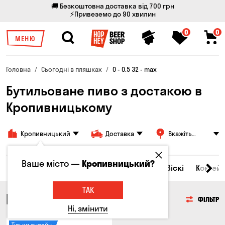
🚚 Безкоштовна доставка від 700 грн
⚡Привеземо до 90 хвилин
0
0
МЕНЮ
Головна
Сьогодні в пляшках
0 - 0.5 32 - max
Бутильоване пиво з достакою в
Кропивницькому
Кропивницький
Доставка
Вкажіть
адресу
Ваше місто —
Кропивницький?
Всі товари
Пиво
Сидр
Вино
Віскі
Коктейл
ТАК
ПИВО
ФІЛЬТР
Ні, змінити
Тільки онлайн