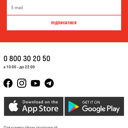
Зазим’є
Запоріжжя
Кам'янське
Київ
ПІДПИСАТИСЯ
Кривий Ріг
Крюківщина
Куліші
Кушугум
Лісники
Миколаїв
0 800 30 20 50
Миколаївка
Новоселівка
з 10:00 - до 22:00
Новосілки
Одеса
Олександрівка
Орлівщина
Петропавлівська
Погреби
Борщагівка
Пухівка
Піщанка
Для комерційних пропозицій
Самар
Святопетрівське