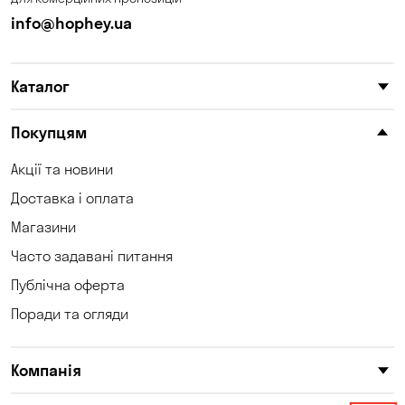
info@hophey.ua
Сонячне
Софіївська Борщагівка
Сухий Лиман
Тарасівка
Каталог
Таїрове
Ходосівка
Покупцям
Хотів
Чабани
Акції та новини
Чорноморськ
Шульгівка
Доставка і оплата
Щасливе
Юрівка
Магазини
Часто задавані питання
Публічна оферта
Поради та огляди
Компанія