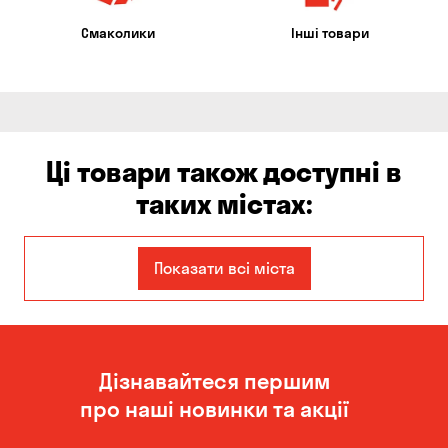
Смаколики
Інші товари
Ці товари також доступні в
таких містах:
Єлизаветівка
Балабине
Показати всі міста
Бориспіль
Боярка
Білогородка
Вишневе
Дізнавайтеся першим
Віта-Поштова
Гатне
про наші новинки та акції
Гора
Дніпро