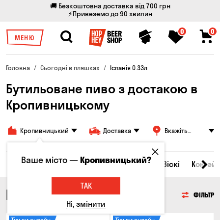
🚚 Безкоштовна доставка від 700 грн
⚡Привеземо до 90 хвилин
0
0
МЕНЮ
Головна
Сьогодні в пляшках
Іспанія 0.33л
Бутильоване пиво з достакою в
Кропивницькому
Кропивницький
Доставка
Вкажіть
адресу
Ваше місто —
Кропивницький?
Всі товари
Пиво
Сидр
Вино
Віскі
Коктейл
ТАК
ПИВО
ФІЛЬТР
Ні, змінити
Тільки онлайн
Тільки онлайн