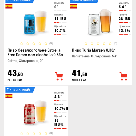
Міцність
Міцність
0
°
5.4
°
Гіркота
Гіркота
17
IBU
26
IBU
Щільність
Щільність
10.7
%
13.1
%
(0)
(0)
Пиво безалкогольне Estrella
Пиво Turia Marzen 0.33л
Free Damm non alcoholic 0.33л
Напівтемне, Фільтроване, 5.4°
Світле, Фільтроване, 0°
43
41
,50
,50
грн за 1 шт
грн за 1 шт
Тільки онлайн
Міцність
4.6
°
Гіркота
10.7%
IBU
Щільність
18
IBU
%
(0)