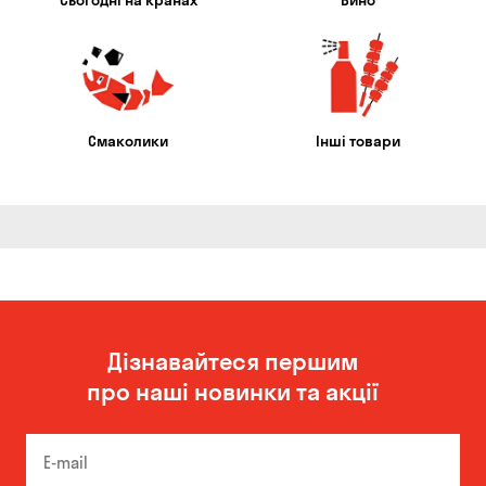
Сьогодні на кранах
Вино
Смаколики
Інші товари
Дізнавайтеся першим
про наші новинки та акції