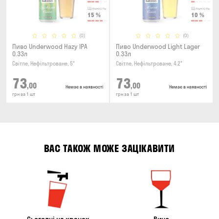
Щільність
Щільність
15
%
10
%
(0)
(0)
Пиво Underwood Hazy IPA
Пиво Underwood Light Lager
0.33л
0.33л
Світле, Нефільтроване, 5°
Світле, Нефільтроване, 4.2°
73
73
,00
,00
Немає в наявності
Немає в наявності
грн за 1 шт
грн за 1 шт
ВАС ТАКОЖ МОЖЕ ЗАЦІКАВИТИ