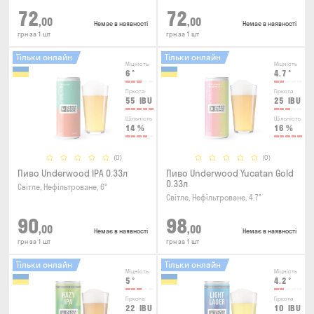
72
72
,00
,00
Немає в наявності
Немає в наявності
грн за 1 шт
грн за 1 шт
Тільки онлайн
Тільки онлайн
Міцність
Міцність
6
°
4.7
°
Гіркота
Гіркота
55
IBU
25
IBU
Щільність
Щільність
14
%
16
%
(0)
(0)
Пиво Underwood IPA 0.33л
Пиво Underwood Yucatan Gold
0.33л
Світле, Нефільтроване, 6°
Світле, Нефільтроване, 4.7°
90
98
,00
,00
Немає в наявності
Немає в наявності
грн за 1 шт
грн за 1 шт
Тільки онлайн
Тільки онлайн
Міцність
Міцність
5
°
4.2
°
Гіркота
Гіркота
22
IBU
10
IBU