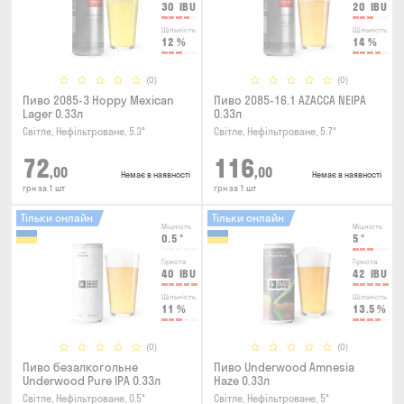
30
IBU
20
IBU
Щільність
Щільність
12
%
14
%
(0)
(0)
Пиво 2085-3 Hoppy Mexican
Пиво 2085-16.1 AZACCA NEIPA
Lager 0.33л
0.33л
Світле, Нефільтроване, 5.3°
Світле, Нефільтроване, 5.7°
72
116
,00
,00
Немає в наявності
Немає в наявності
грн за 1 шт
грн за 1 шт
Тільки онлайн
Тільки онлайн
Міцність
Міцність
0.5
°
5
°
Гіркота
Гіркота
40
IBU
42
IBU
Щільність
Щільність
11
%
13.5
%
(0)
(0)
Пиво безалкогольне
Пиво Underwood Amnesia
Underwood Pure IPA 0.33л
Haze 0.33л
Світле, Нефільтроване, 0.5°
Світле, Нефільтроване, 5°