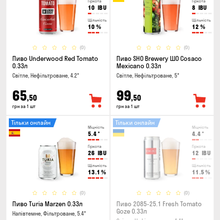
Гіркота
Гіркота
10
IBU
8
IBU
Щільність
Щільність
10
%
12
%
(0)
(0)
Пиво Underwood Red Tomato
Пиво SHO Brewery ШО Cosaco
0.33л
Mexicano 0.33л
Світле, Нефільтроване, 4.2°
Світле, Нефільтроване, 5°
65
99
,50
,50
грн за 1 шт
грн за 1 шт
Тільки онлайн
Тільки онлайн
Міцність
Міцність
5.4
°
4.4
°
Гіркота
Гіркота
26
IBU
12
IBU
Щільність
Щільність
13.1
%
11.5
%
(0)
(0)
Пиво Turia Marzen 0.33л
Пиво 2085-25.1 Fresh Tomato
Goze 0.33л
Напівтемне, Фільтроване, 5.4°