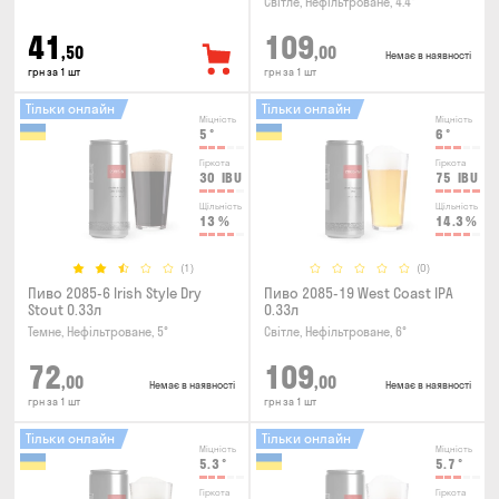
Світле, Нефільтроване, 4.4°
41
109
,50
,00
Немає в наявності
грн за 1 шт
грн за 1 шт
Тільки онлайн
Тільки онлайн
Міцність
Міцність
5
°
6
°
Гіркота
Гіркота
30
IBU
75
IBU
Щільність
Щільність
13
%
14.3
%
(1)
(0)
Пиво 2085-6 Irish Style Dry
Пиво 2085-19 West Coast IPA
Stout 0.33л
0.33л
Темне, Нефільтроване, 5°
Світле, Нефільтроване, 6°
72
109
,00
,00
Немає в наявності
Немає в наявності
грн за 1 шт
грн за 1 шт
Тільки онлайн
Тільки онлайн
Міцність
Міцність
5.3
°
5.7
°
Гіркота
Гіркота