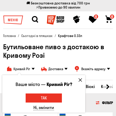
🚚 Безкоштовна доставка від 700 грн
⚡Привеземо до 90 хвилин
0
0
МЕНЮ
Головна
Сьогодні в пляшках
Крафтове 0.33л
Бутильоване пиво з достакою в
Кривому Розі
Кривий Ріг
Доставка
Вкажіть адресу
Ваше місто —
Кривий Ріг?
Всі товари
Пиво
Сидр
Вино
Віскі
Коктейл
ТАК
ПИВО
ФІЛЬТР
Ні, змінити