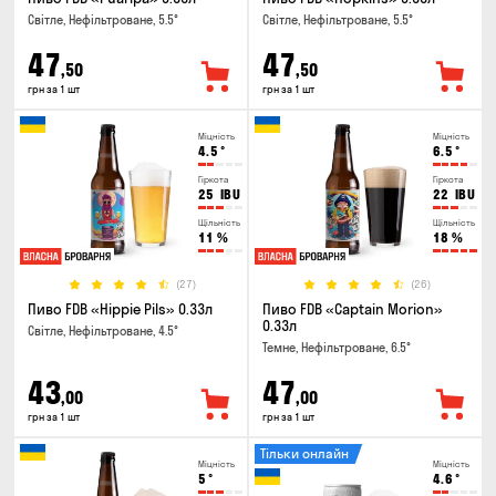
Світле, Нефільтроване, 5.5°
Світле, Нефільтроване, 5.5°
47
47
,50
,50
грн за 1 шт
грн за 1 шт
Міцність
Міцність
4.5
°
6.5
°
Гіркота
Гіркота
25
IBU
22
IBU
Щільність
Щільність
11
%
18
%
(27)
(26)
Пиво FDB «Hippie Pils» 0.33л
Пиво FDB «Captain Morion»
0.33л
Світле, Нефільтроване, 4.5°
Темне, Нефільтроване, 6.5°
43
47
,00
,00
грн за 1 шт
грн за 1 шт
Тільки онлайн
Міцність
Міцність
5
°
4.6
°