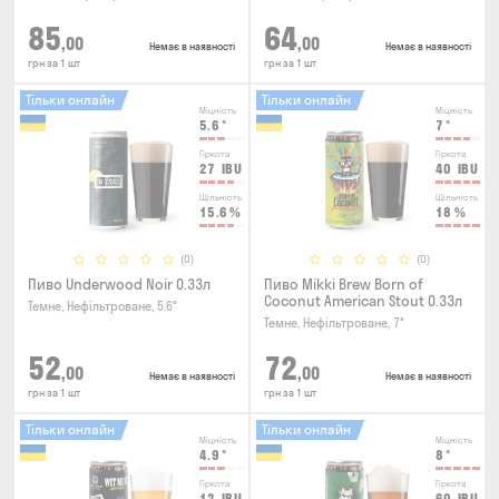
85
64
,00
,00
Немає в наявності
Немає в наявності
грн за 1 шт
грн за 1 шт
Тільки онлайн
Тільки онлайн
Міцність
Міцність
5.6
°
7
°
Гіркота
Гіркота
27
IBU
40
IBU
Щільність
Щільність
15.6
%
18
%
(0)
(0)
Пиво Underwood Noir 0.33л
Пиво Mikki Brew Born of
Coconut American Stout 0.33л
Темне, Нефільтроване, 5.6°
Темне, Нефільтроване, 7°
52
72
,00
,00
Немає в наявності
Немає в наявності
грн за 1 шт
грн за 1 шт
Тільки онлайн
Тільки онлайн
Міцність
Міцність
4.9
°
8
°
Гіркота
Гіркота
12
IBU
60
IBU