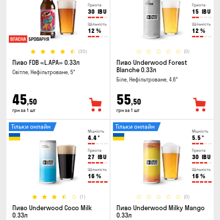
Гіркота
Гіркота
30
IBU
15
IBU
Щільність
Щільність
12
%
12
%
(30)
(0)
Пиво FDB «L.APA» 0.33л
Пиво Underwood Forest
Blanche 0.33л
Світле, Нефільтроване, 5°
Біле, Нефільтроване, 4.6°
45
55
,50
,50
грн за 1 шт
грн за 1 шт
Тільки онлайн
Тільки онлайн
Міцність
Міцність
4.4
°
5.5
°
Гіркота
Гіркота
27
IBU
30
IBU
Щільність
Щільність
16
%
16
%
(1)
(0)
Пиво Underwood Coco Milk
Пиво Underwood Milky Mango
0.33л
0.33л