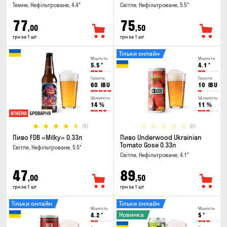
Темне, Нефільтроване, 4.4°
Світле, Нефільтроване, 5.5°
77
75
,00
,50
грн за 1 шт
грн за 1 шт
Тільки онлайн
Міцність
Міцність
5.5
°
4.1
°
Гіркота
Гіркота
60
IBU
10
IBU
Щільність
Щільність
14
%
11
%
(5)
(0)
Пиво FDB «Milky» 0.33л
Пиво Underwood Ukrainian
Tomato Gose 0.33л
Світле, Нефільтроване, 5.5°
Світле, Нефільтроване, 4.1°
47
89
,00
,50
грн за 1 шт
грн за 1 шт
Тільки онлайн
Тільки онлайн
Міцність
Міцність
Новинка
4.2
°
5
°