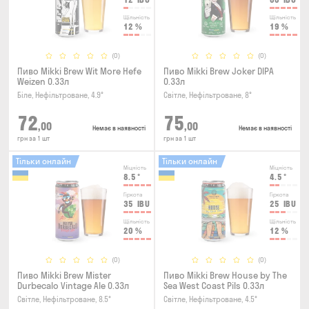
Щільність
Щільність
12
%
19
%
(0)
(0)
Пиво Mikki Brew Wit More Hefe
Пиво Mikki Brew Joker DIPA
Weizen 0.33л
0.33л
Біле, Нефільтроване, 4.9°
Світле, Нефільтроване, 8°
72
75
,00
,00
Немає в наявності
Немає в наявності
грн за 1 шт
грн за 1 шт
Тільки онлайн
Тільки онлайн
Міцність
Міцність
8.5
°
4.5
°
Гіркота
Гіркота
35
IBU
25
IBU
Щільність
Щільність
20
%
12
%
(0)
(0)
Пиво Mikki Brew Mister
Пиво Mikki Brew House by The
Durbecalo Vintage Ale 0.33л
Sea West Coast Pils 0.33л
Світле, Нефільтроване, 8.5°
Світле, Нефільтроване, 4.5°