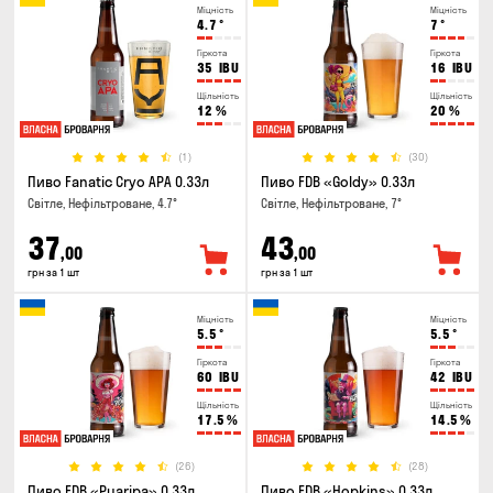
Міцність
Міцність
4.7
°
7
°
Гіркота
Гіркота
35
IBU
16
IBU
Щільність
Щільність
12
%
20
%
(1)
(30)
Пиво Fanatic Cryo APA 0.33л
Пиво FDB «Goldy» 0.33л
Світле, Нефільтроване, 4.7°
Світле, Нефільтроване, 7°
37
43
,00
,00
грн за 1 шт
грн за 1 шт
Міцність
Міцність
5.5
°
5.5
°
Гіркота
Гіркота
60
IBU
42
IBU
Щільність
Щільність
17.5
%
14.5
%
(26)
(28)
Пиво FDB «Puaripa» 0.33л
Пиво FDB «Hopkins» 0.33л