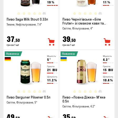
19
%
11
%
(0)
(0)
Пиво Saga Milk Stout 0.33л
Пиво Чернігівське «Біле
Fruter» зі смаком кави та
Темне, Нефільтроване, 7.4°
апельсину 0.5л
Світле, Фільтроване, 4°
37
39
,50
,50
грн за 1 шт
грн за 1 шт
Новинка
Новинка
Міцність
Міцність
5
°
4.2
°
Гіркота
Гіркота
21
IBU
15
IBU
Щільність
Щільність
11.2
%
10.4
%
(0)
(0)
Пиво Darguner Pilsener 0.5л
Пиво «Повна Діжка» М'яке
0.5л
Світле, Фільтроване, 5°
Світле, Фільтроване, 4.2°
49
35