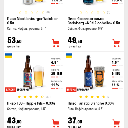
11.8
%
10.8
%
(0)
(0)
Пиво Mecklenburger Weisbier
Пиво безалкогольне
0.5л
Carlsberg «NON Alcoholic» 0.5л
Світле, Нефільтроване, 5.1°
Світле, Фільтроване, 0.5°
53
49
,50
,50
грн за 1 шт
грн за 1 шт
Міцність
Міцність
4.5
°
4.5
°
Гіркота
Гіркота
25
IBU
9
IBU
Щільність
Щільність
11
%
11
%
(27)
(2)
Пиво FDB «Hippie Pils» 0.33л
Пиво Fanatic Blanche 0.33л
Світле, Нефільтроване, 4.5°
Біле, Нефільтроване, 4.5°
43
37
,00
,00
грн за 1 шт
грн за 1 шт