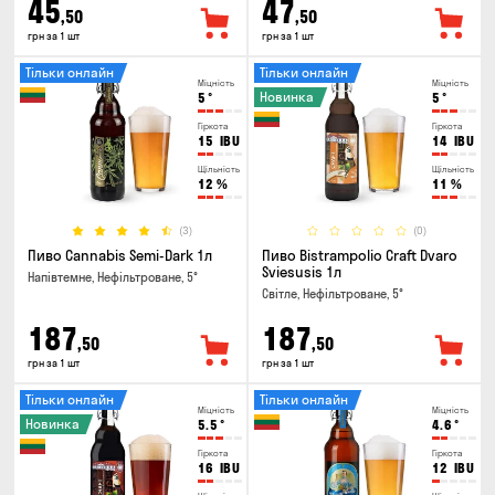
45
47
,50
,50
грн за 1 шт
грн за 1 шт
Тільки онлайн
Тільки онлайн
Міцність
Міцність
Новинка
5
°
5
°
Гіркота
Гіркота
15
IBU
14
IBU
Щільність
Щільність
12
%
11
%
(3)
(0)
Пиво Cannabis Semi-Dark 1л
Пиво Bistrampolio Craft Dvaro
Sviesusis 1л
Напівтемне, Нефільтроване, 5°
Світле, Нефільтроване, 5°
187
187
,50
,50
грн за 1 шт
грн за 1 шт
Тільки онлайн
Тільки онлайн
Міцність
Міцність
Новинка
5.5
°
4.6
°
Гіркота
Гіркота
16
IBU
12
IBU