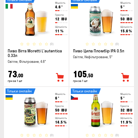
Міцність
Міцність
4.6
°
5
°
Гіркота
Гіркота
12
IBU
50
IBU
Щільність
Щільність
11
%
15.6
%
(0)
(0)
Пиво Birra Moretti L'autentica
Пиво Ципа Пломбір IPA 0.5л
0.33л
Світле, Нефільтроване, 5°
Світле, Фільтроване, 4.6°
73
105
,00
,50
грн за 1 шт
грн за 1 шт
Тільки онлайн
Тільки онлайн
Міцність
Міцність
6
°
5
°
Гіркота
Гіркота
50
IBU
32
IBU
Щільність
Щільність
14.5
%
11.9
%
(0)
(0)