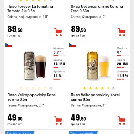
Пиво Forever La Tomatina
Пиво безалкогольне Corona
Tomato Ale 0.5л
Zero 0.33л
Світле, Нефільтроване, 4.5°
Світле, Фільтроване, 0°
89
89
,50
,50
грн за 1 шт
грн за 1 шт
Міцність
Міцність
3.7
°
4
°
Гіркота
Гіркота
14
IBU
20
IBU
Щільність
Щільність
11
%
11.5
%
(0)
(1)
Пиво Velkopopovicky Kozel
Пиво Velkopopovicky Kozel
темне 0.5л
світле 0.5л
Темне, Фільтроване, 3.7°
Світле, Фільтроване, 4°
49
49
,00
,50
грн за 1 шт
грн за 1 шт
Тільки онлайн
Тільки онлайн