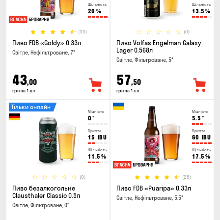
Щільність
Щільність
20
%
13.5
%
(30)
(0)
Пиво FDB «Goldy» 0.33л
Пиво Volfas Engelman Galaxy
Lager 0.568л
Світле, Нефільтроване, 7°
Світле, Фільтроване, 5°
43
57
,00
,50
грн за 1 шт
грн за 1 шт
Тільки онлайн
Міцність
Міцність
0
°
5.5
°
Гіркота
Гіркота
15
IBU
60
IBU
Щільність
Щільність
11.5
%
17.5
%
(0)
(26)
Пиво безалкогольне
Пиво FDB «Puaripa» 0.33л
Clausthaler Classic 0.5л
Світле, Нефільтроване, 5.5°
Світле, Фільтроване, 0°