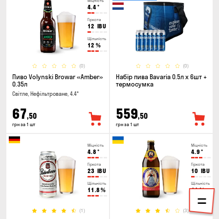
Міцність
4.4
°
Гіркота
12
IBU
Щільність
12
%
(0)
(0)
Пиво Volynski Browar «Amber»
Набір пива Bavaria 0.5л х 6шт +
0.35л
термосумка
Світле, Нефільтроване, 4.4°
67
559
,50
,50
грн за 1 шт
грн за 1 шт
Міцність
Міцність
4.8
°
4.9
°
Гіркота
Гіркота
23
IBU
10
IBU
Щільність
Щільність
11.8
%
11
%
(1)
(3)