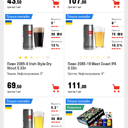
43
107
,50
,00
грн за 1 шт
грн за 1 шт
Тільки онлайн
Тільки онлайн
Міцність
Міцність
5
°
6
°
Гіркота
Гіркота
30
IBU
75
IBU
Щільність
Щільність
13
%
14.3
%
(1)
(0)
Пиво 2085-6 Irish Style Dry
Пиво 2085-19 West Coast IPA
Stout 0.33л
0.33л
Темне, Нефільтроване, 5°
Світле, Нефільтроване, 6°
69
111
,50
,00
грн за 1 шт
грн за 1 шт
Тільки онлайн
Тільки онлайн
Міцність
Новинка
5.3
°
Гіркота
30
IBU
Щільність