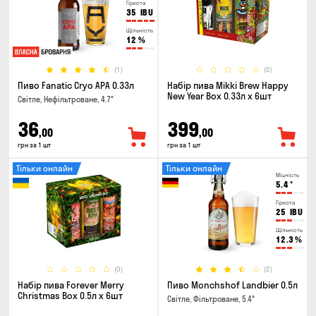
Гіркота
35
IBU
Щільність
12
%
(1)
(0)
Пиво Fanatic Cryo APA 0.33л
Набір пива Mikki Brew Happy
New Year Box 0.33л x 6шт
Світле, Нефільтроване, 4.7°
36
399
,00
,00
грн за 1 шт
грн за 1 шт
Тільки онлайн
Тільки онлайн
Міцність
5.4
°
Гіркота
25
IBU
Щільність
12.3
%
(0)
(2)
Набір пива Forever Merry
Пиво Monchshof Landbier 0.5л
Christmas Box 0.5л x 6шт
Світле, Фільтроване, 5.4°