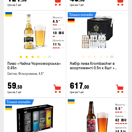
грн за 1 шт
грн за 1 шт
Тільки онлайн
Міцність
4.5
°
Гіркота
10
IBU
Щільність
11
%
(1)
(0)
Пиво «Чайка Чорноморська»
Набір пива Krombacher в
0.45л
асортименті 0.5л х 6шт +
термосумка
Світле, Фільтроване, 4.5°
59
617
,50
,00
грн за 1 шт
грн за 1 шт
Тільки онлайн
Міцність
5.5
°
Гіркота
42
IBU
Щільність
14.5
%