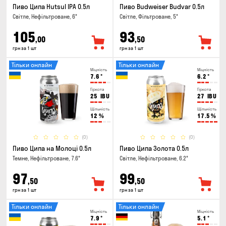
Пиво Ципа Hutsul IPA 0.5л
Пиво Budweiser Budvar 0.5л
Світле, Нефільтроване, 6°
Світле, Фільтроване, 5°
105
93
,00
,50
грн за 1 шт
грн за 1 шт
Тільки онлайн
Тільки онлайн
Міцність
Міцність
7.6
°
6.2
°
Гіркота
Гіркота
25
IBU
27
IBU
Щільність
Щільність
12
%
17.5
%
(0)
(0)
Пиво Ципа на Молоці 0.5л
Пиво Ципа Золота 0.5л
Темне, Нефільтроване, 7.6°
Світле, Нефільтроване, 6.2°
97
99
,50
,50
грн за 1 шт
грн за 1 шт
Тільки онлайн
Тільки онлайн
Міцність
Міцність
7.9
°
5.1
°