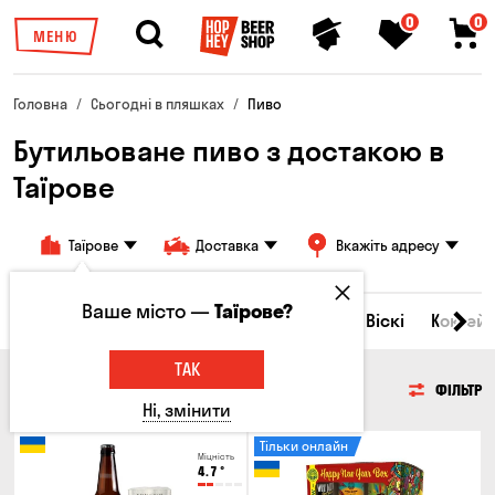
0
0
МЕНЮ
Головна
Сьогодні в пляшках
Пиво
Бутильоване пиво з достакою в
Таїрове
Таїрове
Доставка
Вкажіть адресу
Ваше місто —
Таїрове?
Всі товари
Пиво
Сидр
Вино
Віскі
Коктейл
ТАК
ПИВО
ФІЛЬТР
Ні, змінити
Тільки онлайн
Міцність
4.7
°