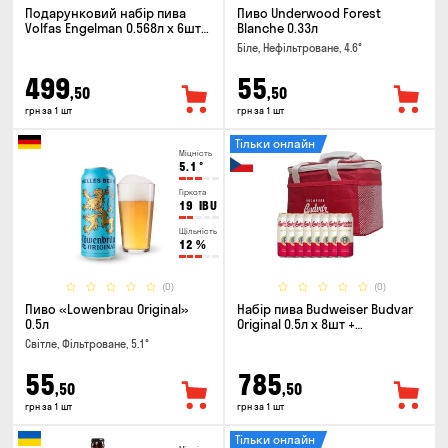
Подарунковий набір пива
Пиво Underwood Forest
Volfas Engelman 0.568л x 6шт +
Blanche 0.33л
келих 0.568л
Біле, Нефільтроване, 4.6°
499
55
,50
,50
грн за 1 шт
грн за 1 шт
Тільки онлайн
Міцність
5.1
°
Гіркота
19
IBU
Щільність
12
%
(0)
(0)
Пиво «Lowenbrau Original»
Набір пива Budweiser Budvar
0.5л
Original 0.5л х 8шт +
термосумка
Світле, Фільтроване, 5.1°
55
785
,50
,50
грн за 1 шт
грн за 1 шт
Тільки онлайн