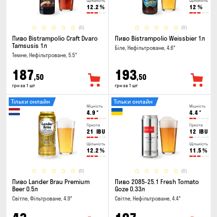
Щільність
Щільність
12.2
%
12
%
(0)
(0)
Пиво Bistrampolio Craft Dvaro
Пиво Bistrampolio Weissbier 1л
Tamsusis 1л
Біле, Нефільтроване, 4.6°
Темне, Нефільтроване, 5.5°
187
193
,50
,50
грн за 1 шт
грн за 1 шт
Тільки онлайн
Тільки онлайн
Міцність
Міцність
4.9
°
4.4
°
Гіркота
Гіркота
21
IBU
12
IBU
Щільність
Щільність
12.2
%
11.5
%
(0)
(0)
Пиво Lander Brau Premium
Пиво 2085-25.1 Fresh Tomato
Beer 0.5л
Goze 0.33л
Світле, Фільтроване, 4.9°
Світле, Нефільтроване, 4.4°