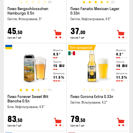
(0)
(2)
Пиво Bergschlosschen
Пиво Fanatic Mexican Lager
Hamburgo 0.5л
0.33л
Світле, Фільтроване, 5°
Світле, Нефільтроване, 4.5°
45
37
,50
,00
грн за 1 шт
грн за 1 шт
Топ продажів
Міцність
Міцність
4.5
°
4.2
°
Гіркота
Гіркота
15
IBU
19
IBU
Щільність
Щільність
11.5
%
11.3
%
(1)
(0)
Пиво Forever Sweet Wit
Пиво Corona Extra 0.33л
Blanche 0.5л
Світле, Фільтроване, 4.2°
Біле, Нефільтроване, 4.5°
83
79
,50
,50
грн за 1 шт
грн за 1 шт