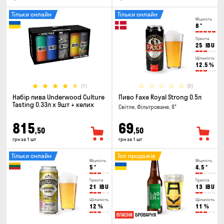
Тільки онлайн
Тільки онлайн
Міцність
8
°
Гіркота
25
IBU
Щільність
12.5
%
(1)
(0)
Набір пива Underwood Culture
Пиво Faxe Royal Strong 0.5л
Tasting 0.33л x 9шт + келих
Світле, Фільтроване, 8°
815
69
,50
,50
грн за 1 шт
грн за 1 шт
Тільки онлайн
Топ продажів
Міцність
Міцність
5
°
4.5
°
Гіркота
Гіркота
21
IBU
13
IBU
Щільність
Щільність
12
%
11
%