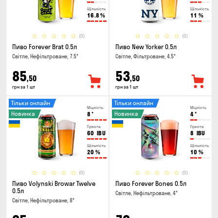
Щільність
Щільність
16.8
%
11
%
(0)
(0)
Пиво Forever Brat 0.5л
Пиво New Yorker 0.5л
Світле, Нефільтроване, 7.5°
Світле, Фільтроване, 4.5°
85
53
,50
,50
грн за 1 шт
грн за 1 шт
Тільки онлайн
Тільки онлайн
Міцність
Міцність
Новинка
Новинка
8
°
4
°
Гіркота
Гіркота
60
IBU
8
IBU
Щільність
Щільність
20
%
10
%
(0)
(0)
Пиво Volynski Browar Twelve
Пиво Forever Bones 0.5л
0.5л
Світле, Нефільтроване, 4°
Світле, Нефільтроване, 8°