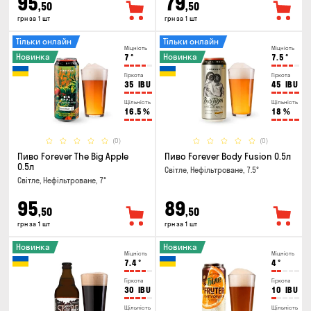
95
79
,50
,50
грн за 1 шт
грн за 1 шт
Тільки онлайн
Тільки онлайн
Міцність
Міцність
Новинка
Новинка
7
°
7.5
°
Гіркота
Гіркота
35
IBU
45
IBU
Щільність
Щільність
16.5
%
18
%
(0)
(0)
Пиво Forever The Big Apple
Пиво Forever Body Fusion 0.5л
0.5л
Світле, Нефільтроване, 7.5°
Світле, Нефільтроване, 7°
95
89
,50
,50
грн за 1 шт
грн за 1 шт
Новинка
Новинка
Міцність
Міцність
7.4
°
4
°
Гіркота
Гіркота
30
IBU
10
IBU
Щільність
Щільність