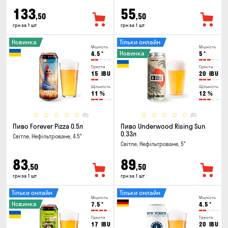
133
55
,50
,50
грн за 1 шт
грн за 1 шт
Новинка
Тільки онлайн
Міцність
Міцність
Новинка
4.5
°
5
°
Гіркота
Гіркота
15
IBU
20
IBU
Щільність
Щільність
11
%
12
%
(0)
(0)
Пиво Forever Pizza 0.5л
Пиво Underwood Rising Sun
0.33л
Світле, Нефільтроване, 4.5°
Світле, Нефільтроване, 5°
83
89
,50
,50
грн за 1 шт
грн за 1 шт
Тільки онлайн
Тільки онлайн
Міцність
Міцність
Новинка
7.5
°
4.5
°
Гіркота
Гіркота
17
IBU
20
IBU