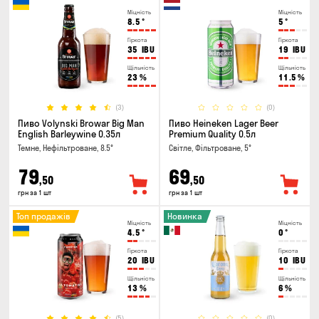
Міцність
Міцність
8.5
°
5
°
Гіркота
Гіркота
35
IBU
19
IBU
Щільність
Щільність
23
%
11.5
%
(3)
(0)
Пиво Volynski Browar Big Man
Пиво Heineken Lager Beer
English Barleywine 0.35л
Premium Quality 0.5л
Темне, Нефільтроване, 8.5°
Світле, Фільтроване, 5°
79
69
,50
,50
грн за 1 шт
грн за 1 шт
Топ продажів
Новинка
Міцність
Міцність
4.5
°
0
°
Гіркота
Гіркота
20
IBU
10
IBU
Щільність
Щільність
13
%
6
%
(5)
(0)