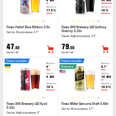
8
IBU
35
IBU
Щільність
Щільність
11.5
%
14
%
(0)
(0)
Пиво Pabst Blue Ribbon 0.5л
Пиво SHO Brewery ШО Sukhoy
Cherniy 0.33л
Світле, Фільтроване, 4.7°
Темне, Нефільтроване, 5.5°
47
79
,50
,50
грн за 1 шт
грн за 1 шт
Тільки онлайн
Тільки онлайн
Міцність
Міцність
Новинка
4
°
4.7
°
Гіркота
Гіркота
5
IBU
10
IBU
Щільність
Щільність
14
%
10.5
%
(0)
(0)
Пиво SHO Brewery ШО Kysil
Пиво Miller Genuine Draft 0.48л
0.33л
Світле, Фільтроване, 4.7°
Світле, Нефільтроване, 4°