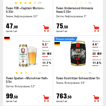
(26)
(0)
Пиво FDB «Captain Morion»
Пиво Underwood Amnesia
0.33л
Haze 0.33л
Темне, Нефільтроване, 6.5°
Світле, Нефільтроване, 5°
47
75
,00
,50
грн за 1 шт
грн за 1 шт
Тільки онлайн
Міцність
Міцність
5.2
°
4.8
°
Гіркота
Гіркота
21
IBU
22
IBU
Щільність
Щільність
11.7
%
11.4
%
(1)
(0)
Пиво Spaten «Münchner Hell»
Пиво Kostritzer Schwarzbier 5л
0.5л
Темне, Фільтроване, 4.8°
Світле, Фільтроване, 5.2°
99
763
,50
,50
грн за 1 шт
грн за 1 шт