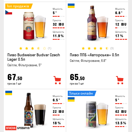
Топ продажів
Міцність
Міцність
5
°
6.8
°
Гіркота
Гіркота
32
IBU
12
IBU
Щільність
Щільність
11.9
%
17
%
(1)
(3)
Пиво Budweiser Budvar Czech
Пиво ППБ «Авторське» 0.5л
Lager 0.5л
Світле, Фільтроване, 6.8°
Світле, Фільтроване, 5°
67
65
,50
,50
грн за 1 шт
грн за 1 шт
Тільки онлайн
Міцність
Міцність
6.5
°
5
°
Гіркота
Гіркота
22
IBU
42
IBU
Щільність
Щільність
18
%
13.5
%