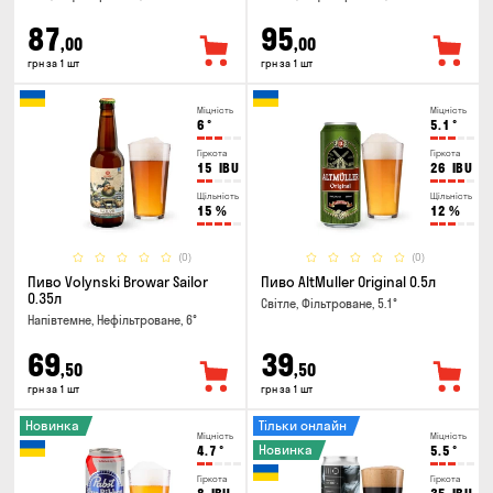
87
95
,00
,00
грн за 1 шт
грн за 1 шт
Міцність
Міцність
6
°
5.1
°
Гіркота
Гіркота
15
IBU
26
IBU
Щільність
Щільність
15
%
12
%
(0)
(0)
Пиво Volynski Browar Sailor
Пиво AltMuller Original 0.5л
0.35л
Світле, Фільтроване, 5.1°
Напівтемне, Нефільтроване, 6°
69
39
,50
,50
грн за 1 шт
грн за 1 шт
Новинка
Тільки онлайн
Міцність
Міцність
Новинка
4.7
°
5.5
°
Гіркота
Гіркота