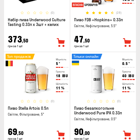
(0)
(28)
Набір пива Underwood Culture
Пиво FDB «Hopkins» 0.33л
Tasting 0.33л x 3шт + келих
Світле, Нефільтроване, 5.5°
373
47
,50
,50
грн за 1 шт
грн за 1 шт
Топ продажів
Тільки онлайн
Міцність
Міцність
5
°
0.5
°
Гіркота
Гіркота
18
IBU
40
IBU
Щільність
Щільність
11
%
11
%
(0)
(0)
Пиво Stella Artois 0.5л
Пиво безалкогольне
Underwood Pure IPA 0.33л
Світле, Фільтроване, 5°
Світле, Нефільтроване, 0.5°
69
90
,50
,00
грн за 1 шт
грн за 1 шт