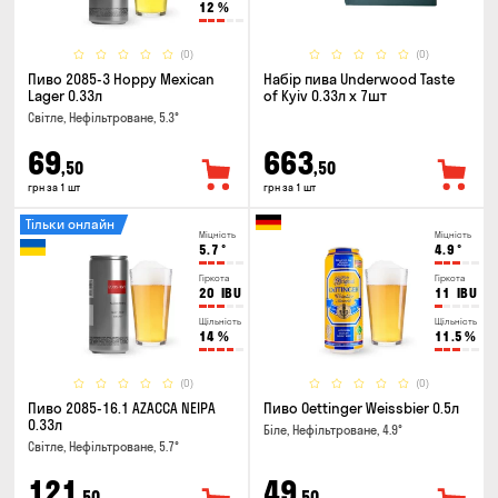
12
%
(0)
(0)
Пиво 2085-3 Hoppy Mexican
Набір пива Underwood Taste
Lager 0.33л
of Kyiv 0.33л x 7шт
Світле, Нефільтроване, 5.3°
69
663
,50
,50
грн за 1 шт
грн за 1 шт
Тільки онлайн
Міцність
Міцність
5.7
°
4.9
°
Гіркота
Гіркота
20
IBU
11
IBU
Щільність
Щільність
14
%
11.5
%
(0)
(0)
Пиво 2085-16.1 AZACCA NEIPA
Пиво Oettinger Weissbier 0.5л
0.33л
Біле, Нефільтроване, 4.9°
Світле, Нефільтроване, 5.7°
121
49
,50
,50