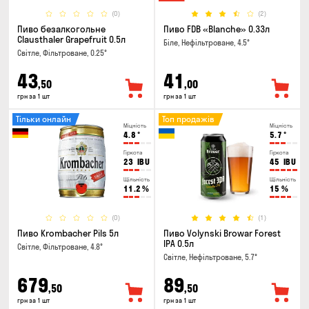
(0)
(2)
Пиво безалкогольне
Пиво FDB «Blanche» 0.33л
Clausthaler Grapefruit 0.5л
Біле, Нефільтроване, 4.5°
Світле, Фільтроване, 0.25°
43
41
,50
,00
грн за 1 шт
грн за 1 шт
Тільки онлайн
Топ продажів
Міцність
Міцність
4.8
°
5.7
°
Гіркота
Гіркота
23
IBU
45
IBU
Щільність
Щільність
11.2
%
15
%
(0)
(1)
Пиво Krombacher Pils 5л
Пиво Volynski Browar Forest
IPA 0.5л
Світле, Фільтроване, 4.8°
Світле, Нефільтроване, 5.7°
679
89
,50
,50
грн за 1 шт
грн за 1 шт