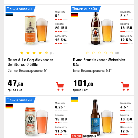
Тільки онлайн
Тільки онлайн
Міцність
Міцність
5
°
5.1
°
Гіркота
Гіркота
20
IBU
18
IBU
Щільність
Щільність
12.5
%
12.5
%
(1)
(0)
Пиво A. Le Coq Alexander
Пиво Franziskaner Weissbier
Unfiltered 0.568л
0.5л
Світле, Нефільтроване, 5°
Біле, Нефільтроване, 5.1°
47
101
,50
,00
грн за 1 шт
грн за 1 шт
Тільки онлайн
Міцність
Міцність
0.25
°
4.5
°
Гіркота
Гіркота
15
IBU
13
IBU
Щільність
Щільність
11.5
%
12
%