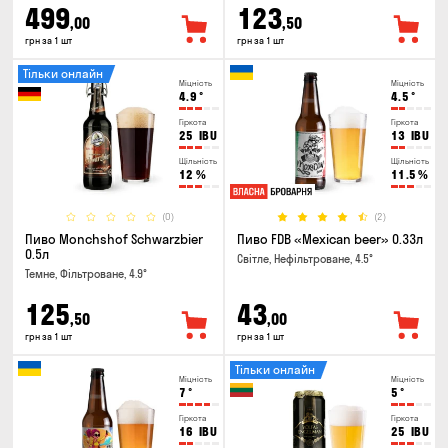
499
123
,00
,50
грн за 1 шт
грн за 1 шт
Тільки онлайн
Міцність
Міцність
4.9
°
4.5
°
Гіркота
Гіркота
25
IBU
13
IBU
Щільність
Щільність
12
%
11.5
%
(0)
(2)
Пиво Monchshof Schwarzbier
Пиво FDB «Mexican beer» 0.33л
0.5л
Світле, Нефільтроване, 4.5°
Темне, Фільтроване, 4.9°
125
43
,50
,00
грн за 1 шт
грн за 1 шт
Тільки онлайн
Міцність
Міцність
7
°
5
°
Гіркота
Гіркота
16
IBU
25
IBU