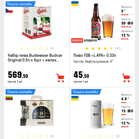
Тільки онлайн
Міцність
5
°
Гіркота
30
IBU
Щільність
12
%
(0)
(30)
Набір пива Budweiser Budvar
Пиво FDB «L.APA» 0.33л
Original 0.5л х 4шт + келих
Світле, Нефільтроване, 5°
0.33л
569
45
,50
,50
грн за 1 шт
грн за 1 шт
Тільки онлайн
Тільки онлайн
Міцність
4.6
°
Гіркота
15
IBU
Щільність
12
%
(0)
(0)