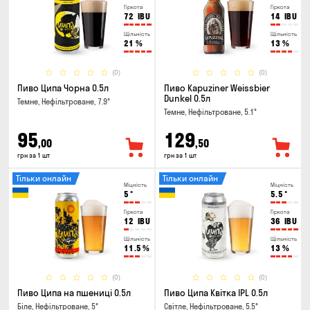
Гіркота
Гіркота
72
IBU
14
IBU
Щільність
Щільність
21
%
13
%
(0)
(0)
Пиво Ципа Чорна 0.5л
Пиво Kapuziner Weissbier
Dunkel 0.5л
Темне, Нефільтроване, 7.9°
Темне, Нефільтроване, 5.1°
95
129
,00
,50
грн за 1 шт
грн за 1 шт
Тільки онлайн
Тільки онлайн
Міцність
Міцність
5
°
5.5
°
Гіркота
Гіркота
12
IBU
36
IBU
Щільність
Щільність
11.5
%
13
%
(0)
(0)
Пиво Ципа на пшениці 0.5л
Пиво Ципа Квітка IPL 0.5л
Біле, Нефільтроване, 5°
Світле, Нефільтроване, 5.5°