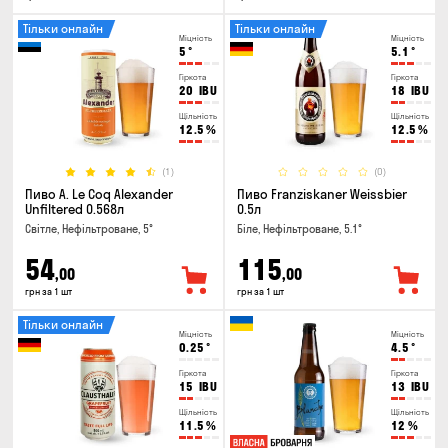
Тільки онлайн
Тільки онлайн
Міцність
Міцність
5
°
5.1
°
Гіркота
Гіркота
20
IBU
18
IBU
Щільність
Щільність
12.5
%
12.5
%
(1)
(0)
Пиво A. Le Coq Alexander
Пиво Franziskaner Weissbier
Unfiltered 0.568л
0.5л
Світле, Нефільтроване, 5°
Біле, Нефільтроване, 5.1°
54
115
,00
,00
грн за 1 шт
грн за 1 шт
Тільки онлайн
Міцність
Міцність
0.25
°
4.5
°
Гіркота
Гіркота
15
IBU
13
IBU
Щільність
Щільність
11.5
%
12
%