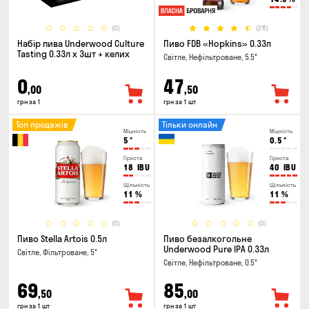
(0)
(28)
Набір пива Underwood Culture
Пиво FDB «Hopkins» 0.33л
Tasting 0.33л x 3шт + келих
Світле, Нефільтроване, 5.5°
0
47
,00
,50
грн за 1
грн за 1 шт
Топ продажів
Тільки онлайн
Міцність
Міцність
5
°
0.5
°
Гіркота
Гіркота
18
IBU
40
IBU
Щільність
Щільність
11
%
11
%
(0)
(0)
Пиво Stella Artois 0.5л
Пиво безалкогольне
Underwood Pure IPA 0.33л
Світле, Фільтроване, 5°
Світле, Нефільтроване, 0.5°
69
85
,50
,00
грн за 1 шт
грн за 1 шт