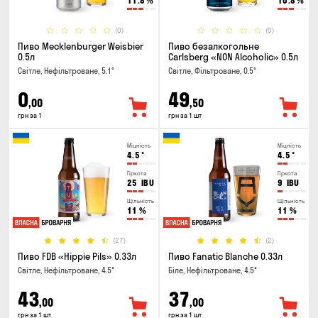
11.8
%
10.8
%
(0)
(0)
Пиво Mecklenburger Weisbier
Пиво безалкогольне
0.5л
Carlsberg «NON Alcoholic» 0.5л
Світле, Нефільтроване, 5.1°
Світле, Фільтроване, 0.5°
0
49
,00
,50
грн за 1
грн за 1 шт
Міцність
Міцність
4.5
°
4.5
°
Гіркота
Гіркота
25
IBU
9
IBU
Щільність
Щільність
11
%
11
%
(27)
(2)
Пиво FDB «Hippie Pils» 0.33л
Пиво Fanatic Blanche 0.33л
Світле, Нефільтроване, 4.5°
Біле, Нефільтроване, 4.5°
43
37
,00
,00
грн за 1 шт
грн за 1 шт