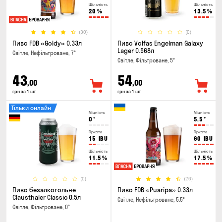
Щільність
Щільність
20
%
13.5
%
(30)
(0)
Пиво FDB «Goldy» 0.33л
Пиво Volfas Engelman Galaxy
Lager 0.568л
Світле, Нефільтроване, 7°
Світле, Фільтроване, 5°
43
54
,00
,00
грн за 1 шт
грн за 1 шт
Тільки онлайн
Міцність
Міцність
0
°
5.5
°
Гіркота
Гіркота
15
IBU
60
IBU
Щільність
Щільність
11.5
%
17.5
%
(0)
(26)
Пиво безалкогольне
Пиво FDB «Puaripa» 0.33л
Clausthaler Classic 0.5л
Світле, Нефільтроване, 5.5°
Світле, Фільтроване, 0°