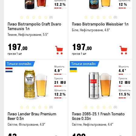
Щільність
Щільність
12.2
%
12
%
(0)
(0)
Пиво Bistrampolio Craft Dvaro
Пиво Bistrampolio Weissbier 1л
Tamsusis 1л
Біле, Нефільтроване, 4.6°
Темне, Нефільтроване, 5.5°
197
197
,00
,00
грн за 1 шт
грн за 1 шт
Тільки онлайн
Тільки онлайн
Міцність
Міцність
4.9
°
4.4
°
Гіркота
Гіркота
21
IBU
12
IBU
Щільність
Щільність
12.2
%
11.5
%
(0)
(0)
Пиво Lander Brau Premium
Пиво 2085-25.1 Fresh Tomato
Beer 0.5л
Goze 0.33л
Світле, Фільтроване, 4.9°
Світле, Нефільтроване, 4.4°