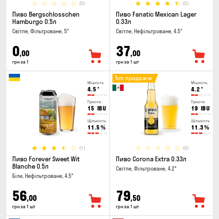
(0)
(2)
Пиво Bergschlosschen
Пиво Fanatic Mexican Lager
Hamburgo 0.5л
0.33л
Світле, Фільтроване, 5°
Світле, Нефільтроване, 4.5°
0
37
,00
,00
грн за 1
грн за 1 шт
Топ продажів
Міцність
Міцність
4.5
°
4.2
°
Гіркота
Гіркота
15
IBU
19
IBU
Щільність
Щільність
11.5
%
11.3
%
(1)
(0)
Пиво Forever Sweet Wit
Пиво Corona Extra 0.33л
Blanche 0.5л
Світле, Фільтроване, 4.2°
Біле, Нефільтроване, 4.5°
56
79
,00
,50
грн за 1 шт
грн за 1 шт