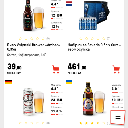
Міцність
4.4
°
Гіркота
12
IBU
Щільність
12
%
(0)
(0)
Пиво Volynski Browar «Amber»
Набір пива Bavaria 0.5л х 6шт +
0.35л
термосумка
Світле, Нефільтроване, 4.4°
39
461
,00
,00
грн за 1 шт
грн за 1 шт
Міцність
Міцність
4.8
°
4.9
°
Гіркота
Гіркота
23
IBU
10
IBU
Щільність
Щільність
11.8
%
11
%
(0)
(3)