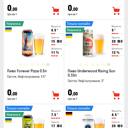
0
0
,00
,00
грн за 1
грн за 1
Новинка
Тільки онлайн
Міцність
Міцність
Новинка
4.5
°
5
°
Гіркота
Гіркота
15
IBU
20
IBU
Щільність
Щільність
11
%
12
%
(0)
(0)
Пиво Forever Pizza 0.5л
Пиво Underwood Rising Sun
0.33л
Світле, Нефільтроване, 4.5°
Світле, Нефільтроване, 5°
0
0
,00
,00
грн за 1
грн за 1
Тільки онлайн
Тільки онлайн
Міцність
Міцність
Новинка
7.5
°
4.5
°
Гіркота
Гіркота
17
IBU
20
IBU