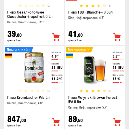
(0)
(2)
Пиво безалкогольне
Пиво FDB «Blanche» 0.33л
Clausthaler Grapefruit 0.5л
Біле, Нефільтроване, 4.5°
Світле, Фільтроване, 0.25°
39
41
,00
,00
грн за 1 шт
грн за 1 шт
Тільки онлайн
Топ продажів
Міцність
Міцність
4.8
°
5.7
°
Гіркота
Гіркота
23
IBU
45
IBU
Щільність
Щільність
11.2
%
15
%
(0)
(1)
Пиво Krombacher Pils 5л
Пиво Volynski Browar Forest
IPA 0.5л
Світле, Фільтроване, 4.8°
Світле, Нефільтроване, 5.7°
847
89
,00
,50
грн за 1 шт
грн за 1 шт