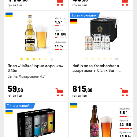
грн за 1 шт
грн за 1 шт
Тільки онлайн
Міцність
4.5
°
Гіркота
10
IBU
Щільність
11
%
(1)
(0)
Пиво «Чайка Чорноморська»
Набір пива Krombacher в
0.45л
асортименті 0.5л х 6шт +
термосумка
Світле, Фільтроване, 4.5°
59
615
,50
,00
грн за 1 шт
грн за 1 шт
Тільки онлайн
Міцність
5.5
°
Гіркота
42
IBU
Щільність
14.5
%