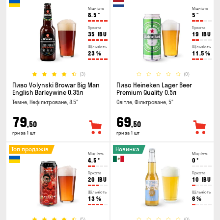
Міцність
Міцність
8.5
°
5
°
Гіркота
Гіркота
35
IBU
19
IBU
Щільність
Щільність
23
%
11.5
%
(3)
(0)
Пиво Volynski Browar Big Man
Пиво Heineken Lager Beer
English Barleywine 0.35л
Premium Quality 0.5л
Темне, Нефільтроване, 8.5°
Світле, Фільтроване, 5°
79
69
,50
,50
грн за 1 шт
грн за 1 шт
Топ продажів
Новинка
Міцність
Міцність
4.5
°
0
°
Гіркота
Гіркота
20
IBU
10
IBU
Щільність
Щільність
13
%
6
%
(5)
(0)