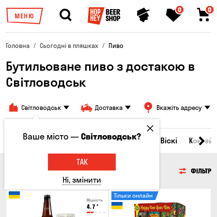
0
0
МЕНЮ
Головна
Сьогодні в пляшках
Пиво
Бутильоване пиво з достакою в
Світловодськ
Світловодськ
Доставка
Вкажіть адресу
Ваше місто —
Світловодськ?
Всі товари
Пиво
Сидр
Вино
Віскі
Коктейл
ТАК
ПИВО
ФІЛЬТР
Ні, змінити
Тільки онлайн
Міцність
4.7
°