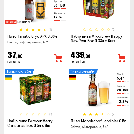
Гіркота
35
IBU
Щільність
12
%
(1)
(0)
Пиво Fanatic Cryo APA 0.33л
Набір пива Mikki Brew Happy
New Year Box 0.33л x 6шт
Світле, Нефільтроване, 4.7°
37
439
,00
,00
грн за 1 шт
грн за 1 шт
Тільки онлайн
Тільки онлайн
Міцність
5.4
°
Гіркота
25
IBU
Щільність
12.3
%
(0)
(2)
Набір пива Forever Merry
Пиво Monchshof Landbier 0.5л
Christmas Box 0.5л x 6шт
Світле, Фільтроване, 5.4°