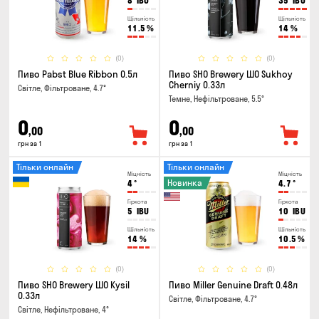
8
IBU
35
IBU
Щільність
Щільність
11.5
%
14
%
(0)
(0)
Пиво Pabst Blue Ribbon 0.5л
Пиво SHO Brewery ШО Sukhoy
Cherniy 0.33л
Світле, Фільтроване, 4.7°
Темне, Нефільтроване, 5.5°
0
0
,00
,00
грн за 1
грн за 1
Тільки онлайн
Тільки онлайн
Міцність
Міцність
Новинка
4
°
4.7
°
Гіркота
Гіркота
5
IBU
10
IBU
Щільність
Щільність
14
%
10.5
%
(0)
(0)
Пиво SHO Brewery ШО Kysil
Пиво Miller Genuine Draft 0.48л
0.33л
Світле, Фільтроване, 4.7°
Світле, Нефільтроване, 4°