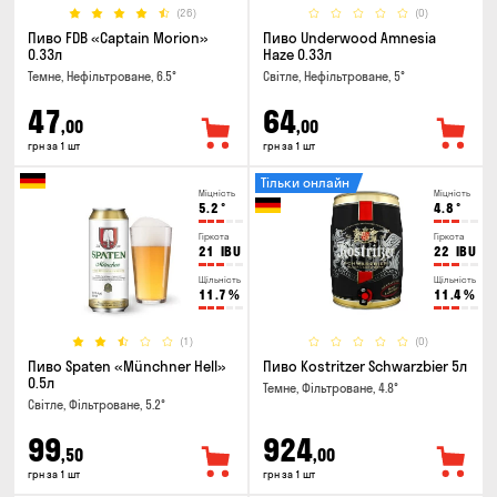
(26)
(0)
Пиво FDB «Captain Morion»
Пиво Underwood Amnesia
0.33л
Haze 0.33л
Темне, Нефільтроване, 6.5°
Світле, Нефільтроване, 5°
47
64
,00
,00
грн за 1 шт
грн за 1 шт
Тільки онлайн
Міцність
Міцність
5.2
°
4.8
°
Гіркота
Гіркота
21
IBU
22
IBU
Щільність
Щільність
11.7
%
11.4
%
(1)
(0)
Пиво Spaten «Münchner Hell»
Пиво Kostritzer Schwarzbier 5л
0.5л
Темне, Фільтроване, 4.8°
Світле, Фільтроване, 5.2°
99
924
,50
,00
грн за 1 шт
грн за 1 шт