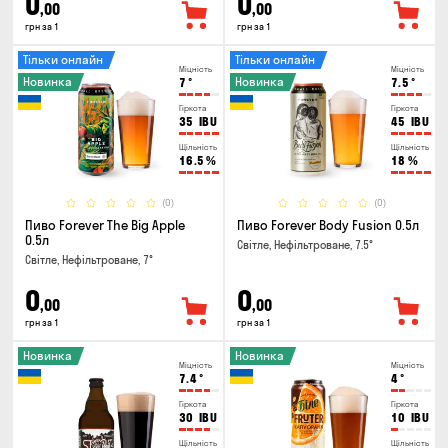
0
0
,00
,00
грн за 1
грн за 1
Тільки онлайн
Тільки онлайн
Міцність
Міцність
Новинка
Новинка
7
°
7.5
°
Гіркота
Гіркота
35
IBU
45
IBU
Щільність
Щільність
16.5
%
18
%
(0)
(0)
Пиво Forever The Big Apple
Пиво Forever Body Fusion 0.5л
0.5л
Світле, Нефільтроване, 7.5°
Світле, Нефільтроване, 7°
0
0
,00
,00
грн за 1
грн за 1
Новинка
Новинка
Міцність
Міцність
7.4
°
4
°
Гіркота
Гіркота
30
IBU
10
IBU
Щільність
Щільність