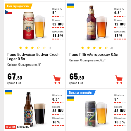
Топ продажів
Міцність
Міцність
5
°
6.8
°
Гіркота
Гіркота
32
IBU
12
IBU
Щільність
Щільність
11.9
%
17
%
(1)
(3)
Пиво Budweiser Budvar Czech
Пиво ППБ «Авторське» 0.5л
Lager 0.5л
Світле, Фільтроване, 6.8°
Світле, Фільтроване, 5°
67
65
,50
,50
грн за 1 шт
грн за 1 шт
Тільки онлайн
Міцність
Міцність
6.5
°
5
°
Гіркота
Гіркота
22
IBU
42
IBU
Щільність
Щільність
18
%
13.5
%