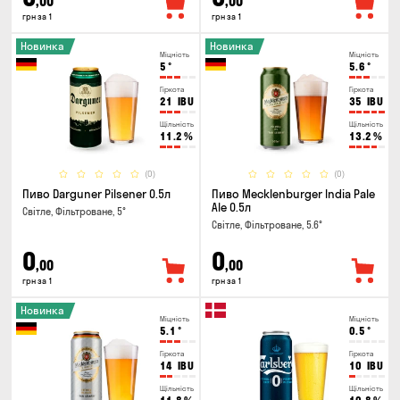
,00
,00
грн за 1
грн за 1
Новинка
Новинка
Міцність
Міцність
5
°
5.6
°
Гіркота
Гіркота
21
IBU
35
IBU
Щільність
Щільність
11.2
%
13.2
%
(0)
(0)
Пиво Darguner Pilsener 0.5л
Пиво Mecklenburger India Pale
Ale 0.5л
Світле, Фільтроване, 5°
Світле, Фільтроване, 5.6°
0
0
,00
,00
грн за 1
грн за 1
Новинка
Міцність
Міцність
5.1
°
0.5
°
Гіркота
Гіркота
14
IBU
10
IBU
Щільність
Щільність