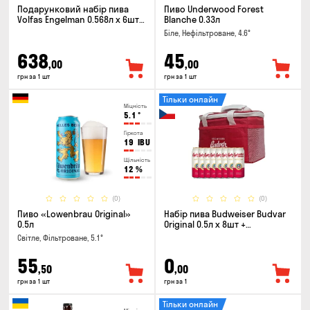
Подарунковий набір пива
Пиво Underwood Forest
Volfas Engelman 0.568л x 6шт +
Blanche 0.33л
келих 0.568л
Біле, Нефільтроване, 4.6°
638
45
,00
,00
грн за 1 шт
грн за 1 шт
Тільки онлайн
Міцність
5.1
°
Гіркота
19
IBU
Щільність
12
%
(0)
(0)
Пиво «Lowenbrau Original»
Набір пива Budweiser Budvar
0.5л
Original 0.5л х 8шт +
термосумка
Світле, Фільтроване, 5.1°
55
0
,50
,00
грн за 1 шт
грн за 1
Тільки онлайн