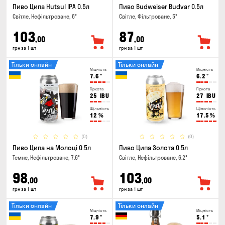
Пиво Ципа Hutsul IPA 0.5л
Пиво Budweiser Budvar 0.5л
Світле, Нефільтроване, 6°
Світле, Фільтроване, 5°
103
87
,00
,00
грн за 1 шт
грн за 1 шт
Тільки онлайн
Тільки онлайн
Міцність
Міцність
7.6
°
6.2
°
Гіркота
Гіркота
25
IBU
27
IBU
Щільність
Щільність
12
%
17.5
%
(0)
(0)
Пиво Ципа на Молоці 0.5л
Пиво Ципа Золота 0.5л
Темне, Нефільтроване, 7.6°
Світле, Нефільтроване, 6.2°
98
103
,00
,00
грн за 1 шт
грн за 1 шт
Тільки онлайн
Тільки онлайн
Міцність
Міцність
7.9
°
5.1
°