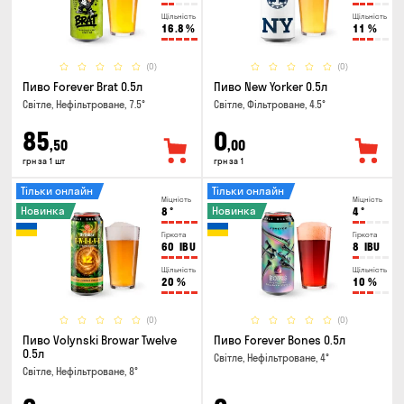
Щільність
Щільність
16.8
%
11
%
(0)
(0)
Пиво Forever Brat 0.5л
Пиво New Yorker 0.5л
Світле, Нефільтроване, 7.5°
Світле, Фільтроване, 4.5°
85
0
,50
,00
грн за 1 шт
грн за 1
Тільки онлайн
Тільки онлайн
Міцність
Міцність
Новинка
Новинка
8
°
4
°
Гіркота
Гіркота
60
IBU
8
IBU
Щільність
Щільність
20
%
10
%
(0)
(0)
Пиво Volynski Browar Twelve
Пиво Forever Bones 0.5л
0.5л
Світле, Нефільтроване, 4°
Світле, Нефільтроване, 8°