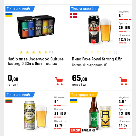
Тільки онлайн
Тільки онлайн
Міцність
8
°
Гіркота
25
IBU
Щільність
12.5
%
(1)
(0)
Набір пива Underwood Culture
Пиво Faxe Royal Strong 0.5л
Tasting 0.33л x 9шт + келих
Світле, Фільтроване, 8°
0
65
,00
,00
грн за 1
грн за 1 шт
Тільки онлайн
Топ продажів
Міцність
Міцність
5
°
4.5
°
Гіркота
Гіркота
21
IBU
13
IBU
Щільність
Щільність
12
%
11
%