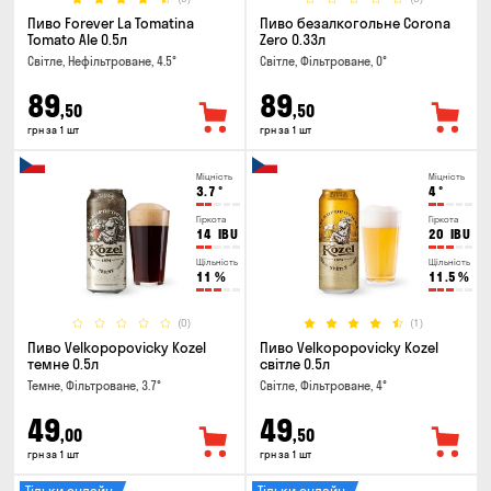
Пиво Forever La Tomatina
Пиво безалкогольне Corona
Tomato Ale 0.5л
Zero 0.33л
Світле, Нефільтроване, 4.5°
Світле, Фільтроване, 0°
89
89
,50
,50
грн за 1 шт
грн за 1 шт
Міцність
Міцність
3.7
°
4
°
Гіркота
Гіркота
14
IBU
20
IBU
Щільність
Щільність
11
%
11.5
%
(0)
(1)
Пиво Velkopopovicky Kozel
Пиво Velkopopovicky Kozel
темне 0.5л
світле 0.5л
Темне, Фільтроване, 3.7°
Світле, Фільтроване, 4°
49
49
,00
,50
грн за 1 шт
грн за 1 шт
Тільки онлайн
Тільки онлайн