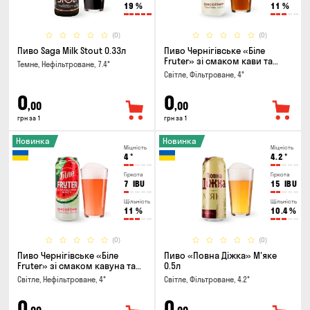
19
%
11
%
(0)
(0)
Пиво Saga Milk Stout 0.33л
Пиво Чернігівське «Біле
Fruter» зі смаком кави та
Темне, Нефільтроване, 7.4°
апельсину 0.5л
Світле, Фільтроване, 4°
0
0
,00
,00
грн за 1
грн за 1
Новинка
Новинка
Міцність
Міцність
4
°
4.2
°
Гіркота
Гіркота
7
IBU
15
IBU
Щільність
Щільність
11
%
10.4
%
(0)
(0)
Пиво Чернігівське «Біле
Пиво «Повна Діжка» М'яке
Fruter» зі смаком кавуна та
0.5л
м'яти 0.5л
Світле, Нефільтроване, 4°
Світле, Фільтроване, 4.2°
0
0