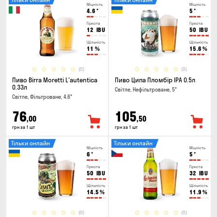
Міцність
Міцність
4.6
°
5
°
Гіркота
Гіркота
12
IBU
50
IBU
Щільність
Щільність
11
%
15.6
%
(0)
(0)
Пиво Birra Moretti L'autentica
Пиво Ципа Пломбір IPA 0.5л
0.33л
Світле, Нефільтроване, 5°
Світле, Фільтроване, 4.6°
76
105
,00
,50
грн за 1 шт
грн за 1 шт
Тільки онлайн
Тільки онлайн
Міцність
Міцність
6
°
5
°
Гіркота
Гіркота
50
IBU
32
IBU
Щільність
Щільність
14.5
%
11.9
%
(0)
(0)