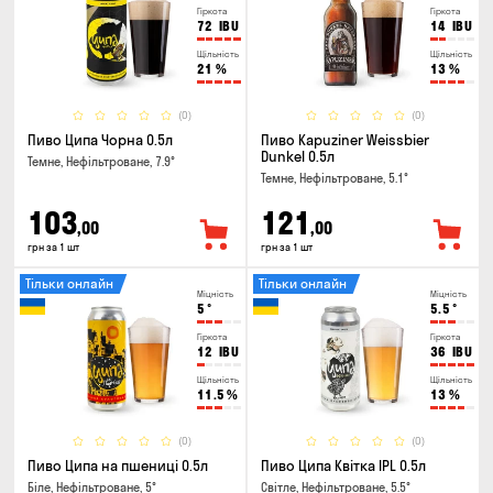
Гіркота
Гіркота
72
IBU
14
IBU
Щільність
Щільність
21
%
13
%
(0)
(0)
Пиво Ципа Чорна 0.5л
Пиво Kapuziner Weissbier
Dunkel 0.5л
Темне, Нефільтроване, 7.9°
Темне, Нефільтроване, 5.1°
103
121
,00
,00
грн за 1 шт
грн за 1 шт
Тільки онлайн
Тільки онлайн
Міцність
Міцність
5
°
5.5
°
Гіркота
Гіркота
12
IBU
36
IBU
Щільність
Щільність
11.5
%
13
%
(0)
(0)
Пиво Ципа на пшениці 0.5л
Пиво Ципа Квітка IPL 0.5л
Біле, Нефільтроване, 5°
Світле, Нефільтроване, 5.5°