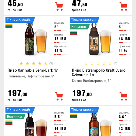
45
47
,50
,50
грн за 1 шт
грн за 1 шт
Тільки онлайн
Тільки онлайн
Міцність
Міцність
Новинка
5
°
5
°
Гіркота
Гіркота
15
IBU
14
IBU
Щільність
Щільність
12
%
11
%
(3)
(0)
Пиво Cannabis Semi-Dark 1л
Пиво Bistrampolio Craft Dvaro
Sviesusis 1л
Напівтемне, Нефільтроване, 5°
Світле, Нефільтроване, 5°
197
197
,00
,00
грн за 1 шт
грн за 1 шт
Тільки онлайн
Тільки онлайн
Міцність
Міцність
Новинка
5.5
°
4.6
°
Гіркота
Гіркота
16
IBU
12
IBU