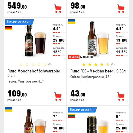
549
98
,00
,00
грн за 1 шт
грн за 1 шт
Тільки онлайн
Міцність
Міцність
4.9
°
4.5
°
Гіркота
Гіркота
25
IBU
13
IBU
Щільність
Щільність
12
%
11.5
%
(0)
(2)
Пиво Monchshof Schwarzbier
Пиво FDB «Mexican beer» 0.33л
0.5л
Світле, Нефільтроване, 4.5°
Темне, Фільтроване, 4.9°
109
43
,00
,00
грн за 1 шт
грн за 1 шт
Тільки онлайн
Міцність
Міцність
7
°
5
°
Гіркота
Гіркота
16
IBU
25
IBU