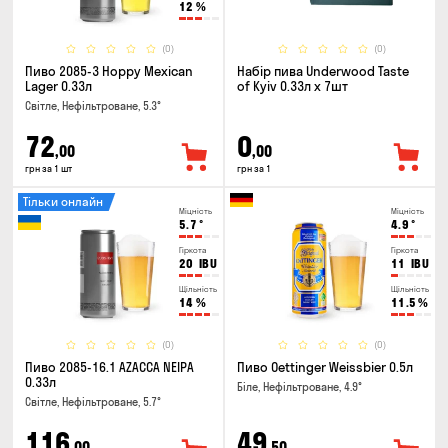
12
%
(0)
(0)
Пиво 2085-3 Hoppy Mexican
Набір пива Underwood Taste
Lager 0.33л
of Kyiv 0.33л x 7шт
Світле, Нефільтроване, 5.3°
72
0
,00
,00
грн за 1 шт
грн за 1
Тільки онлайн
Міцність
Міцність
5.7
°
4.9
°
Гіркота
Гіркота
20
IBU
11
IBU
Щільність
Щільність
14
%
11.5
%
(0)
(0)
Пиво 2085-16.1 AZACCA NEIPA
Пиво Oettinger Weissbier 0.5л
0.33л
Біле, Нефільтроване, 4.9°
Світле, Нефільтроване, 5.7°
116
49
,00
,50