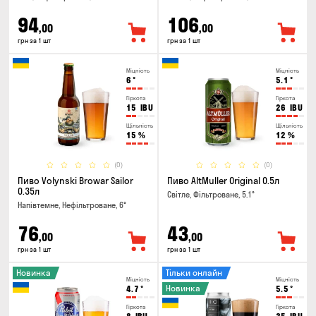
94
106
,00
,00
грн за 1 шт
грн за 1 шт
Міцність
Міцність
6
°
5.1
°
Гіркота
Гіркота
15
IBU
26
IBU
Щільність
Щільність
15
%
12
%
(0)
(0)
Пиво Volynski Browar Sailor
Пиво AltMuller Original 0.5л
0.35л
Світле, Фільтроване, 5.1°
Напівтемне, Нефільтроване, 6°
76
43
,00
,00
грн за 1 шт
грн за 1 шт
Новинка
Тільки онлайн
Міцність
Міцність
Новинка
4.7
°
5.5
°
Гіркота
Гіркота