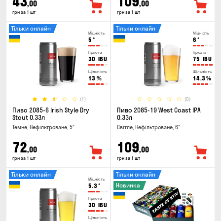
43
109
,00
,00
грн за 1 шт
грн за 1 шт
Тільки онлайн
Тільки онлайн
Міцність
Міцність
5
°
6
°
Гіркота
Гіркота
30
IBU
75
IBU
Щільність
Щільність
13
%
14.3
%
(1)
(0)
Пиво 2085-6 Irish Style Dry
Пиво 2085-19 West Coast IPA
Stout 0.33л
0.33л
Темне, Нефільтроване, 5°
Світле, Нефільтроване, 6°
72
109
,00
,00
грн за 1 шт
грн за 1 шт
Тільки онлайн
Тільки онлайн
Міцність
Новинка
5.3
°
Гіркота
30
IBU
Щільність