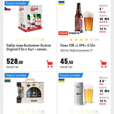
Тільки онлайн
Міцність
5
°
Гіркота
30
IBU
Щільність
12
%
(0)
(30)
Набір пива Budweiser Budvar
Пиво FDB «L.APA» 0.33л
Original 0.5л х 4шт + келих
Світле, Нефільтроване, 5°
0.33л
528
45
,00
,50
грн за 1 шт
грн за 1 шт
Тільки онлайн
Тільки онлайн
Міцність
4.6
°
Гіркота
15
IBU
Щільність
12
%
(0)
(0)