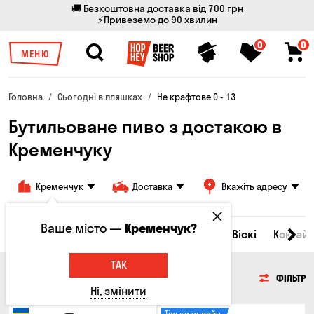
🚚 Безкоштовна доставка від 700 грн
⚡Привеземо до 90 хвилин
0
0
МЕНЮ
Головна
Сьогодні в пляшках
Не крафтове 0 - 13
Бутильоване пиво з достакою в
Кременчуку
Кременчук
Доставка
Вкажіть адресу
Ваше місто —
Кременчук?
Всі товари
Пиво
Сидр
Вино
Віскі
Коктейл
ТАК
ПИВО
ФІЛЬТР
Ні, змінити
Тільки онлайн