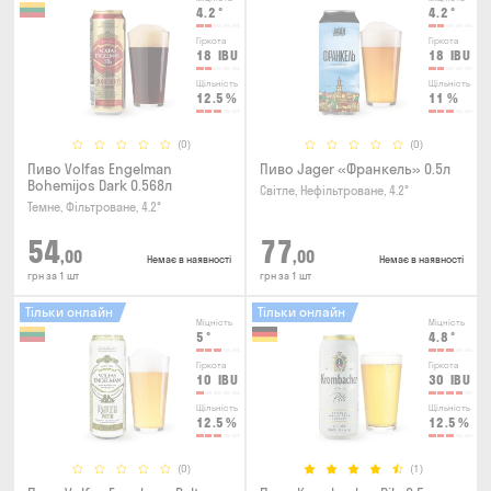
4.2
°
4.2
°
Гіркота
Гіркота
18
IBU
18
IBU
Щільність
Щільність
12.5
%
11
%
(0)
(0)
Пиво Volfas Engelman
Пиво Jager «Франкель» 0.5л
Bohemijos Dark 0.568л
Світле, Нефільтроване, 4.2°
Темне, Фільтроване, 4.2°
54
77
,00
,00
Немає в наявності
Немає в наявності
грн за 1 шт
грн за 1 шт
Тільки онлайн
Тільки онлайн
Міцність
Міцність
5
°
4.8
°
Гіркота
Гіркота
10
IBU
30
IBU
Щільність
Щільність
12.5
%
12.5
%
(0)
(1)