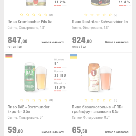
11.2
%
11.4
%
(0)
(0)
Пиво Krombacher Pils 5л
Пиво Kostritzer Schwarzbier 5л
Світле, Фільтроване, 4.8°
Темне, Фільтроване, 4.8°
847
924
,00
,00
Немає в наявності
Немає в наявності
грн за 1 шт
грн за 1 шт
Міцність
5
°
Гіркота
23
IBU
Щільність
11.8
%
(0)
(0)
Пиво DAB «Dortmunder
Пиво безалкогольне «ППБ»
Export» 0.5л
грейпфрут-апельсин 0.5л
Світле, Фільтроване, 5°
Світле, Фільтроване, 0.5°
59
65
,00
,50
Немає в наявності
Немає в наявності