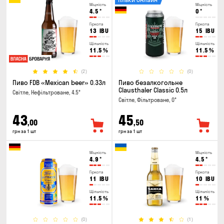
Міцність
Міцність
4.5
°
0
°
Гіркота
Гіркота
13
IBU
15
IBU
Щільність
Щільність
11.5
%
11.5
%
(2)
(0)
Пиво FDB «Mexican beer» 0.33л
Пиво безалкогольне
Clausthaler Classic 0.5л
Світле, Нефільтроване, 4.5°
Світле, Фільтроване, 0°
43
45
,00
,50
грн за 1 шт
грн за 1 шт
Міцність
Міцність
4.9
°
4.5
°
Гіркота
Гіркота
11
IBU
10
IBU
Щільність
Щільність
11.5
%
11
%
(0)
(1)