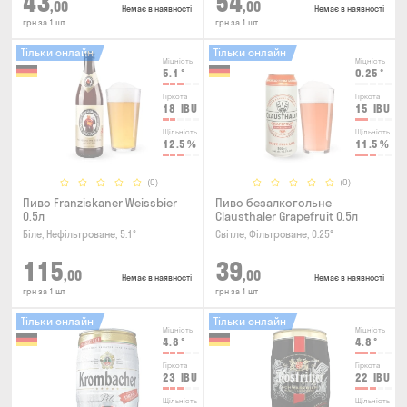
43
54
,00
,00
Немає в наявності
Немає в наявності
грн за 1 шт
грн за 1 шт
Тільки онлайн
Тільки онлайн
Міцність
Міцність
5.1
°
0.25
°
Гіркота
Гіркота
18
IBU
15
IBU
Щільність
Щільність
12.5
%
11.5
%
(0)
(0)
Пиво Franziskaner Weissbier
Пиво безалкогольне
0.5л
Clausthaler Grapefruit 0.5л
Біле, Нефільтроване, 5.1°
Світле, Фільтроване, 0.25°
115
39
,00
,00
Немає в наявності
Немає в наявності
грн за 1 шт
грн за 1 шт
Тільки онлайн
Тільки онлайн
Міцність
Міцність
4.8
°
4.8
°
Гіркота
Гіркота
23
IBU
22
IBU
Щільність
Щільність