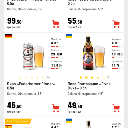
0.5л
0.5л
Світле, Фільтроване, 5.2°
Світле, Фільтроване, 5.1°
99
55
,50
,50
грн за 1 шт
грн за 1 шт
Міцність
Міцність
4.8
°
4.9
°
Гіркота
Гіркота
23
IBU
10
IBU
Щільність
Щільність
11.8
%
11
%
(0)
(3)
Пиво «Paderborner Pilsner»
Пиво Полтавпиво «Pivna
0.5л
Divka» 0.5л
Світле, Фільтроване, 4.8°
Світле, Фільтроване, 4.9°
45
49
,50
,50
грн за 1 шт
грн за 1 шт
Топ продажів
Міцність
Міцність
4.6
°
4.7
°