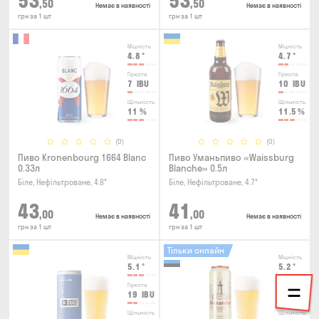
53
53
,50
,50
Немає в наявності
Немає в наявності
грн за 1 шт
грн за 1 шт
Міцність
Міцність
4.8
°
4.7
°
Гіркота
Гіркота
7
IBU
10
IBU
Щільність
Щільність
11
%
11.5
%
(0)
(0)
Пиво Kronenbourg 1664 Blanc
Пиво Уманьпиво «Waissburg
0.33л
Blanche» 0.5л
Біле, Нефільтроване, 4.8°
Біле, Нефільтроване, 4.7°
43
41
,00
,00
Немає в наявності
Немає в наявності
грн за 1 шт
грн за 1 шт
Тільки онлайн
Міцність
Міцність
5.1
°
5.2
°
Гіркота
Гіркота
19
IBU
20
IBU
Щільність
Щільність