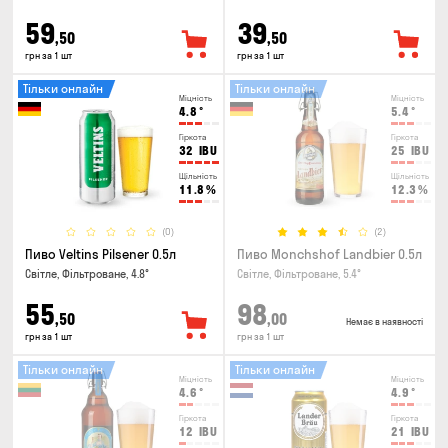
59
39
,50
,50
грн за 1 шт
грн за 1 шт
Тільки онлайн
Тільки онлайн
Міцність
Міцність
4.8
°
5.4
°
Гіркота
Гіркота
32
IBU
25
IBU
Щільність
Щільність
11.8
%
12.3
%
(0)
(2)
Пиво Veltins Pilsener 0.5л
Пиво Monchshof Landbier 0.5л
Світле, Фільтроване, 4.8°
Світле, Фільтроване, 5.4°
55
98
,50
,00
Немає в наявності
грн за 1 шт
грн за 1 шт
Тільки онлайн
Тільки онлайн
Міцність
Міцність
4.6
°
4.9
°
Гіркота
Гіркота
12
IBU
21
IBU