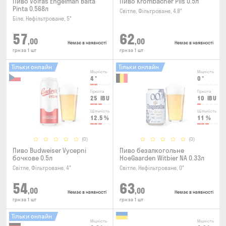
Пиво Volfas Engelman Balta
Пиво Krombacher Pils 0.5л
Pinta 0.568л
Світле, Фільтроване, 4.8°
Біле, Нефільтроване, 5°
57
62
,00
,00
Немає в наявності
Немає в наявності
грн за 1 шт
грн за 1 шт
Тільки онлайн
Тільки онлайн
Міцність
Міцність
4
°
0
°
Гіркота
Гіркота
25
IBU
10
IBU
Щільність
Щільність
12.5
%
11
%
(0)
(0)
Пиво Budweiser Vycepni
Пиво безалкогольне
бочкове 0.5л
HoeGaarden Witbier NA 0.33л
Світле, Фільтроване, 4°
Світле, Нефільтроване, 0°
54
63
,00
,00
Немає в наявності
Немає в наявності
грн за 1 шт
грн за 1 шт
Тільки онлайн
Міцність
Міцність