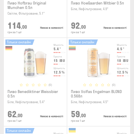
Пиво Hofbrau Original
Пиво HoeGaarden Witbier 0.5л
Munchen 0.5л
Біле, Нефільтроване, 4.9°
Світле, Фільтроване, 5.1°
114
92
,00
,00
Немає в наявності
Немає в наявності
грн за 1 шт
грн за 1 шт
Тільки онлайн
Тільки онлайн
Міцність
Міцність
5.4
°
4.5
°
Гіркота
Гіркота
15
IBU
18
IBU
Щільність
Щільність
12.5
%
12.5
%
(0)
(0)
Пиво Benediktiner Weissbier
Пиво Volfas Engelman BLOND
0.5л
0.568л
Біле, Нефільтроване, 5.4°
Біле, Нефільтроване, 4.5°
62
59
,00
,00
Немає в наявності
Немає в наявності
грн за 1 шт
грн за 1 шт
Тільки онлайн
Міцність
Міцність