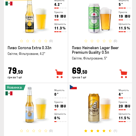
Міцність
Міцність
4.2
°
5
°
Гіркота
Гіркота
19
IBU
19
IBU
Щільність
Щільність
11.3
%
11.5
%
(0)
(0)
Пиво Corona Extra 0.33л
Пиво Heineken Lager Beer
Premium Quality 0.5л
Світле, Фільтроване, 4.2°
Світле, Фільтроване, 5°
79
69
,50
,50
грн за 1 шт
грн за 1 шт
Новинка
Міцність
Міцність
0
°
4
°
Гіркота
Гіркота
10
IBU
20
IBU
Щільність
Щільність
6
%
11.5
%
(0)
(1)