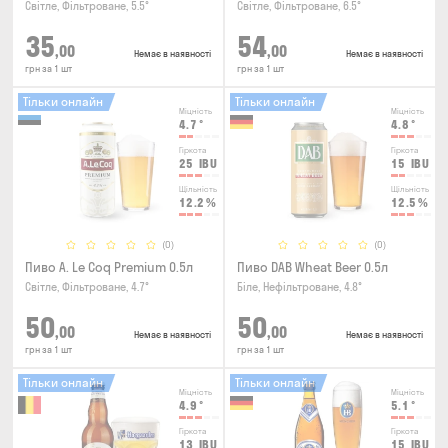
Світле, Фільтроване, 5.5°
Світле, Фільтроване, 6.5°
35
54
,00
,00
Немає в наявності
Немає в наявності
грн за 1 шт
грн за 1 шт
Тільки онлайн
Тільки онлайн
Міцність
Міцність
4.7
°
4.8
°
Гіркота
Гіркота
25
IBU
15
IBU
Щільність
Щільність
12.2
%
12.5
%
(0)
(0)
Пиво A. Le Coq Premium 0.5л
Пиво DAB Wheat Beer 0.5л
Світле, Фільтроване, 4.7°
Біле, Нефільтроване, 4.8°
50
50
,00
,00
Немає в наявності
Немає в наявності
грн за 1 шт
грн за 1 шт
Тільки онлайн
Тільки онлайн
Міцність
Міцність
4.9
°
5.1
°
Гіркота
Гіркота
13
IBU
15
IBU