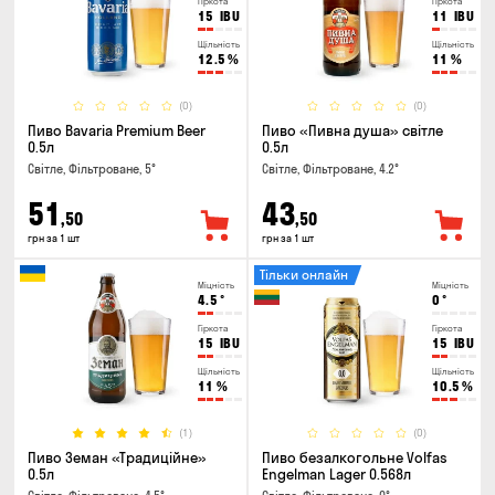
Гіркота
Гіркота
15
IBU
11
IBU
Щільність
Щільність
12.5
%
11
%
(0)
(0)
Пиво Bavaria Premium Beer
Пиво «Пивна душа» світле
0.5л
0.5л
Світле, Фільтроване, 5°
Світле, Фільтроване, 4.2°
51
43
,50
,50
грн за 1 шт
грн за 1 шт
Тільки онлайн
Міцність
Міцність
4.5
°
0
°
Гіркота
Гіркота
15
IBU
15
IBU
Щільність
Щільність
11
%
10.5
%
(1)
(0)
Пиво Земан «Традиційне»
Пиво безалкогольне Volfas
0.5л
Engelman Lager 0.568л