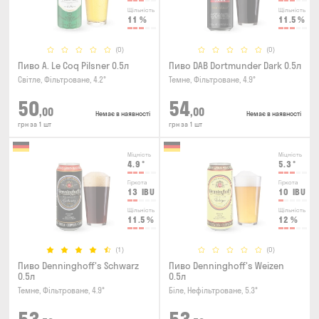
Щільність
Щільність
11
%
11.5
%
(0)
(0)
Пиво A. Le Coq Pilsner 0.5л
Пиво DAB Dortmunder Dark 0.5л
Світле, Фільтроване, 4.2°
Темне, Фільтроване, 4.9°
50
54
,00
,00
Немає в наявності
Немає в наявності
грн за 1 шт
грн за 1 шт
Міцність
Міцність
4.9
°
5.3
°
Гіркота
Гіркота
13
IBU
10
IBU
Щільність
Щільність
11.5
%
12
%
(1)
(0)
Пиво Denninghoff's Schwarz
Пиво Denninghoff's Weizen
0.5л
0.5л
Темне, Фільтроване, 4.9°
Біле, Нефільтроване, 5.3°