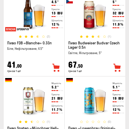
4.5
°
5
°
Гіркота
Гіркота
13
IBU
32
IBU
Щільність
Щільність
12
%
11.9
%
(2)
(1)
Пиво FDB «Blanche» 0.33л
Пиво Budweiser Budvar Czech
Lager 0.5л
Біле, Нефільтроване, 4.5°
Світле, Фільтроване, 5°
41
67
,00
,50
грн за 1 шт
грн за 1 шт
Міцність
Міцність
5.2
°
5.1
°
Гіркота
Гіркота
21
IBU
19
IBU
Щільність
Щільність
11.7
%
12
%
(1)
(0)
Пиво Spaten «Münchner Hell»
Пиво «Lowenbrau Original»