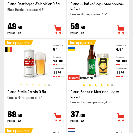
Пиво Oettinger Weissbier 0.5л
Пиво «Чайка Чорноморська»
0.45л
Біле, Нефільтроване, 4.9°
Світле, Фільтроване, 4.5°
49
59
,50
,50
грн за 1 шт
грн за 1 шт
Топ продажів
Топ продажів
Міцність
Міцність
5
°
4.5
°
Гіркота
Гіркота
18
IBU
13
IBU
Щільність
Щільність
11
%
11
%
(0)
(2)
Пиво Stella Artois 0.5л
Пиво Fanatic Mexican Lager
0.33л
Світле, Фільтроване, 5°
Світле, Нефільтроване, 4.5°
69
37
,50
,00
грн за 1 шт
грн за 1 шт
Топ продажів