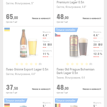
Premium Lager 0.5л
Світле, Фільтроване, 5°
Світле, Фільтроване, 4.8°
65
48
,00
,00
Немає в наявності
Немає в наявності
грн за 1 шт
грн за 1 шт
Тільки онлайн
Міцність
Міцність
4.4
°
4.4
°
Гіркота
Гіркота
16
IBU
20
IBU
Щільність
Щільність
11
%
12.5
%
(0)
(0)
Пиво Опілля Export Lager 0.5л
Пиво Old Prague Bohemian
Dark Lager 0.5л
Світле, Фільтроване, 4.4°
Темне, Фільтроване, 4.4
37
48
,50
,00
Немає в наявності
Немає в наявності
грн за 1 шт
грн за 1 шт
Тільки онлайн
Тільки онлайн
Міцність
Міцність
5
°
5
°