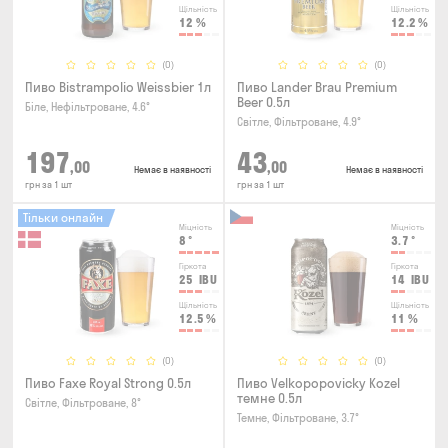
Щільність
Щільність
12
%
12.2
%
(0)
(0)
Пиво Bistrampolio Weissbier 1л
Пиво Lander Brau Premium
Beer 0.5л
Біле, Нефільтроване, 4.6°
Світле, Фільтроване, 4.9°
197
43
,00
,00
Немає в наявності
Немає в наявності
грн за 1 шт
грн за 1 шт
Тільки онлайн
Міцність
Міцність
8
°
3.7
°
Гіркота
Гіркота
25
IBU
14
IBU
Щільність
Щільність
12.5
%
11
%
(0)
(0)
Пиво Faxe Royal Strong 0.5л
Пиво Velkopopovicky Kozel
темне 0.5л
Світле, Фільтроване, 8°
Темне, Фільтроване, 3.7°