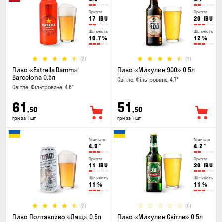
Гіркота
Гіркота
17
IBU
20
IBU
Щільність
Щільність
10.7
%
12
%
(2)
(1)
Пиво «Estrella Damm»
Пиво «Микулин 900» 0.5л
Barcelona 0.5л
Світле, Фільтроване, 4.7°
Світле, Фільтроване, 4.6°
61
51
,50
,50
грн за 1 шт
грн за 1 шт
Міцність
Міцність
4.9
°
4.2
°
Гіркота
Гіркота
11
IBU
20
IBU
Щільність
Щільність
11
%
11
%
(2)
(0)
Пиво Полтавпиво «Лящ» 0.5л
Пиво «Микулин Світле» 0.5л