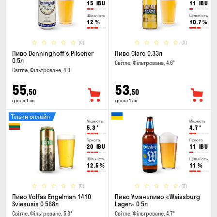
15
IBU
11
IBU
Щільність
Щільність
12
%
10.7
%
(0)
(0)
Пиво Denninghoff's Pilsener
Пиво Claro 0.33л
0.5л
Світле, Фільтроване, 4.6°
Світле, Фільтроване, 4.9
55
53
,50
,50
грн за 1 шт
грн за 1 шт
Тільки онлайн
Міцність
Міцність
5.3
°
4.7
°
Гіркота
Гіркота
20
IBU
11
IBU
Щільність
Щільність
12.5
%
11
%
(0)
(0)
Пиво Volfas Engelman 1410
Пиво Уманьпиво «Waissburg
Sviesusis 0.568л
Lager» 0.5л
Світле, Фільтроване, 5.3°
Світле, Фільтроване, 4.7°