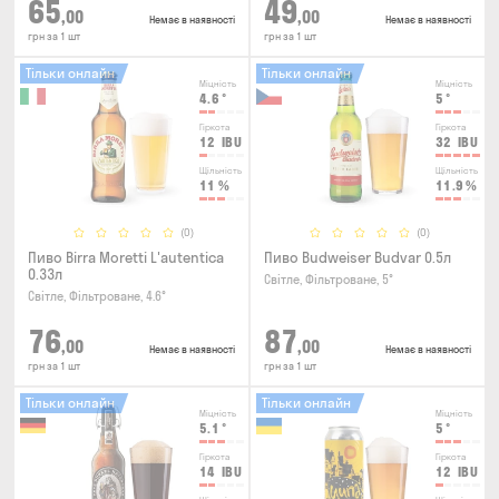
65
49
,00
,00
Немає в наявності
Немає в наявності
грн за 1 шт
грн за 1 шт
Тільки онлайн
Тільки онлайн
Міцність
Міцність
4.6
°
5
°
Гіркота
Гіркота
12
IBU
32
IBU
Щільність
Щільність
11
%
11.9
%
(0)
(0)
Пиво Birra Moretti L'autentica
Пиво Budweiser Budvar 0.5л
0.33л
Світле, Фільтроване, 5°
Світле, Фільтроване, 4.6°
76
87
,00
,00
Немає в наявності
Немає в наявності
грн за 1 шт
грн за 1 шт
Тільки онлайн
Тільки онлайн
Міцність
Міцність
5.1
°
5
°
Гіркота
Гіркота
14
IBU
12
IBU