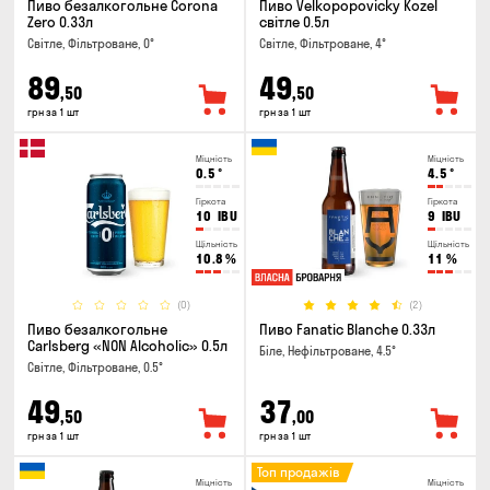
Пиво безалкогольне Corona
Пиво Velkopopovicky Kozel
Zero 0.33л
світле 0.5л
Світле, Фільтроване, 0°
Світле, Фільтроване, 4°
89
49
,50
,50
грн за 1 шт
грн за 1 шт
Міцність
Міцність
0.5
°
4.5
°
Гіркота
Гіркота
10
IBU
9
IBU
Щільність
Щільність
10.8
%
11
%
(0)
(2)
Пиво безалкогольне
Пиво Fanatic Blanche 0.33л
Carlsberg «NON Alcoholic» 0.5л
Біле, Нефільтроване, 4.5°
Світле, Фільтроване, 0.5°
49
37
,50
,00
грн за 1 шт
грн за 1 шт
Топ продажів
Міцність
Міцність