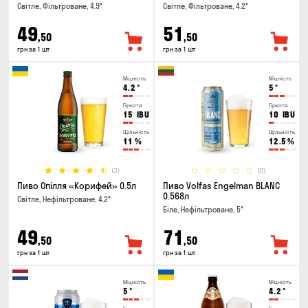
Світле, Фільтроване, 4.9°
Світле, Фільтроване, 4.2°
49
51
,50
,50
грн за 1 шт
грн за 1 шт
Міцність
Міцність
4.2
°
5
°
Гіркота
Гіркота
15
IBU
10
IBU
Щільність
Щільність
11
%
12.5
%
(3)
(0)
Пиво Опілля «Корифей» 0.5л
Пиво Volfas Engelman BLANC
0.568л
Світле, Нефільтроване, 4.2°
Біле, Нефільтроване, 5°
49
71
,50
,50
грн за 1 шт
грн за 1 шт
Міцність
Міцність
5
°
4.2
°