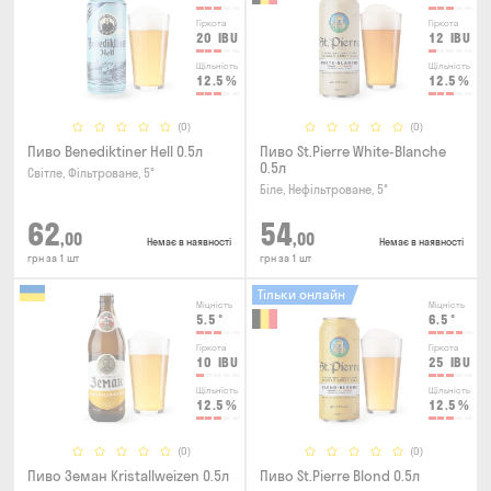
Гіркота
Гіркота
20
IBU
12
IBU
Щільність
Щільність
12.5
%
12.5
%
(0)
(0)
Пиво Benediktiner Hell 0.5л
Пиво St.Pierre White-Blanche
0.5л
Світле, Фільтроване, 5°
Біле, Нефільтроване, 5°
62
54
,00
,00
Немає в наявності
Немає в наявності
грн за 1 шт
грн за 1 шт
Тільки онлайн
Міцність
Міцність
5.5
°
6.5
°
Гіркота
Гіркота
10
IBU
25
IBU
Щільність
Щільність
12.5
%
12.5
%
(0)
(0)
Пиво Земан Kristallweizen 0.5л
Пиво St.Pierre Blond 0.5л