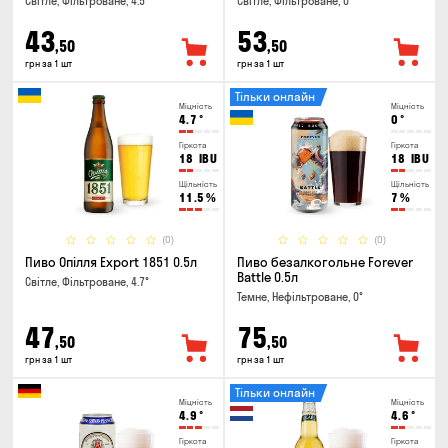
Світле, Фільтроване, 4.5°
Світле, Фільтроване, 0°
43
53
,50
,50
грн за 1 шт
грн за 1 шт
Тільки онлайн
Міцність
Міцність
4.7
°
0
°
Гіркота
Гіркота
18
IBU
18
IBU
Щільність
Щільність
11.5
%
7
%
(0)
(0)
Пиво Опілля Export 1851 0.5л
Пиво безалкогольне Forever
Battle 0.5л
Світле, Фільтроване, 4.7°
Темне, Нефільтроване, 0°
47
75
,50
,50
грн за 1 шт
грн за 1 шт
Тільки онлайн
Міцність
Міцність
4.9
°
4.6
°
Гіркота
Гіркота