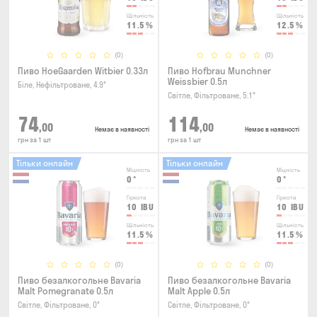
Щільність
Щільність
11.5
%
12.5
%
(0)
(0)
Пиво HoeGaarden Witbier 0.33л
Пиво Hofbrau Munchner
Weissbier 0.5л
Біле, Нефільтроване, 4.9°
Світле, Фільтроване, 5.1°
74
114
,00
,00
Немає в наявності
Немає в наявності
грн за 1 шт
грн за 1 шт
Тільки онлайн
Тільки онлайн
Міцність
Міцність
0
°
0
°
Гіркота
Гіркота
10
IBU
10
IBU
Щільність
Щільність
11.5
%
11.5
%
(0)
(0)
Пиво безалкогольне Bavaria
Пиво безалкогольне Bavaria
Malt Pomegranate 0.5л
Malt Apple 0.5л
Світле, Фільтроване, 0°
Світле, Фільтроване, 0°