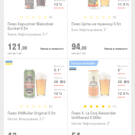
Щільність
Щільність
13
%
11.5
%
(0)
(0)
Пиво Kapuziner Weissbier
Пиво Ципа на пшениці 0.5л
Dunkel 0.5л
Біле, Нефільтроване, 5°
Темне, Нефільтроване, 5.1°
121
94
,00
,00
Немає в наявності
Немає в наявності
грн за 1 шт
грн за 1 шт
Тільки онлайн
Міцність
Міцність
5.1
°
5
°
Гіркота
Гіркота
26
IBU
20
IBU
Щільність
Щільність
12
%
12.5
%
(0)
(1)
Пиво AltMuller Original 0.5л
Пиво A. Le Coq Alexander
Unfiltered 0.568л
Світле, Фільтроване, 5.1°
Світле, Нефільтроване, 5°