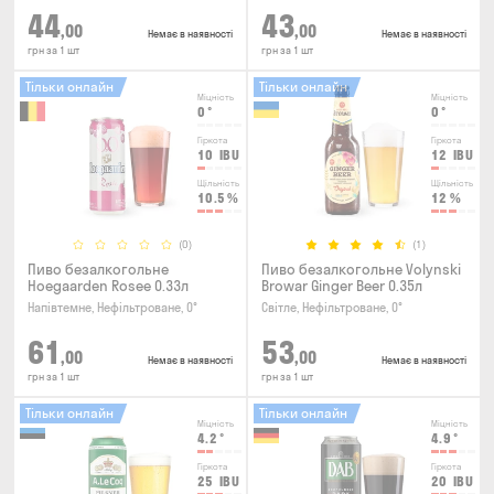
44
43
,00
,00
Немає в наявності
Немає в наявності
грн за 1 шт
грн за 1 шт
Тільки онлайн
Тільки онлайн
Міцність
Міцність
0
°
0
°
Гіркота
Гіркота
10
IBU
12
IBU
Щільність
Щільність
10.5
%
12
%
(0)
(1)
Пиво безалкогольне
Пиво безалкогольне Volynski
Hoegaarden Rosee 0.33л
Browar Ginger Beer 0.35л
Напівтемне, Нефільтроване, 0°
Світле, Нефільтроване, 0°
61
53
,00
,00
Немає в наявності
Немає в наявності
грн за 1 шт
грн за 1 шт
Тільки онлайн
Тільки онлайн
Міцність
Міцність
4.2
°
4.9
°
Гіркота
Гіркота
25
IBU
20
IBU