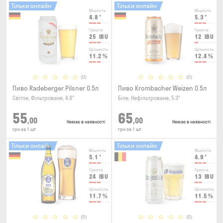
Тільки онлайн
Тільки онлайн
Міцність
Міцність
4.8
°
5.3
°
Гіркота
Гіркота
25
IBU
12
IBU
Щільність
Щільність
11.2
%
12.4
%
(0)
(0)
Пиво Radeberger Pilsner 0.5л
Пиво Krombacher Weizen 0.5л
Світле, Фільтроване, 4.8°
Біле, Нефільтроване, 5.3°
55
65
,00
,00
Немає в наявності
Немає в наявності
грн за 1 шт
грн за 1 шт
Тільки онлайн
Тільки онлайн
Міцність
Міцність
5.1
°
4.9
°
Гіркота
Гіркота
24
IBU
13
IBU
Щільність
Щільність
11.7
%
11.5
%
(0)
(0)