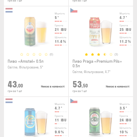
грн за 1 шт
грн за 1 шт
Міцність
Міцність
5
°
4.7
°
Гіркота
Гіркота
21
IBU
25
IBU
Щільність
Щільність
11.4
%
11.2
%
(0)
(3)
Пиво «Amstel» 0.5л
Пиво Praga «Premium Pils»
0.5л
Світле, Фільтроване, 5°
Світле, Фільтроване, 4.7°
43
53
,00
,50
Немає в наявності
Немає в наявності
грн за 1 шт
грн за 1 шт
Міцність
Міцність
4.7
°
3.5
°
Гіркота
Гіркота
11
IBU
24
IBU
Щільність
Щільність
9.6
%
10
%