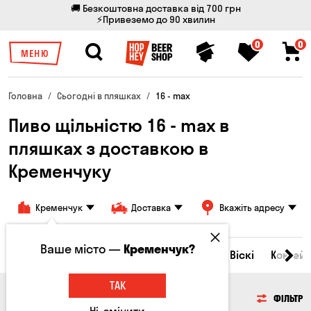
🚚 Безкоштовна доставка від 700 грн
⚡Привеземо до 90 хвилин
0
0
МЕНЮ
Головна
Сьогодні в пляшках
16 - max
Пиво щільністю 16 - max в
пляшках з доставкою в
Кременчуку
Кременчук
Доставка
Вкажіть адресу
Ваше місто —
Кременчук?
Всі товари
Пиво
Сидр
Вино
Віскі
Коктейл
ТАК
ПИВО
ФІЛЬТР