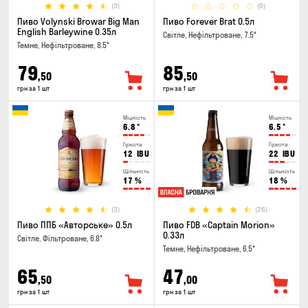
(3)
(0)
Пиво Volynski Browar Big Man
Пиво Forever Brat 0.5л
English Barleywine 0.35л
Світле, Нефільтроване, 7.5°
Темне, Нефільтроване, 8.5°
79
85
,50
,50
грн за 1 шт
грн за 1 шт
Міцність
Міцність
6.8
°
6.5
°
Гіркота
Гіркота
12
IBU
22
IBU
Щільність
Щільність
17
%
18
%
(3)
(26)
Пиво ППБ «Авторське» 0.5л
Пиво FDB «Captain Morion»
0.33л
Світле, Фільтроване, 6.8°
Темне, Нефільтроване, 6.5°
65
47
,50
,00
грн за 1 шт
грн за 1 шт