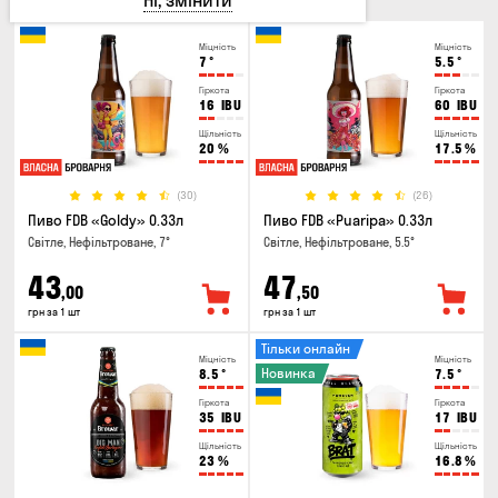
Ні, змінити
Міцність
Міцність
7
°
5.5
°
Гіркота
Гіркота
16
IBU
60
IBU
Щільність
Щільність
20
%
17.5
%
(30)
(26)
Пиво FDB «Goldy» 0.33л
Пиво FDB «Puaripa» 0.33л
Світле, Нефільтроване, 7°
Світле, Нефільтроване, 5.5°
43
47
,00
,50
грн за 1 шт
грн за 1 шт
Тільки онлайн
Міцність
Міцність
Новинка
8.5
°
7.5
°
Гіркота
Гіркота
35
IBU
17
IBU
Щільність
Щільність
23
%
16.8
%