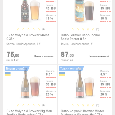
Гіркота
Гіркота
40
IBU
35
IBU
Щільність
Щільність
19
%
18
%
(0)
(0)
Пиво Volynski Browar Quest
Пиво Forever Cappuccino
0.35л
Baltic Porter 0.5л
Світле, Нефільтроване, 7.5°
Темне, Нефільтроване, 7°
75
87
,00
,00
Немає в наявності
Немає в наявності
грн за 1 шт
грн за 1 шт
Тільки онлайн
Тільки онлайн
Міцність
Міцність
8.5
°
8.5
°
Гіркота
Гіркота
35
IBU
35
IBU
Щільність
Щільність
23
%
20
%
(0)
(0)
Пиво Volynski Browar Big Man
Пиво Volynski Browar Mister
English Barleywine 0.75л
Durbecalo Vintage Ale 0.75л