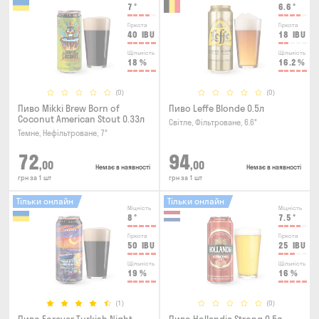
7
°
6.6
°
Гіркота
Гіркота
40
IBU
18
IBU
Щільність
Щільність
18
%
16.2
%
(0)
(0)
Пиво Mikki Brew Born of
Пиво Leffe Blonde 0.5л
Coconut American Stout 0.33л
Світле, Фільтроване, 6.6°
Темне, Нефільтроване, 7°
72
94
,00
,00
Немає в наявності
Немає в наявності
грн за 1 шт
грн за 1 шт
Тільки онлайн
Тільки онлайн
Міцність
Міцність
8
°
7.5
°
Гіркота
Гіркота
50
IBU
25
IBU
Щільність
Щільність
19
%
16
%
(1)
(0)