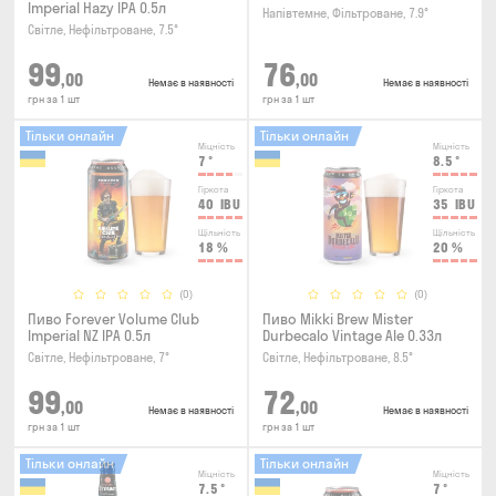
Imperial Hazy IPA 0.5л
Напівтемне, Фільтроване, 7.9°
Світле, Нефільтроване, 7.5°
99
76
,00
,00
Немає в наявності
Немає в наявності
грн за 1 шт
грн за 1 шт
Тільки онлайн
Тільки онлайн
Міцність
Міцність
7
°
8.5
°
Гіркота
Гіркота
40
IBU
35
IBU
Щільність
Щільність
18
%
20
%
(0)
(0)
Пиво Forever Volume Club
Пиво Mikki Brew Mister
Imperial NZ IPA 0.5л
Durbecalo Vintage Ale 0.33л
Світле, Нефільтроване, 7°
Світле, Нефільтроване, 8.5°
99
72
,00
,00
Немає в наявності
Немає в наявності
грн за 1 шт
грн за 1 шт
Тільки онлайн
Тільки онлайн
Міцність
Міцність
7.5
°
7
°