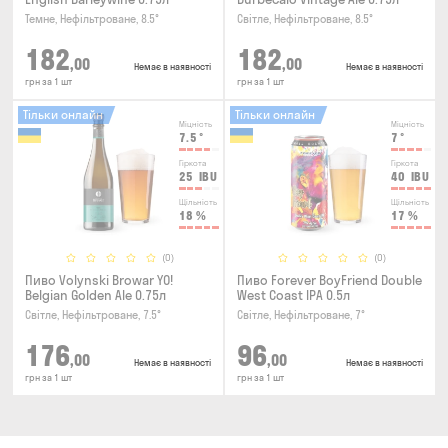
Темне, Нефільтроване, 8.5°
Світле, Нефільтроване, 8.5°
182
182
,00
,00
Немає в наявності
Немає в наявності
грн за 1 шт
грн за 1 шт
Тільки онлайн
Тільки онлайн
Міцність
Міцність
7.5
°
7
°
Гіркота
Гіркота
25
IBU
40
IBU
Щільність
Щільність
18
%
17
%
(0)
(0)
Пиво Volynski Browar YO!
Пиво Forever BoyFriend Double
Belgian Golden Ale 0.75л
West Coast IPA 0.5л
Світле, Нефільтроване, 7.5°
Світле, Нефільтроване, 7°
176
96
,00
,00
Немає в наявності
Немає в наявності
грн за 1 шт
грн за 1 шт