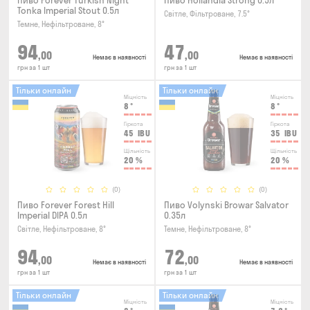
Пиво Forever Turkish Night
Пиво Hollandia Strong 0.5л
Tonka Imperial Stout 0.5л
Світле, Фільтроване, 7.5°
Темне, Нефільтроване, 8°
94
47
,00
,00
Немає в наявності
Немає в наявності
грн за 1 шт
грн за 1 шт
Тільки онлайн
Тільки онлайн
Міцність
Міцність
8
°
8
°
Гіркота
Гіркота
45
IBU
35
IBU
Щільність
Щільність
20
%
20
%
(0)
(0)
Пиво Forever Forest Hill
Пиво Volynski Browar Salvator
Imperial DIPA 0.5л
0.35л
Світле, Нефільтроване, 8°
Темне, Нефільтроване, 8°
94
72
,00
,00
Немає в наявності
Немає в наявності
грн за 1 шт
грн за 1 шт
Тільки онлайн
Тільки онлайн
Міцність
Міцність