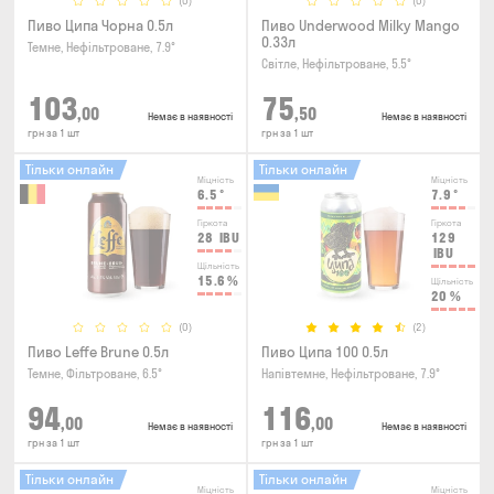
(0)
(0)
Пиво Ципа Чорна 0.5л
Пиво Underwood Milky Mango
0.33л
Темне, Нефільтроване, 7.9°
Світле, Нефільтроване, 5.5°
103
75
,00
,50
Немає в наявності
Немає в наявності
грн за 1 шт
грн за 1 шт
Тільки онлайн
Тільки онлайн
Міцність
Міцність
6.5
°
7.9
°
Гіркота
Гіркота
28
IBU
129
IBU
Щільність
15.6
%
Щільність
20
%
(0)
(2)
Пиво Leffe Brune 0.5л
Пиво Ципа 100 0.5л
Темне, Фільтроване, 6.5°
Напівтемне, Нефільтроване, 7.9°
94
116
,00
,00
Немає в наявності
Немає в наявності
грн за 1 шт
грн за 1 шт
Тільки онлайн
Тільки онлайн
Міцність
Міцність