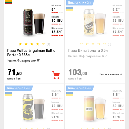
Тільки онлайн
Міцність
Міцність
6
°
6.2
°
Гіркота
Гіркота
30
IBU
27
IBU
Щільність
Щільність
18.5
%
17.5
%
(1)
(0)
Пиво Volfas Engelman Baltic
Пиво Ципа Золота 0.5л
Porter 0.568л
Світле, Нефільтроване, 6.2°
Темне, Фільтроване, 6°
71
103
,50
,00
Немає в наявності
грн за 1 шт
грн за 1 шт
Тільки онлайн
Тільки онлайн
Міцність
Міцність
7.9
°
5.5
°
Гіркота
Гіркота
72
IBU
30
IBU
Щільність
Щільність
21
%
16
%