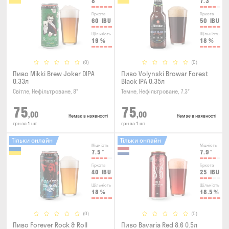
8
°
7.3
°
Гіркота
Гіркота
60
IBU
50
IBU
Щільність
Щільність
19
%
18
%
(0)
(0)
Пиво Mikki Brew Joker DIPA
Пиво Volynski Browar Forest
0.33л
Black IPA 0.35л
Світле, Нефільтроване, 8°
Темне, Нефільтроване, 7.3°
75
75
,00
,00
Немає в наявності
Немає в наявності
грн за 1 шт
грн за 1 шт
Тільки онлайн
Тільки онлайн
Міцність
Міцність
7.5
°
7.9
°
Гіркота
Гіркота
40
IBU
25
IBU
Щільність
Щільність
18
%
18.5
%
(0)
(0)
Пиво Forever Rock & Roll
Пиво Bavaria Red 8.6 0.5л