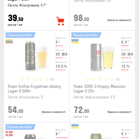
Світле, Фільтроване, 5.4°
Світле, Фільтроване, 4.7°
39
98
,50
,00
Немає в наявності
грн за 1 шт
грн за 1 шт
Тільки онлайн
Тільки онлайн
Міцність
Міцність
5
°
5.3
°
Гіркота
Гіркота
25
IBU
30
IBU
Щільність
Щільність
13.5
%
12
%
(0)
(0)
Пиво Volfas Engelman Galaxy
Пиво 2085-3 Hoppy Mexican
Lager 0.568л
Lager 0.33л
Світле, Фільтроване, 5°
Світле, Нефільтроване, 5.3°
54
72
,00
,00
Немає в наявності
Немає в наявності
грн за 1 шт
грн за 1 шт
Тільки онлайн
Міцність
Міцність
8
°
5.1
°