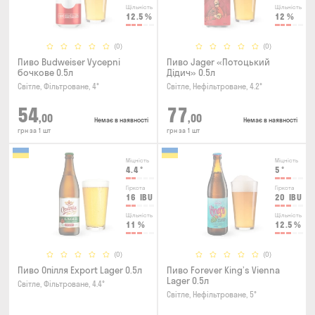
Щільність
Щільність
12.5
%
12
%
(0)
(0)
Пиво Budweiser Vycepni
Пиво Jager «Потоцький
бочкове 0.5л
Дідич» 0.5л
Світле, Фільтроване, 4°
Світле, Нефільтроване, 4.2°
54
77
,00
,00
Немає в наявності
Немає в наявності
грн за 1 шт
грн за 1 шт
Міцність
Міцність
4.4
°
5
°
Гіркота
Гіркота
16
IBU
20
IBU
Щільність
Щільність
11
%
12.5
%
(0)
(0)
Пиво Опілля Export Lager 0.5л
Пиво Forever King’s Vienna
Lager 0.5л
Світле, Фільтроване, 4.4°
Світле, Нефільтроване, 5°