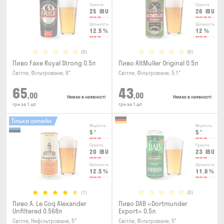
Гіркота
Гіркота
25
IBU
26
IBU
Щільність
Щільність
12.5
%
12
%
(0)
(0)
Пиво Faxe Royal Strong 0.5л
Пиво AltMuller Original 0.5л
Світле, Фільтроване, 8°
Світле, Фільтроване, 5.1°
65
43
,00
,00
Немає в наявності
Немає в наявності
грн за 1 шт
грн за 1 шт
Тільки онлайн
Міцність
Міцність
5
°
5
°
Гіркота
Гіркота
20
IBU
23
IBU
Щільність
Щільність
12.5
%
11.8
%
(1)
(0)
Пиво A. Le Coq Alexander
Пиво DAB «Dortmunder
Unfiltered 0.568л
Export» 0.5л
Світле, Нефільтроване, 5°
Світле, Фільтроване, 5°