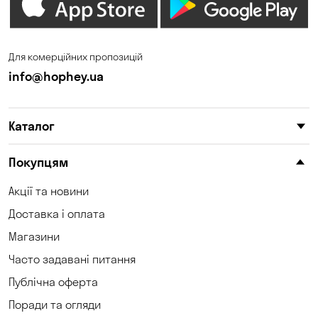
Дніпро
Зазим’є
Запоріжжя
Калинівка
Для комерційних пропозицій
Кам'янське
Кам'яні Потоки
info@hophey.ua
Карнаухівка
Катеринівка
Каталог
Келеберда
Київ
Клинці
Княжичі
Покупцям
Корсунці
Котівка
Акції та новини
Доставка і оплата
Коцюбинське
Кошари
Магазини
Красносілка
Кривий Ріг
Часто задавані питання
Кривуші
Кропивницький
Публічна оферта
Поради та огляди
Крюківщина
Куліші