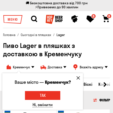
🚚 Безкоштовна доставка від 700 грн
⚡Привеземо до 90 хвилин
0
0
МЕНЮ
Головна
Сьогодні в пляшках
Lager
Пиво Lager в пляшках з
доставкою в Кременчуку
Кременчук
Доставка
Вкажіть адресу
Ваше місто —
Кременчук?
Всі товари
Пиво
Сидр
Вино
Віскі
Коктейл
ТАК
ПИВО
ФІЛЬТР
Ні, змінити