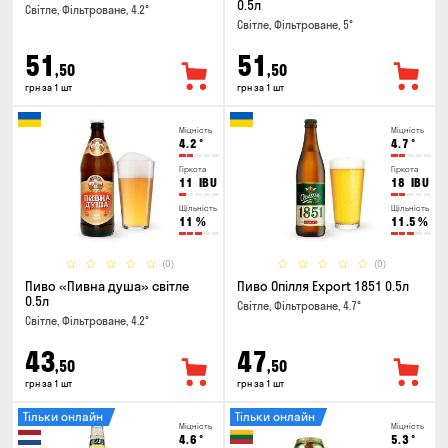
0.5л
Світле, Фільтроване, 4.2°
Світле, Фільтроване, 5°
51
51
,50
,50
грн за 1 шт
грн за 1 шт
Міцність
Міцність
4.2
°
4.7
°
Гіркота
Гіркота
11
IBU
18
IBU
Щільність
Щільність
11
%
11.5
%
(0)
(0)
Пиво «Пивна душа» світле
Пиво Опілля Export 1851 0.5л
0.5л
Світле, Фільтроване, 4.7°
Світле, Фільтроване, 4.2°
43
47
,50
,50
грн за 1 шт
грн за 1 шт
Тільки онлайн
Тільки онлайн
Міцність
Міцність
4.6
°
5.3
°