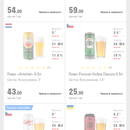
54
59
,00
,00
Немає в наявності
Немає в наявності
грн за 1 шт
грн за 1 шт
Міцність
Міцність
5
°
3.5
°
Гіркота
Гіркота
21
IBU
24
IBU
Щільність
Щільність
11.4
%
10
%
(0)
(0)
Пиво «Amstel» 0.5л
Пиво Pivovar Holba Classic 0.5л
Світле, Фільтроване, 5°
Світле, Фільтроване, 3.5°
43
25
,00
,90
Немає в наявності
Немає в наявності
грн за 1 шт
грн за 1 шт
Тільки онлайн
Міцність
Міцність
4
°
4.2
°
Гіркота
Гіркота
25
IBU
20
IBU