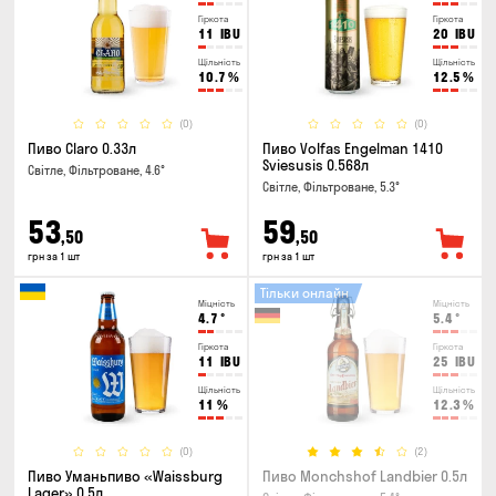
Гіркота
Гіркота
11
IBU
20
IBU
Щільність
Щільність
10.7
%
12.5
%
(0)
(0)
Пиво Claro 0.33л
Пиво Volfas Engelman 1410
Sviesusis 0.568л
Світле, Фільтроване, 4.6°
Світле, Фільтроване, 5.3°
53
59
,50
,50
грн за 1 шт
грн за 1 шт
Тільки онлайн
Міцність
Міцність
4.7
°
5.4
°
Гіркота
Гіркота
11
IBU
25
IBU
Щільність
Щільність
11
%
12.3
%
(0)
(2)
Пиво Уманьпиво «Waissburg
Пиво Monchshof Landbier 0.5л
Lager» 0.5л