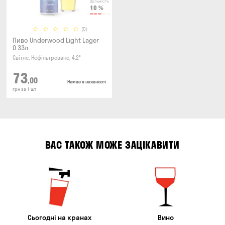
Щільність
10
%
(0)
Пиво Underwood Light Lager
0.33л
Світле, Нефільтроване, 4.2°
73
,00
Немає в наявності
грн за 1 шт
ВАС ТАКОЖ МОЖЕ ЗАЦІКАВИТИ
Сьогодні на кранах
Вино