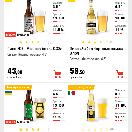
Міцність
Міцність
4.5
°
4.5
°
Гіркота
Гіркота
13
IBU
10
IBU
Щільність
Щільність
11.5
%
11
%
(2)
(1)
Пиво FDB «Mexican beer» 0.33л
Пиво «Чайка Чорноморська»
0.45л
Світле, Нефільтроване, 4.5°
Світле, Фільтроване, 4.5°
43
59
,00
,50
грн за 1 шт
грн за 1 шт
Топ продажів
Топ продажів
Міцність
Міцність
4.5
°
4.2
°
Гіркота
Гіркота
13
IBU
19
IBU
Щільність
Щільність
11
%
11.3
%
(2)
(0)