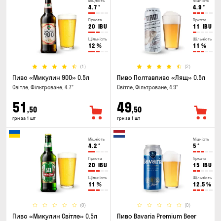
Міцність
Міцність
4.7
°
4.9
°
Гіркота
Гіркота
20
IBU
11
IBU
Щільність
Щільність
12
%
11
%
(1)
(2)
Пиво «Микулин 900» 0.5л
Пиво Полтавпиво «Лящ» 0.5л
Світле, Фільтроване, 4.7°
Світле, Фільтроване, 4.9°
51
49
,50
,50
грн за 1 шт
грн за 1 шт
Міцність
Міцність
4.2
°
5
°
Гіркота
Гіркота
20
IBU
15
IBU
Щільність
Щільність
11
%
12.5
%
(0)
(0)
Пиво «Микулин Світле» 0.5л
Пиво Bavaria Premium Beer