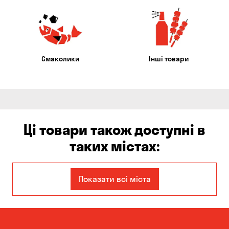
Смаколики
Інші товари
Ці товари також доступні в
таких містах:
Єлизаветівка
Ірпінь
Показати всі міста
Авангард
Бабурка
Балабине
Бережинка