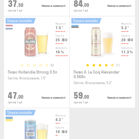
37
84
,50
,00
Немає в наявності
Немає в наявності
грн за 1 шт
грн за 1 шт
Тільки онлайн
Тільки онлайн
Міцність
Міцність
7.5
°
5.2
°
Гіркота
Гіркота
25
IBU
20
IBU
Щільність
Щільність
16
%
11.3
%
(0)
(1)
Пиво Hollandia Strong 0.5л
Пиво A. Le Coq Alexander
0.568л
Світле, Фільтроване, 7.5°
Світле, Фільтроване, 5.2°
47
59
,00
,00
Немає в наявності
Немає в наявності
грн за 1 шт
грн за 1 шт
Тільки онлайн
Міцність
4.2
°
Гіркота
10
IBU