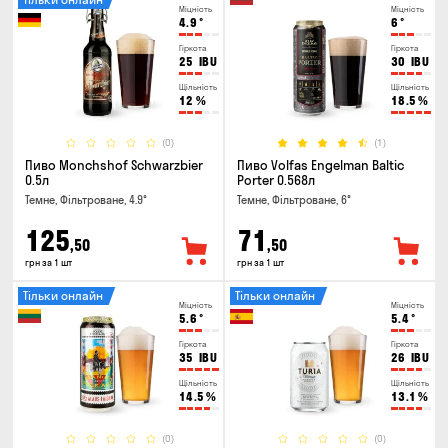
Міцність
Міцність
4.9
°
6
°
Гіркота
Гіркота
25
IBU
30
IBU
Щільність
Щільність
12
%
18.5
%
(0)
(1)
Пиво Monchshof Schwarzbier
Пиво Volfas Engelman Baltic
0.5л
Porter 0.568л
Темне, Фільтроване, 4.9°
Темне, Фільтроване, 6°
125
71
,50
,50
грн за 1 шт
грн за 1 шт
Тільки онлайн
Тільки онлайн
Міцність
Міцність
5.6
°
5.4
°
Гіркота
Гіркота
35
IBU
26
IBU
Щільність
Щільність
14.5
%
13.1
%
(0)
(0)