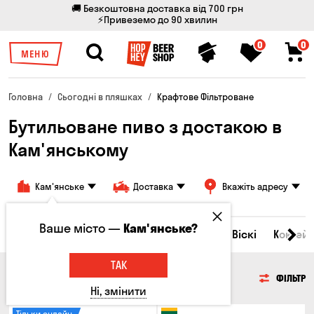
🚚 Безкоштовна доставка від 700 грн
⚡Привеземо до 90 хвилин
0
0
МЕНЮ
Головна
Сьогодні в пляшках
Крафтове Фільтроване
Бутильоване пиво з достакою в
Кам'янському
Кам'янське
Доставка
Вкажіть адресу
Ваше місто —
Кам'янське?
Всі товари
Пиво
Сидр
Вино
Віскі
Коктейл
ТАК
ПИВО
ФІЛЬТР
Ні, змінити
Тільки онлайн