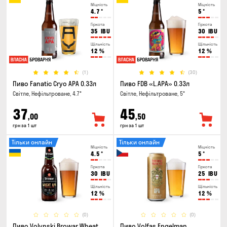
Міцність
Міцність
4.7
°
5
°
Гіркота
Гіркота
35
IBU
30
IBU
Щільність
Щільність
12
%
12
%
(1)
(30)
Пиво Fanatic Cryo APA 0.33л
Пиво FDB «L.APA» 0.33л
Світле, Нефільтроване, 4.7°
Світле, Нефільтроване, 5°
37
45
,00
,50
грн за 1 шт
грн за 1 шт
Тільки онлайн
Тільки онлайн
Міцність
Міцність
4.5
°
5
°
Гіркота
Гіркота
30
IBU
25
IBU
Щільність
Щільність
12
%
12
%
(0)
(0)
Пиво Volynski Browar Wheat
Пиво Volfas Engelman