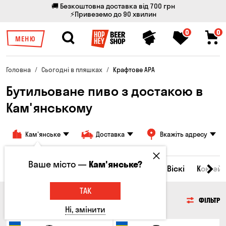
🚚 Безкоштовна доставка від 700 грн
⚡Привеземо до 90 хвилин
0
0
МЕНЮ
Головна
Сьогодні в пляшках
Крафтове APA
Бутильоване пиво з достакою в
Кам'янському
Кам'янське
Доставка
Вкажіть адресу
Ваше місто —
Кам'янське?
Всі товари
Пиво
Сидр
Вино
Віскі
Коктейл
ТАК
ПИВО
ФІЛЬТР
Ні, змінити