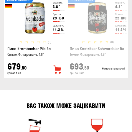
Міцність
Міцність
4.8
°
4.8
°
Гіркота
Гіркота
23
IBU
22
IBU
Щільність
Щільність
11.2
%
11.4
%
(0)
(0)
Пиво Krombacher Pils 5л
Пиво Kostritzer Schwarzbier 5л
Світле, Фільтроване, 4.8°
Темне, Фільтроване, 4.8°
679
693
,50
,50
Немає в наявності
грн за 1 шт
грн за 1 шт
ВАС ТАКОЖ МОЖЕ ЗАЦІКАВИТИ