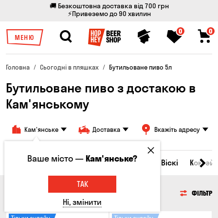
🚚 Безкоштовна доставка від 700 грн
⚡Привеземо до 90 хвилин
0
0
МЕНЮ
Головна
Сьогодні в пляшках
Бутильоване пиво 5л
Бутильоване пиво з достакою в
Кам'янському
Кам'янське
Доставка
Вкажіть адресу
Ваше місто —
Кам'янське?
Всі товари
Пиво
Сидр
Вино
Віскі
Коктейл
ТАК
ПИВО
ФІЛЬТР
Ні, змінити
Тільки онлайн
Тільки онлайн