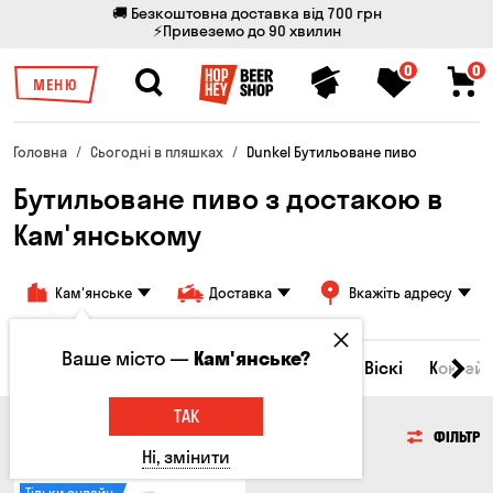
🚚 Безкоштовна доставка від 700 грн
⚡Привеземо до 90 хвилин
0
0
МЕНЮ
Головна
Сьогодні в пляшках
Dunkel Бутильоване пиво
Бутильоване пиво з достакою в
Кам'янському
Кам'янське
Доставка
Вкажіть адресу
Ваше місто —
Кам'янське?
Всі товари
Пиво
Сидр
Вино
Віскі
Коктейл
ТАК
ПИВО
ФІЛЬТР
Ні, змінити
Тільки онлайн