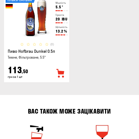
Міцність
5.5
°
Гіркота
20
IBU
Щільність
13.2
%
(0)
Пиво Hofbrau Dunkel 0.5л
Темне, Фільтроване, 5.5°
113
,50
грн за 1 шт
ВАС ТАКОЖ МОЖЕ ЗАЦІКАВИТИ