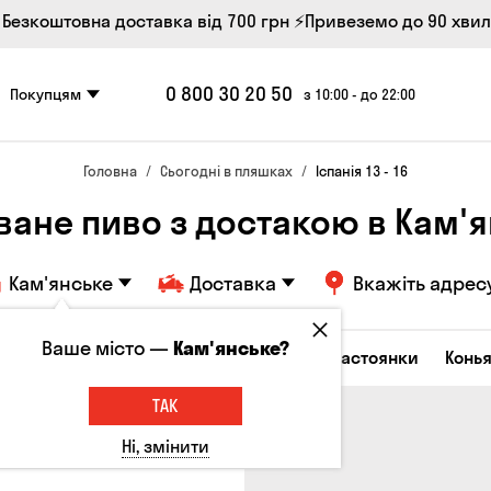
 Безкоштовна доставка від 700 грн
⚡Привеземо до 90 хви
0 800 30 20 50
Покупцям
з 10:00 - до 22:00
Головна
Сьогодні в пляшках
Іспанія 13 - 16
ване пиво з достакою в Кам'
Кам'янське
Доставка
Вкажіть адрес
Ваше місто —
Кам'янське?
октейлі
Горілка
Соджу
Лікери та настоянки
Конья
ТАК
Ні, змінити