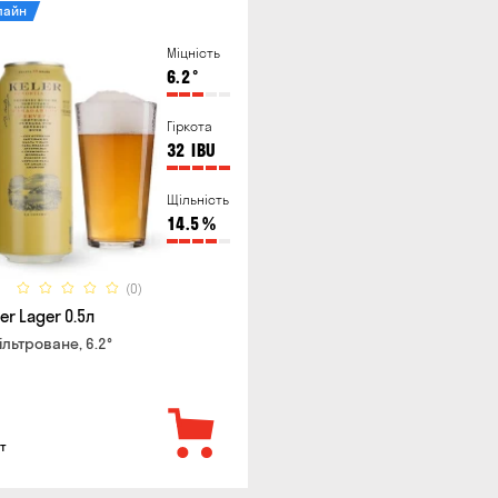
лайн
Міцність
6.2
°
Гіркота
32
IBU
Щільність
14.5
%
(0)
er Lager 0.5л
ільтроване, 6.2°
т