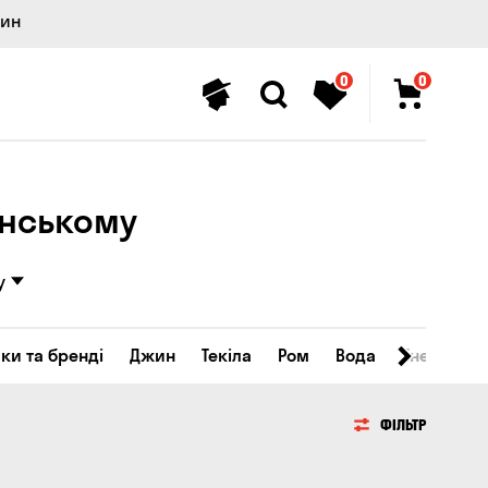
лин
0
0
янському
у
ки та бренді
Джин
Текіла
Ром
Вода
Енергетичн
ФІЛЬТР