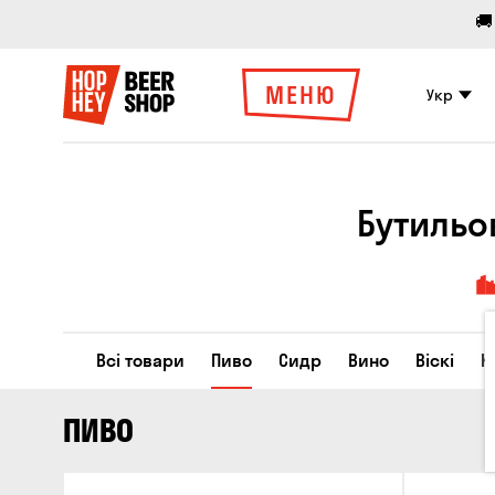
🚚
МЕНЮ
Укр
Бутильо
Всі товари
Пиво
Сидр
Вино
Віскі
К
ПИВО