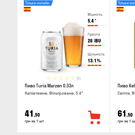
Тільки онлайн
Тільки он
Міцність
5.4
°
Гіркота
26
IBU
Щільність
13.1
%
(0)
Пиво Turia Marzen 0.33л
Пиво Kel
Напівтемне, Фільтроване, 5.4°
Світле, Ф
41
61
,50
,50
грн за 1 шт
грн за 1 ш