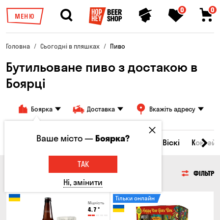
0
0
МЕНЮ
Головна
Сьогодні в пляшках
Пиво
Бутильоване пиво з достакою в
Боярці
Боярка
Доставка
Вкажіть адресу
Ваше місто —
Боярка?
Всі товари
Пиво
Сидр
Вино
Віскі
Коктейл
ТАК
ПИВО
ФІЛЬТР
Ні, змінити
Тільки онлайн
Міцність
4.7
°