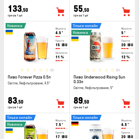
133
55
,50
,50
грн за 1 шт
грн за 1 шт
Новинка
Тільки онлайн
Міцність
Міцність
Новинка
4.5
°
5
°
Гіркота
Гіркота
15
IBU
20
IBU
Щільність
Щільність
11
%
12
%
(0)
(0)
Пиво Forever Pizza 0.5л
Пиво Underwood Rising Sun
0.33л
Світле, Нефільтроване, 4.5°
Світле, Нефільтроване, 5°
83
89
,50
,50
грн за 1 шт
грн за 1 шт
Тільки онлайн
Тільки онлайн
Міцність
Міцність
Новинка
7.5
°
4.5
°
Гіркота
Гіркота
17
IBU
20
IBU