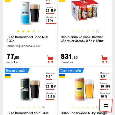
4.4
°
Гіркота
27
IBU
Щільність
16
%
(1)
(0)
Пиво Underwood Coco Milk
Набір пива Volynski Browar
0.33л
«Forever 4rest» 0.5л х 12шт
Темне, Нефільтроване, 4.4°
77
831
,00
,50
грн за 1 шт
грн за 1 шт
Тільки онлайн
Тільки онлайн
Міцність
Міцність
5.6
°
5.5
°
Гіркота
Гіркота
27
IBU
30
IBU
Щільність
Щільність
15.6
%
16
%
(0)
(0)
Пиво Underwood Noir 0.33л
Пиво Underwood Milky Mango