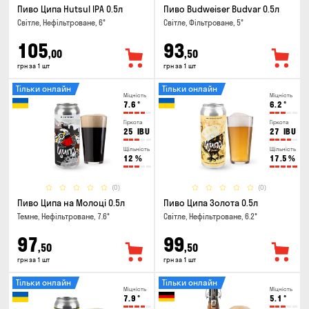
Пиво Ципа Hutsul IPA 0.5л
Пиво Budweiser Budvar 0.5л
Світле, Нефільтроване, 6°
Світле, Фільтроване, 5°
105
93
,00
,50
грн за 1 шт
грн за 1 шт
Тільки онлайн
Тільки онлайн
Міцність
Міцність
7.6
°
6.2
°
Гіркота
Гіркота
25
IBU
27
IBU
Щільність
Щільність
12
%
17.5
%
(0)
(0)
Пиво Ципа на Молоці 0.5л
Пиво Ципа Золота 0.5л
Темне, Нефільтроване, 7.6°
Світле, Нефільтроване, 6.2°
97
99
,50
,50
грн за 1 шт
грн за 1 шт
Тільки онлайн
Тільки онлайн
Міцність
Міцність
7.9
°
5.1
°