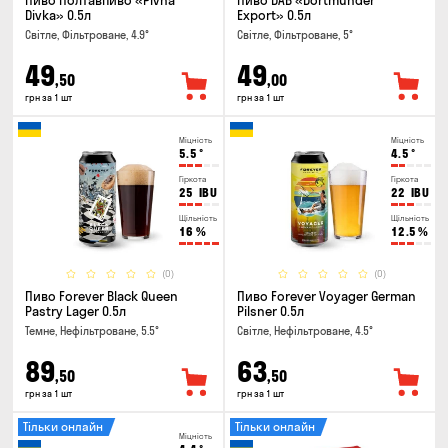
Пиво Полтавпиво «Pivna
Пиво DAB «Dortmunder
Divka» 0.5л
Export» 0.5л
Світле, Фільтроване, 4.9°
Світле, Фільтроване, 5°
49
49
,50
,00
грн за 1 шт
грн за 1 шт
Міцність
Міцність
5.5
°
4.5
°
Гіркота
Гіркота
25
IBU
22
IBU
Щільність
Щільність
16
%
12.5
%
(0)
(0)
Пиво Forever Black Queen
Пиво Forever Voyager German
Pastry Lager 0.5л
Pilsner 0.5л
Темне, Нефільтроване, 5.5°
Світле, Нефільтроване, 4.5°
89
63
,50
,50
грн за 1 шт
грн за 1 шт
Тільки онлайн
Тільки онлайн
Міцність