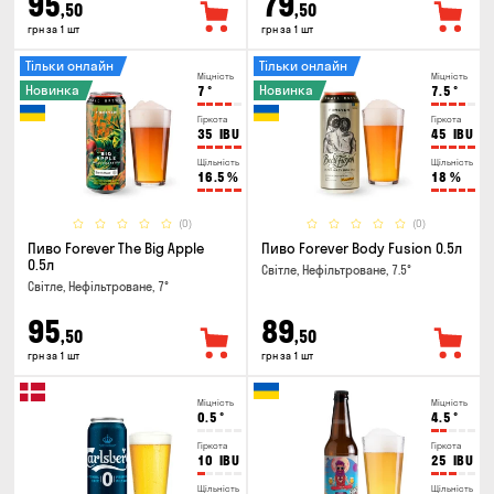
95
79
,50
,50
грн за 1 шт
грн за 1 шт
Тільки онлайн
Тільки онлайн
Міцність
Міцність
Новинка
Новинка
7
°
7.5
°
Гіркота
Гіркота
35
IBU
45
IBU
Щільність
Щільність
16.5
%
18
%
(0)
(0)
Пиво Forever The Big Apple
Пиво Forever Body Fusion 0.5л
0.5л
Світле, Нефільтроване, 7.5°
Світле, Нефільтроване, 7°
95
89
,50
,50
грн за 1 шт
грн за 1 шт
Міцність
Міцність
0.5
°
4.5
°
Гіркота
Гіркота
10
IBU
25
IBU
Щільність
Щільність