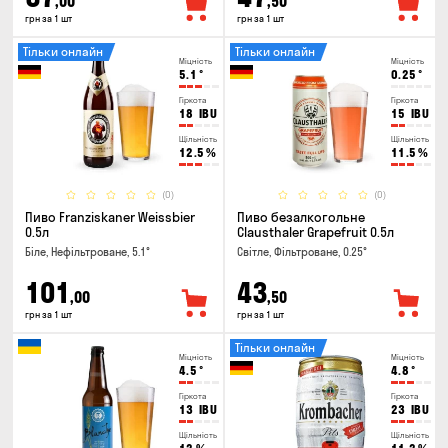
,00
,50
грн за 1 шт
грн за 1 шт
Тільки онлайн
Тільки онлайн
Міцність
Міцність
5.1
°
0.25
°
Гіркота
Гіркота
18
IBU
15
IBU
Щільність
Щільність
12.5
%
11.5
%
(0)
(0)
Пиво Franziskaner Weissbier
Пиво безалкогольне
0.5л
Clausthaler Grapefruit 0.5л
Біле, Нефільтроване, 5.1°
Світле, Фільтроване, 0.25°
101
43
,00
,50
грн за 1 шт
грн за 1 шт
Тільки онлайн
Міцність
Міцність
4.5
°
4.8
°
Гіркота
Гіркота
13
IBU
23
IBU
Щільність
Щільність