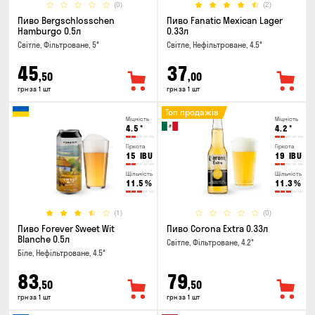
(0)
(2)
Пиво Bergschlosschen
Пиво Fanatic Mexican Lager
Hamburgo 0.5л
0.33л
Світле, Фільтроване, 5°
Світле, Нефільтроване, 4.5°
45
37
,50
,00
грн за 1 шт
грн за 1 шт
Топ продажів
Міцність
Міцність
4.5
°
4.2
°
Гіркота
Гіркота
15
IBU
19
IBU
Щільність
Щільність
11.5
%
11.3
%
(1)
(0)
Пиво Forever Sweet Wit
Пиво Corona Extra 0.33л
Blanche 0.5л
Світле, Фільтроване, 4.2°
Біле, Нефільтроване, 4.5°
83
79
,50
,50
грн за 1 шт
грн за 1 шт