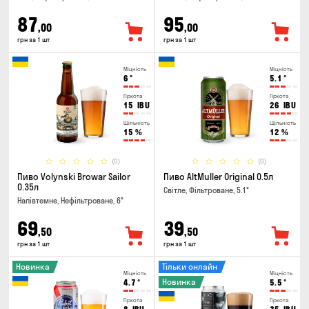
87
95
,00
,00
грн за 1 шт
грн за 1 шт
Міцність
Міцність
6
°
5.1
°
Гіркота
Гіркота
15
IBU
26
IBU
Щільність
Щільність
15
%
12
%
(0)
(0)
Пиво Volynski Browar Sailor
Пиво AltMuller Original 0.5л
0.35л
Світле, Фільтроване, 5.1°
Напівтемне, Нефільтроване, 6°
69
39
,50
,50
грн за 1 шт
грн за 1 шт
Новинка
Тільки онлайн
Міцність
Міцність
Новинка
4.7
°
5.5
°
Гіркота
Гіркота