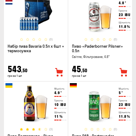
4.8
°
Гіркота
23
IBU
Щільність
11.8
%
(0)
(0)
Набір пива Bavaria 0.5л х 6шт +
Пиво «Paderborner Pilsner»
термосумка
0.5л
Світле, Фільтроване, 4.8°
543
45
,50
,50
грн за 1 шт
грн за 1 шт
Міцність
Міцність
4.9
°
5
°
Гіркота
Гіркота
10
IBU
23
IBU
Щільність
Щільність
11
%
11.8
%
(3)
(0)