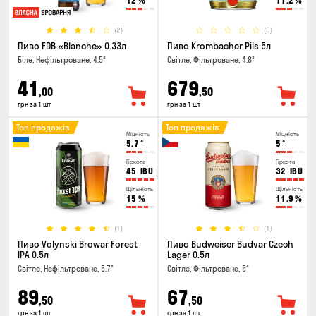
12
%
11.2
%
(2)
(0)
Пиво FDB «Blanche» 0.33л
Пиво Krombacher Pils 5л
Біле, Нефільтроване, 4.5°
Світле, Фільтроване, 4.8°
41
679
,00
,50
грн за 1 шт
грн за 1 шт
Топ продажів
Топ продажів
Міцність
Міцність
5.7
°
5
°
Гіркота
Гіркота
45
IBU
32
IBU
Щільність
Щільність
15
%
11.9
%
(1)
(1)
Пиво Volynski Browar Forest
Пиво Budweiser Budvar Czech
IPA 0.5л
Lager 0.5л
Світле, Нефільтроване, 5.7°
Світле, Фільтроване, 5°
89
67
,50
,50
грн за 1 шт
грн за 1 шт