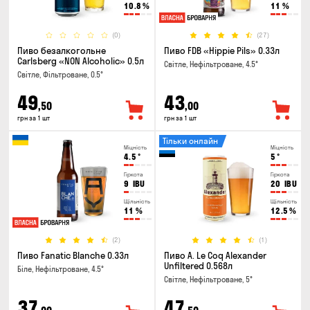
10.8
%
11
%
(0)
(27)
Пиво безалкогольне
Пиво FDB «Hippie Pils» 0.33л
Carlsberg «NON Alcoholic» 0.5л
Світле, Нефільтроване, 4.5°
Світле, Фільтроване, 0.5°
49
43
,50
,00
грн за 1 шт
грн за 1 шт
Тільки онлайн
Міцність
Міцність
4.5
°
5
°
Гіркота
Гіркота
9
IBU
20
IBU
Щільність
Щільність
11
%
12.5
%
(2)
(1)
Пиво Fanatic Blanche 0.33л
Пиво A. Le Coq Alexander
Unfiltered 0.568л
Біле, Нефільтроване, 4.5°
Світле, Нефільтроване, 5°
37
47