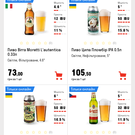
Міцність
Міцність
4.6
°
5
°
Гіркота
Гіркота
12
IBU
50
IBU
Щільність
Щільність
11
%
15.6
%
(0)
(0)
Пиво Birra Moretti L'autentica
Пиво Ципа Пломбір IPA 0.5л
0.33л
Світле, Нефільтроване, 5°
Світле, Фільтроване, 4.6°
73
105
,00
,50
грн за 1 шт
грн за 1 шт
Тільки онлайн
Тільки онлайн
Міцність
Міцність
6
°
5
°
Гіркота
Гіркота
50
IBU
32
IBU
Щільність
Щільність
14.5
%
11.9
%
(0)
(0)