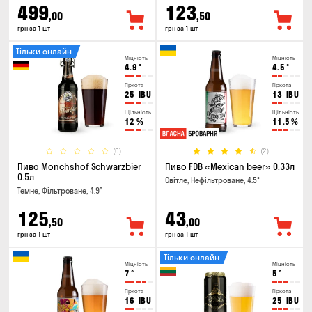
499
123
,00
,50
грн за 1 шт
грн за 1 шт
Тільки онлайн
Міцність
Міцність
4.9
°
4.5
°
Гіркота
Гіркота
25
IBU
13
IBU
Щільність
Щільність
12
%
11.5
%
(0)
(2)
Пиво Monchshof Schwarzbier
Пиво FDB «Mexican beer» 0.33л
0.5л
Світле, Нефільтроване, 4.5°
Темне, Фільтроване, 4.9°
125
43
,50
,00
грн за 1 шт
грн за 1 шт
Тільки онлайн
Міцність
Міцність
7
°
5
°
Гіркота
Гіркота
16
IBU
25
IBU