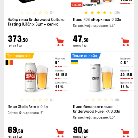
(0)
(28)
Набір пива Underwood Culture
Пиво FDB «Hopkins» 0.33л
Tasting 0.33л x 3шт + келих
Світле, Нефільтроване, 5.5°
373
47
,50
,50
грн за 1 шт
грн за 1 шт
Топ продажів
Тільки онлайн
Міцність
Міцність
5
°
0.5
°
Гіркота
Гіркота
18
IBU
40
IBU
Щільність
Щільність
11
%
11
%
(0)
(0)
Пиво Stella Artois 0.5л
Пиво безалкогольне
Underwood Pure IPA 0.33л
Світле, Фільтроване, 5°
Світле, Нефільтроване, 0.5°
69
90
,50
,00
грн за 1 шт
грн за 1 шт