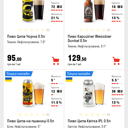
Гіркота
Гіркота
72
IBU
14
IBU
Щільність
Щільність
21
%
13
%
(0)
(0)
Пиво Ципа Чорна 0.5л
Пиво Kapuziner Weissbier
Dunkel 0.5л
Темне, Нефільтроване, 7.9°
Темне, Нефільтроване, 5.1°
95
129
,00
,50
грн за 1 шт
грн за 1 шт
Тільки онлайн
Тільки онлайн
Міцність
Міцність
5
°
5.5
°
Гіркота
Гіркота
12
IBU
36
IBU
Щільність
Щільність
11.5
%
13
%
(0)
(0)
Пиво Ципа на пшениці 0.5л
Пиво Ципа Квітка IPL 0.5л
Біле, Нефільтроване, 5°
Світле, Нефільтроване, 5.5°