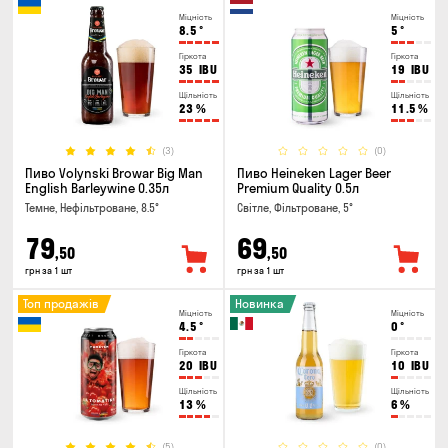
Міцність
Міцність
8.5
°
5
°
Гіркота
Гіркота
35
IBU
19
IBU
Щільність
Щільність
23
%
11.5
%
(3)
(0)
Пиво Volynski Browar Big Man
Пиво Heineken Lager Beer
English Barleywine 0.35л
Premium Quality 0.5л
Темне, Нефільтроване, 8.5°
Світле, Фільтроване, 5°
79
69
,50
,50
грн за 1 шт
грн за 1 шт
Топ продажів
Новинка
Міцність
Міцність
4.5
°
0
°
Гіркота
Гіркота
20
IBU
10
IBU
Щільність
Щільність
13
%
6
%
(5)
(0)