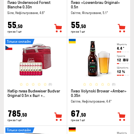
Пиво Underwood Forest
Пиво «Lowenbrau Original»
Blanche 0.33л
0.5л
Біле, Нефільтроване, 4.6°
Світле, Фільтроване, 5.1°
55
55
,50
,50
грн за 1 шт
грн за 1 шт
Тільки онлайн
Міцність
4.4
°
Гіркота
12
IBU
Щільність
12
%
(0)
(0)
Набір пива Budweiser Budvar
Пиво Volynski Browar «Amber»
Original 0.5л х 8шт +
0.35л
термосумка
Світле, Нефільтроване, 4.4°
785
67
,50
,50
грн за 1 шт
грн за 1 шт
Тільки онлайн
Міцність