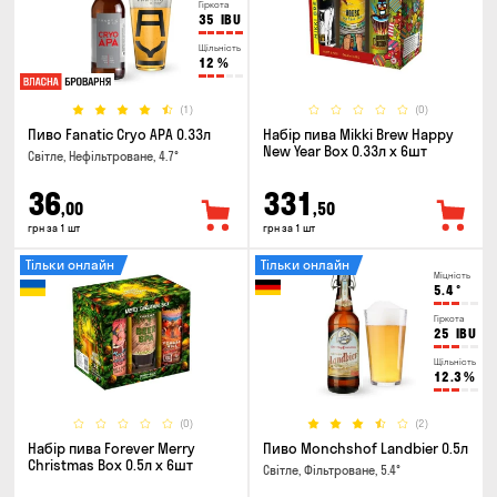
Гіркота
35
IBU
Щільність
12
%
(1)
(0)
Пиво Fanatic Cryo APA 0.33л
Набір пива Mikki Brew Happy
New Year Box 0.33л x 6шт
Світле, Нефільтроване, 4.7°
36
331
,00
,50
грн за 1 шт
грн за 1 шт
Тільки онлайн
Тільки онлайн
Міцність
5.4
°
Гіркота
25
IBU
Щільність
12.3
%
(0)
(2)
Набір пива Forever Merry
Пиво Monchshof Landbier 0.5л
Christmas Box 0.5л x 6шт
Світле, Фільтроване, 5.4°