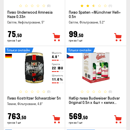
(0)
(1)
Пиво Underwood Amnesia
Пиво Spaten «Münchner Hell»
Haze 0.33л
0.5л
Світле, Нефільтроване, 5°
Світле, Фільтроване, 5.2°
75
99
,50
,50
грн за 1 шт
грн за 1 шт
Тільки онлайн
Тільки онлайн
Міцність
4.8
°
Гіркота
22
IBU
Щільність
11.4
%
(0)
(0)
Пиво Kostritzer Schwarzbier 5л
Набір пива Budweiser Budvar
Original 0.5л х 4шт + келих
Темне, Фільтроване, 4.8°
0.33л
763
569
,50
,50
грн за 1 шт
грн за 1 шт