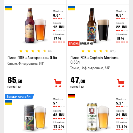
Міцність
Міцність
6.8
°
6.5
°
Гіркота
Гіркота
12
IBU
22
IBU
Щільність
Щільність
17
%
18
%
(3)
(26)
Пиво ППБ «Авторське» 0.5л
Пиво FDB «Captain Morion»
0.33л
Світле, Фільтроване, 6.8°
Темне, Нефільтроване, 6.5°
65
47
,50
,00
грн за 1 шт
грн за 1 шт
Тільки онлайн
Міцність
Міцність
5
°
5.2
°
Гіркота
Гіркота
42
IBU
21
IBU
Щільність
Щільність
13.5
%
11.7
%