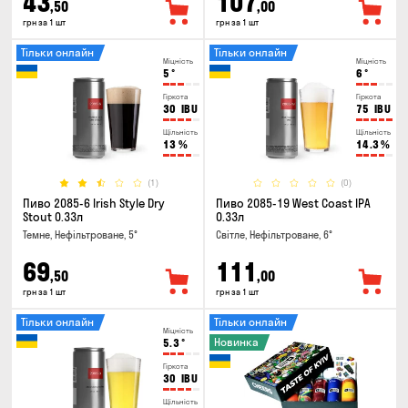
43
107
,50
,00
грн за 1 шт
грн за 1 шт
Тільки онлайн
Тільки онлайн
Міцність
Міцність
5
°
6
°
Гіркота
Гіркота
30
IBU
75
IBU
Щільність
Щільність
13
%
14.3
%
(1)
(0)
Пиво 2085-6 Irish Style Dry
Пиво 2085-19 West Coast IPA
Stout 0.33л
0.33л
Темне, Нефільтроване, 5°
Світле, Нефільтроване, 6°
69
111
,50
,00
грн за 1 шт
грн за 1 шт
Тільки онлайн
Тільки онлайн
Міцність
Новинка
5.3
°
Гіркота
30
IBU
Щільність