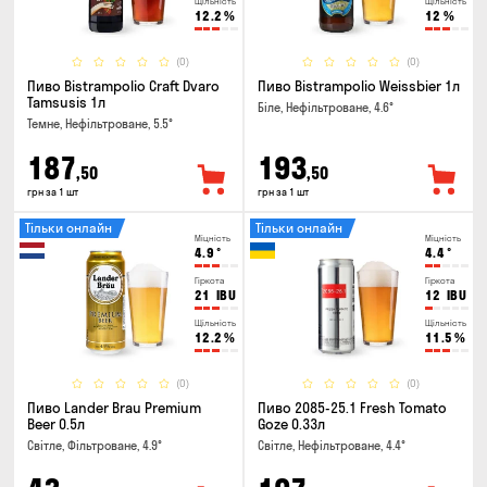
Щільність
Щільність
12.2
%
12
%
(0)
(0)
Пиво Bistrampolio Craft Dvaro
Пиво Bistrampolio Weissbier 1л
Tamsusis 1л
Біле, Нефільтроване, 4.6°
Темне, Нефільтроване, 5.5°
187
193
,50
,50
грн за 1 шт
грн за 1 шт
Тільки онлайн
Тільки онлайн
Міцність
Міцність
4.9
°
4.4
°
Гіркота
Гіркота
21
IBU
12
IBU
Щільність
Щільність
12.2
%
11.5
%
(0)
(0)
Пиво Lander Brau Premium
Пиво 2085-25.1 Fresh Tomato
Beer 0.5л
Goze 0.33л
Світле, Фільтроване, 4.9°
Світле, Нефільтроване, 4.4°