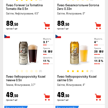
Пиво Forever La Tomatina
Пиво безалкогольне Corona
Tomato Ale 0.5л
Zero 0.33л
Світле, Нефільтроване, 4.5°
Світле, Фільтроване, 0°
89
89
,50
,50
грн за 1 шт
грн за 1 шт
Міцність
Міцність
3.7
°
4
°
Гіркота
Гіркота
14
IBU
20
IBU
Щільність
Щільність
11
%
11.5
%
(0)
(1)
Пиво Velkopopovicky Kozel
Пиво Velkopopovicky Kozel
темне 0.5л
світле 0.5л
Темне, Фільтроване, 3.7°
Світле, Фільтроване, 4°
49
49
,50
,50
грн за 1 шт
грн за 1 шт
Тільки онлайн
Тільки онлайн