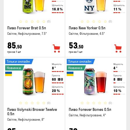
Щільність
Щільність
16.8
%
11
%
(0)
(0)
Пиво Forever Brat 0.5л
Пиво New Yorker 0.5л
Світле, Нефільтроване, 7.5°
Світле, Фільтроване, 4.5°
85
53
,50
,50
грн за 1 шт
грн за 1 шт
Тільки онлайн
Тільки онлайн
Міцність
Міцність
Новинка
Новинка
8
°
4
°
Гіркота
Гіркота
60
IBU
8
IBU
Щільність
Щільність
20
%
10
%
(0)
(0)
Пиво Volynski Browar Twelve
Пиво Forever Bones 0.5л
0.5л
Світле, Нефільтроване, 4°
Світле, Нефільтроване, 8°