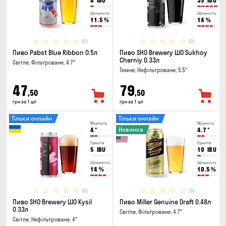
8
IBU
35
IBU
Щільність
Щільність
11.5
%
14
%
(0)
(0)
Пиво Pabst Blue Ribbon 0.5л
Пиво SHO Brewery ШО Sukhoy
Cherniy 0.33л
Світле, Фільтроване, 4.7°
Темне, Нефільтроване, 5.5°
47
79
,50
,50
грн за 1 шт
грн за 1 шт
Тільки онлайн
Тільки онлайн
Міцність
Міцність
Новинка
4
°
4.7
°
Гіркота
Гіркота
5
IBU
10
IBU
Щільність
Щільність
14
%
10.5
%
(0)
(0)
Пиво SHO Brewery ШО Kysil
Пиво Miller Genuine Draft 0.48л
0.33л
Світле, Фільтроване, 4.7°
Світле, Нефільтроване, 4°