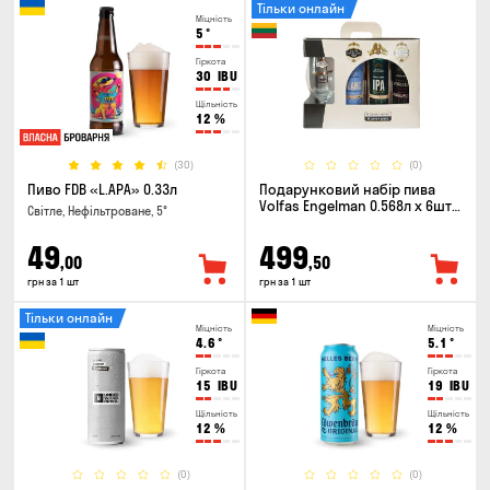
Тільки онлайн
Міцність
5
°
Гіркота
30
IBU
Щільність
12
%
(30)
(0)
Пиво FDB «L.APA» 0.33л
Подарунковий набір пива
Volfas Engelman 0.568л x 6шт +
Світле, Нефільтроване, 5°
келих 0.568л
49
499
,00
,50
грн за 1 шт
грн за 1 шт
Тільки онлайн
Міцність
Міцність
4.6
°
5.1
°
Гіркота
Гіркота
15
IBU
19
IBU
Щільність
Щільність
12
%
12
%
(0)
(0)