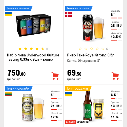
Тільки онлайн
Тільки онлайн
Міцність
8
°
Гіркота
25
IBU
Щільність
12.5
%
(1)
(0)
Набір пива Underwood Culture
Пиво Faxe Royal Strong 0.5л
Tasting 0.33л x 9шт + келих
Світле, Фільтроване, 8°
750
69
,00
,50
грн за 1 шт
грн за 1 шт
Тільки онлайн
Топ продажів
Міцність
Міцність
5
°
4.5
°
Гіркота
Гіркота
21
IBU
13
IBU
Щільність
Щільність
12
%
11
%