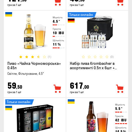
грн за 1 шт
грн за 1 шт
Тільки онлайн
Міцність
4.5
°
Гіркота
10
IBU
Щільність
11
%
(1)
(0)
Пиво «Чайка Чорноморська»
Набір пива Krombacher в
0.45л
асортименті 0.5л х 6шт +
термосумка
Світле, Фільтроване, 4.5°
59
617
,50
,00
грн за 1 шт
грн за 1 шт
Тільки онлайн
Міцність
5.5
°
Гіркота
42
IBU
Щільність
14.5
%