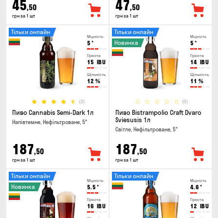
45
47
,50
,50
грн за 1 шт
грн за 1 шт
Тільки онлайн
Тільки онлайн
Міцність
Міцність
Новинка
5
°
5
°
Гіркота
Гіркота
15
IBU
14
IBU
Щільність
Щільність
12
%
11
%
(3)
(0)
Пиво Cannabis Semi-Dark 1л
Пиво Bistrampolio Craft Dvaro
Sviesusis 1л
Напівтемне, Нефільтроване, 5°
Світле, Нефільтроване, 5°
187
187
,50
,50
грн за 1 шт
грн за 1 шт
Тільки онлайн
Тільки онлайн
Міцність
Міцність
Новинка
5.5
°
4.6
°
Гіркота
Гіркота
16
IBU
12
IBU