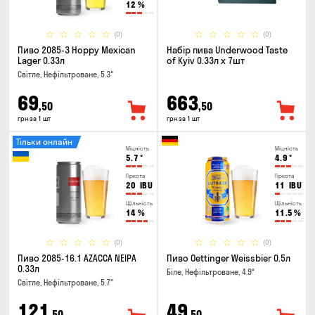
12
%
(0)
(0)
Пиво 2085-3 Hoppy Mexican
Набір пива Underwood Taste
Lager 0.33л
of Kyiv 0.33л x 7шт
Світле, Нефільтроване, 5.3°
69
663
,50
,50
грн за 1 шт
грн за 1 шт
Тільки онлайн
Міцність
Міцність
5.7
°
4.9
°
Гіркота
Гіркота
20
IBU
11
IBU
Щільність
Щільність
14
%
11.5
%
(0)
(0)
Пиво 2085-16.1 AZACCA NEIPA
Пиво Oettinger Weissbier 0.5л
0.33л
Біле, Нефільтроване, 4.9°
Світле, Нефільтроване, 5.7°
121
49
,50
,50