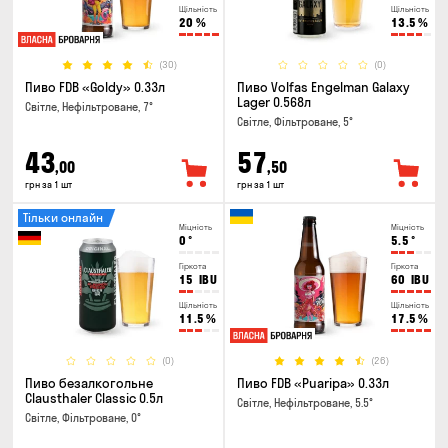
Щільність
Щільність
20
%
13.5
%
(30)
(0)
Пиво FDB «Goldy» 0.33л
Пиво Volfas Engelman Galaxy
Lager 0.568л
Світле, Нефільтроване, 7°
Світле, Фільтроване, 5°
43
57
,00
,50
грн за 1 шт
грн за 1 шт
Тільки онлайн
Міцність
Міцність
0
°
5.5
°
Гіркота
Гіркота
15
IBU
60
IBU
Щільність
Щільність
11.5
%
17.5
%
(0)
(26)
Пиво безалкогольне
Пиво FDB «Puaripa» 0.33л
Clausthaler Classic 0.5л
Світле, Нефільтроване, 5.5°
Світле, Фільтроване, 0°