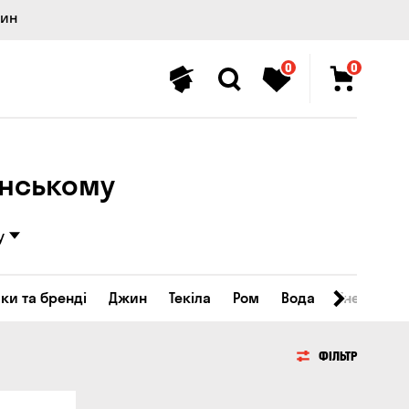
лин
0
0
янському
у
ки та бренді
Джин
Текіла
Ром
Вода
Енергетичн
ФІЛЬТР