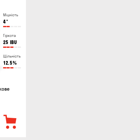
Міцність
4
°
Гіркота
25
IBU
Щільність
12.5
%
кове