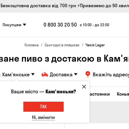
 Безкоштовна доставка від 700 грн
⚡Привеземо до 90 хви
0 800 30 20 50
Покупцям
з 10:00 - до 22:00
Головна
Сьогодні в пляшках
Чехія Lager
ване пиво з достакою в Кам'
Кам'янське
Доставка
Вкажіть адрес
Ваше місто —
Кам'янське?
октейлі
Горілка
Соджу
Лікери та настоянки
Конья
ТАК
Ні, змінити