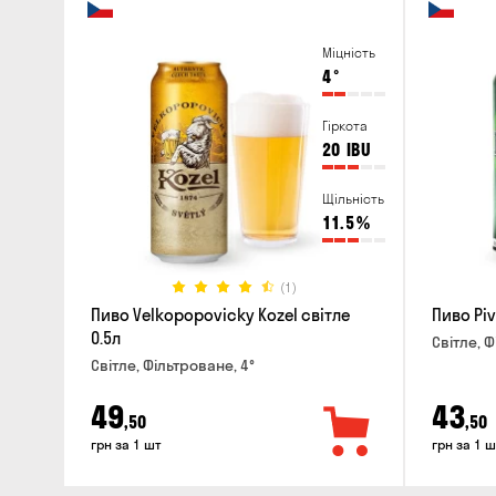
Міцність
4
°
Гіркота
20
IBU
Щільність
11.5
%
(1)
Пиво Velkopopovicky Kozel світле
Пиво Piv
0.5л
Світле, Ф
Світле, Фільтроване, 4°
49
43
,50
,50
грн за 1 шт
грн за 1 ш