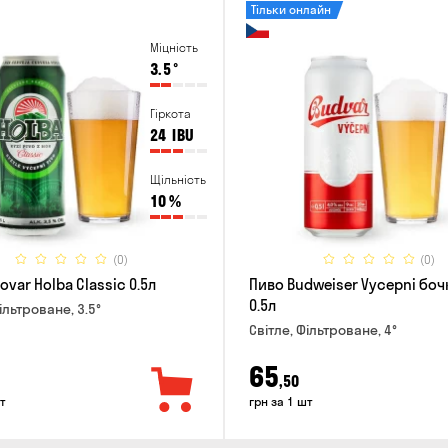
Тільки онлайн
Міцність
3.5
°
Гіркота
24
IBU
Щільність
10
%
(0)
(0)
ovar Holba Classic 0.5л
Пиво Budweiser Vycepni боч
0.5л
ільтроване, 3.5°
Світле, Фільтроване, 4°
65
,50
т
грн за 1 шт