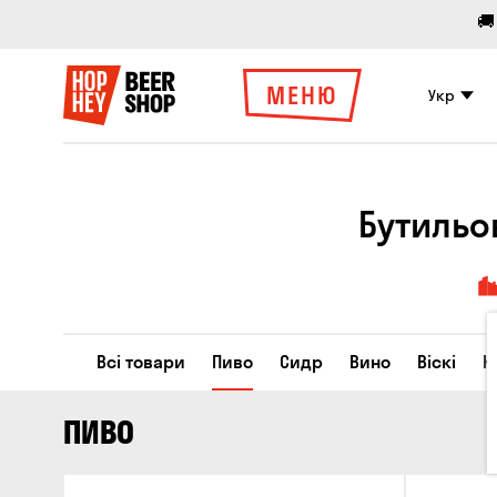
🚚
МЕНЮ
Укр
Бутильо
Всі товари
Пиво
Сидр
Вино
Віскі
К
ПИВО