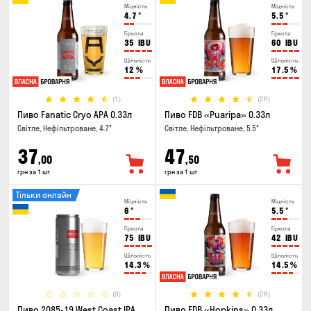
Міцність
Міцність
4.7
°
5.5
°
Гіркота
Гіркота
35
IBU
60
IBU
Щільність
Щільність
12
%
17.5
%
(1)
(26)
Пиво Fanatic Cryo APA 0.33л
Пиво FDB «Puaripa» 0.33л
Світле, Нефільтроване, 4.7°
Світле, Нефільтроване, 5.5°
37
47
,00
,50
грн за 1 шт
грн за 1 шт
Тільки онлайн
Міцність
Міцність
6
°
5.5
°
Гіркота
Гіркота
75
IBU
42
IBU
Щільність
Щільність
14.3
%
14.5
%
(0)
(28)
Пиво 2085-19 West Coast IPA
Пиво FDB «Hopkins» 0.33л