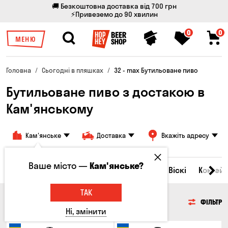
🚚 Безкоштовна доставка від 700 грн
⚡Привеземо до 90 хвилин
0
0
МЕНЮ
Головна
Сьогодні в пляшках
32 - max Бутильоване пиво
Бутильоване пиво з достакою в
Кам'янському
Кам'янське
Доставка
Вкажіть адресу
Ваше місто —
Кам'янське?
Всі товари
Пиво
Сидр
Вино
Віскі
Коктейл
ТАК
ПИВО
ФІЛЬТР
Ні, змінити