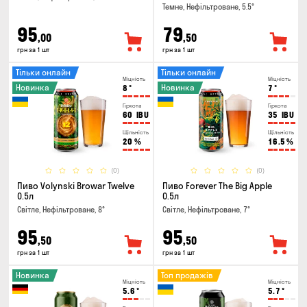
Темне, Нефільтроване, 5.5°
95
79
,00
,50
грн за 1 шт
грн за 1 шт
Тільки онлайн
Тільки онлайн
Міцність
Міцність
Новинка
Новинка
8
°
7
°
Гіркота
Гіркота
60
IBU
35
IBU
Щільність
Щільність
20
%
16.5
%
(0)
(0)
Пиво Volynski Browar Twelve
Пиво Forever The Big Apple
0.5л
0.5л
Світле, Нефільтроване, 8°
Світле, Нефільтроване, 7°
95
95
,50
,50
грн за 1 шт
грн за 1 шт
Новинка
Топ продажів
Міцність
Міцність
5.6
°
5.7
°