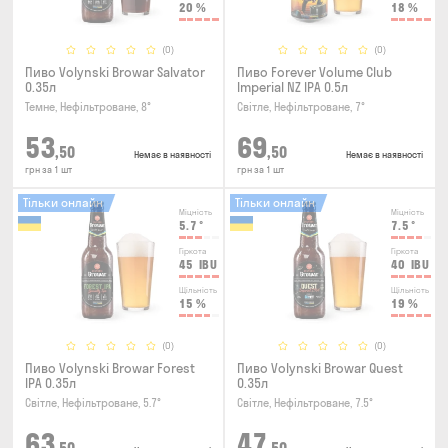
20
%
18
%
(0)
(0)
Пиво Volynski Browar Salvator
Пиво Forever Volume Club
0.35л
Imperial NZ IPA 0.5л
Темне, Нефільтроване, 8°
Світле, Нефільтроване, 7°
53
69
,50
,50
Немає в наявності
Немає в наявності
грн за 1 шт
грн за 1 шт
Тільки онлайн
Тільки онлайн
Міцність
Міцність
5.7
°
7.5
°
Гіркота
Гіркота
45
IBU
40
IBU
Щільність
Щільність
15
%
19
%
(0)
(0)
Пиво Volynski Browar Forest
Пиво Volynski Browar Quest
IPA 0.35л
0.35л
Світле, Нефільтроване, 5.7°
Світле, Нефільтроване, 7.5°
63
47