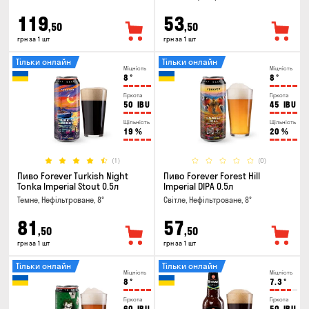
119
53
,50
,50
грн за 1 шт
грн за 1 шт
Тільки онлайн
Тільки онлайн
Міцність
Міцність
8
°
8
°
Гіркота
Гіркота
50
IBU
45
IBU
Щільність
Щільність
19
%
20
%
(1)
(0)
Пиво Forever Turkish Night
Пиво Forever Forest Hill
Tonka Imperial Stout 0.5л
Imperial DIPA 0.5л
Темне, Нефільтроване, 8°
Світле, Нефільтроване, 8°
81
57
,50
,50
грн за 1 шт
грн за 1 шт
Тільки онлайн
Тільки онлайн
Міцність
Міцність
8
°
7.3
°
Гіркота
Гіркота
60
IBU
50
IBU