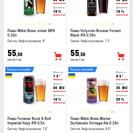
Щільність
Щільність
19
%
18
%
(0)
(0)
Пиво Mikki Brew Joker DIPA
Пиво Volynski Browar Forest
0.33л
Black IPA 0.35л
Світле, Нефільтроване, 8°
Темне, Нефільтроване, 7.3°
55
55
,50
,50
грн за 1 шт
грн за 1 шт
Тільки онлайн
Тільки онлайн
Міцність
Міцність
7.5
°
8.5
°
Гіркота
Гіркота
40
IBU
35
IBU
Щільність
Щільність
18
%
20
%
(0)
(0)
Пиво Forever Rock & Roll
Пиво Mikki Brew Mister
Imperial Hazy IPA 0.5л
Durbecalo Vintage Ale 0.33л
Світле, Нефільтроване, 7.5°
Світле, Нефільтроване, 8.5°