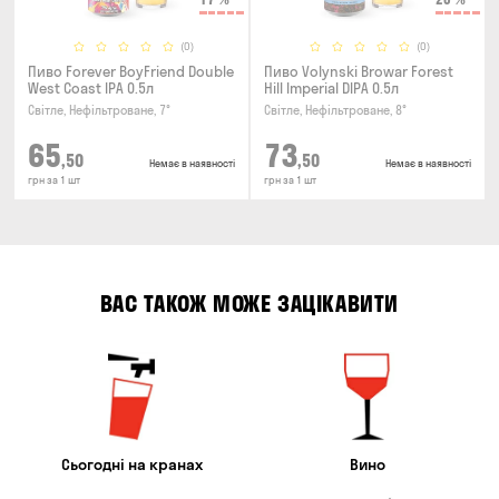
(0)
(0)
Пиво Forever BoyFriend Double
Пиво Volynski Browar Forest
West Coast IPA 0.5л
Hill Imperial DIPA 0.5л
Світле, Нефільтроване, 7°
Світле, Нефільтроване, 8°
65
73
,50
,50
Немає в наявності
Немає в наявності
грн за 1 шт
грн за 1 шт
ВАС ТАКОЖ МОЖЕ ЗАЦІКАВИТИ
Сьогодні на кранах
Вино