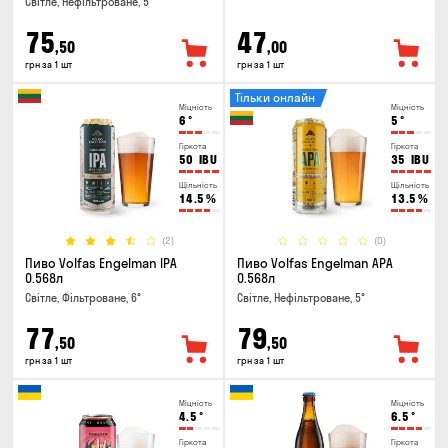
Світле, Нефільтроване, 5°
75
47
,50
,00
грн за 1 шт
грн за 1 шт
Тільки онлайн
Міцність
Міцність
6
°
5
°
Гіркота
Гіркота
50
IBU
35
IBU
Щільність
Щільність
14.5
%
13.5
%
(2)
(0)
Пиво Volfas Engelman IPA
Пиво Volfas Engelman APA
0.568л
0.568л
Світле, Фільтроване, 6°
Світле, Нефільтроване, 5°
77
79
,50
,50
грн за 1 шт
грн за 1 шт
Міцність
Міцність
4.5
°
6.5
°
Гіркота
Гіркота