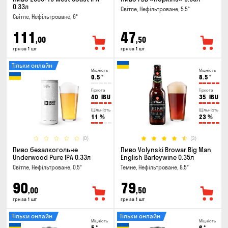
0.33л
Світле, Нефільтроване, 5.5°
Світле, Нефільтроване, 6°
111
47
,00
,50
грн за 1 шт
грн за 1 шт
Тільки онлайн
Міцність
Міцність
0.5
°
8.5
°
Гіркота
Гіркота
40
IBU
35
IBU
Щільність
Щільність
11
%
23
%
(0)
(3)
Пиво безалкогольне
Пиво Volynski Browar Big Man
Underwood Pure IPA 0.33л
English Barleywine 0.35л
Світле, Нефільтроване, 0.5°
Темне, Нефільтроване, 8.5°
90
79
,00
,50
грн за 1 шт
грн за 1 шт
Тільки онлайн
Тільки онлайн
Міцність
Міцність
5
°
6
°