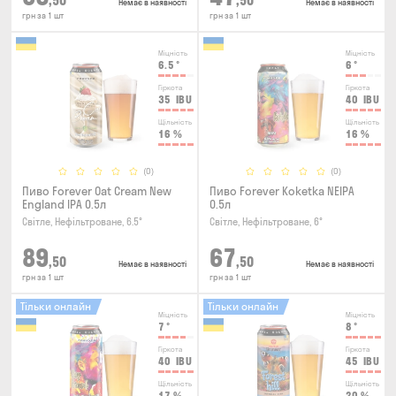
,50
,50
Немає в наявності
Немає в наявності
грн за 1 шт
грн за 1 шт
Міцність
Міцність
6.5
°
6
°
Гіркота
Гіркота
35
IBU
40
IBU
Щільність
Щільність
16
%
16
%
(0)
(0)
Пиво Forever Oat Cream New
Пиво Forever Kokеtkа NEIPA
England IPA 0.5л
0.5л
Світле, Нефільтроване, 6.5°
Світле, Нефільтроване, 6°
89
67
,50
,50
Немає в наявності
Немає в наявності
грн за 1 шт
грн за 1 шт
Тільки онлайн
Тільки онлайн
Міцність
Міцність
7
°
8
°
Гіркота
Гіркота
40
IBU
45
IBU
Щільність
Щільність
17
%
20
%