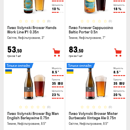
Щільність
Щільність
10
%
18
%
(0)
(0)
Пиво Volynski Browar Hands
Пиво Forever Cappuccino
Work Line №1 0.35л
Baltic Porter 0.5л
Світле, Нефільтроване, 3°
Темне, Нефільтроване, 7°
53
83
,50
,50
грн за 1 шт
грн за 1 шт
Тільки онлайн
Тільки онлайн
Міцність
Міцність
8.5
°
8.5
°
Гіркота
Гіркота
35
IBU
35
IBU
Щільність
Щільність
23
%
20
%
(0)
(0)
Пиво Volynski Browar Big Man
Пиво Volynski Browar Mister
English Barleywine 0.75л
Durbecalo Vintage Ale 0.75л
Темне, Нефільтроване, 8.5°
Світле, Нефільтроване, 8.5°