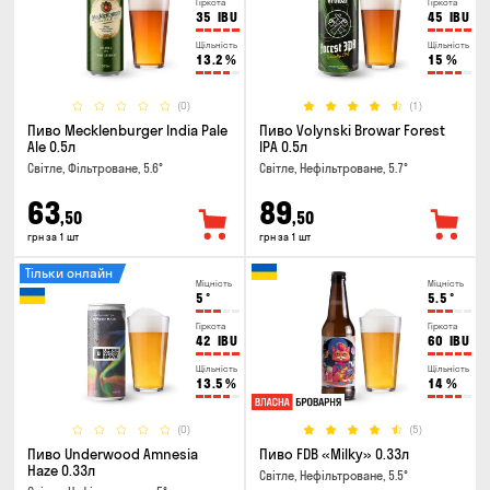
Гіркота
Гіркота
35
IBU
45
IBU
Щільність
Щільність
13.2
%
15
%
(0)
(1)
Пиво Mecklenburger India Pale
Пиво Volynski Browar Forest
Ale 0.5л
IPA 0.5л
Світле, Фільтроване, 5.6°
Світле, Нефільтроване, 5.7°
63
89
,50
,50
грн за 1 шт
грн за 1 шт
Тільки онлайн
Міцність
Міцність
5
°
5.5
°
Гіркота
Гіркота
42
IBU
60
IBU
Щільність
Щільність
13.5
%
14
%
(0)
(5)
Пиво Underwood Amnesia
Пиво FDB «Milky» 0.33л
Haze 0.33л
Світле, Нефільтроване, 5.5°