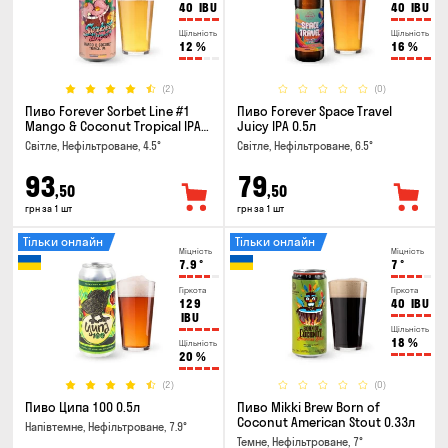
40
IBU
40
IBU
Щільність
Щільність
12
%
16
%
(2)
(0)
Пиво Forever Sorbet Line #1
Пиво Forever Space Travel
Mango & Coconut Tropical IPA
Juicy IPA 0.5л
0.5л
Світле, Нефільтроване, 4.5°
Світле, Нефільтроване, 6.5°
93
79
,50
,50
грн за 1 шт
грн за 1 шт
Тільки онлайн
Тільки онлайн
Міцність
Міцність
7.9
°
7
°
Гіркота
Гіркота
129
40
IBU
IBU
Щільність
18
%
Щільність
20
%
(2)
(0)
Пиво Ципа 100 0.5л
Пиво Mikki Brew Born of
Coconut American Stout 0.33л
Напівтемне, Нефільтроване, 7.9°
Темне, Нефільтроване, 7°