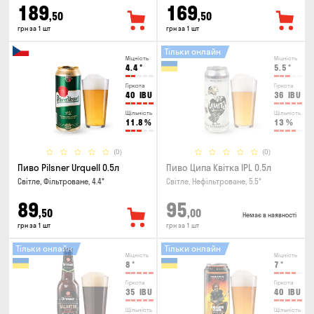
189
169
,50
,50
грн за 1 шт
грн за 1 шт
Тільки онлайн
Міцність
Міцність
4.4
°
5.5
°
Гіркота
Гіркота
40
IBU
36
IBU
Щільність
Щільність
11.8
%
13
%
(0)
(0)
Пиво Pilsner Urquell 0.5л
Пиво Ципа Квітка IPL 0.5л
Світле, Фільтроване, 4.4°
Світле, Нефільтроване, 5.5°
89
95
,50
,00
Немає в наявності
грн за 1 шт
грн за 1 шт
Тільки онлайн
Тільки онлайн
Міцність
Міцність
8
°
7
°
Гіркота
Гіркота
35
IBU
40
IBU
Щільність
Щільність