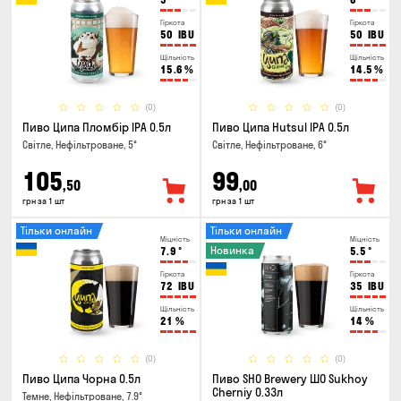
Гіркота
Гіркота
50
IBU
50
IBU
Щільність
Щільність
15.6
%
14.5
%
(0)
(0)
Пиво Ципа Пломбір IPA 0.5л
Пиво Ципа Hutsul IPA 0.5л
Світле, Нефільтроване, 5°
Світле, Нефільтроване, 6°
105
99
,50
,00
грн за 1 шт
грн за 1 шт
Тільки онлайн
Тільки онлайн
Міцність
Міцність
Новинка
7.9
°
5.5
°
Гіркота
Гіркота
72
IBU
35
IBU
Щільність
Щільність
21
%
14
%
(0)
(0)
Пиво Ципа Чорна 0.5л
Пиво SHO Brewery ШО Sukhoy
Cherniy 0.33л
Темне, Нефільтроване, 7.9°