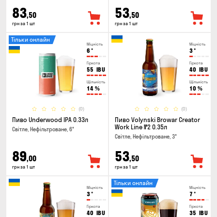
83
53
,50
,50
грн за 1 шт
грн за 1 шт
Тільки онлайн
Міцність
Міцність
6
°
3
°
Гіркота
Гіркота
55
IBU
40
IBU
Щільність
Щільність
14
%
10
%
(0)
(0)
Пиво Underwood IPA 0.33л
Пиво Volynski Browar Creator
Work Line №2 0.35л
Світле, Нефільтроване, 6°
Світле, Нефільтроване, 3°
89
53
,00
,50
грн за 1 шт
грн за 1 шт
Тільки онлайн
Міцність
Міцність
3
°
7
°
Гіркота
Гіркота
40
IBU
35
IBU