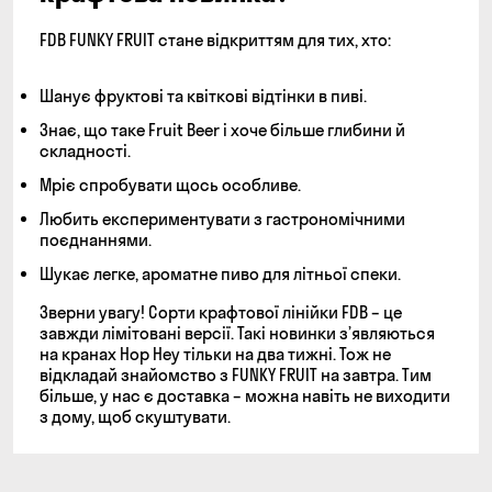
FDB FUNKY FRUIT стане відкриттям для тих, хто:
Шанує фруктові та квіткові відтінки в пиві.
Знає, що таке Fruit Beer і хоче більше глибини й
складності.
Мріє спробувати щось особливе.
Любить експериментувати з гастрономічними
поєднаннями.
Шукає легке, ароматне пиво для літньої спеки.
Зверни увагу! Сорти крафтової лінійки FDB – це
завжди лімітовані версії. Такі новинки з’являються
на кранах Hop Hey тільки на два тижні. Тож не
відкладай знайомство з FUNKY FRUIT на завтра. Тим
більше, у нас є доставка – можна навіть не виходити
з дому, щоб скуштувати.