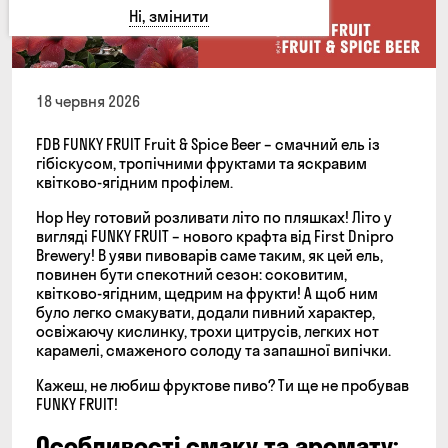
Ні, змінити
18 червня 2026
FDB FUNKY FRUIT Fruit & Spice Beer – смачний ель із
гібіскусом, тропічними фруктами та яскравим
квітково-ягідним профілем.
Нор Hey готовий розливати літо по пляшках! Літо у
вигляді FUNKY FRUIT – нового крафта від First Dnipro
Brewery! В уяви пивоварів саме таким, як цей ель,
повинен бути спекотний сезон: соковитим,
квітково-ягідним, щедрим на фрукти! А щоб ним
було легко смакувати, додали пивний характер,
освіжаючу кислинку, трохи цитрусів, легких нот
карамелі, смаженого солоду та запашної випічки.
Кажеш, не любиш фруктове пиво? Ти ще не пробував
FUNKY FRUIT!
Особливості смаку та аромату: