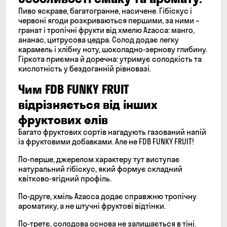
Пиво яскраве, багатогранне, насичене. Гібіскус і
червоні ягоди розкриваються першими, за ними –
гранат і тропічні фрукти від хмелю Azacca: манго,
ананас, цитрусова цедра. Солод додає легку
карамель і хлібну ноту, шоколадно-зернову глибину.
Гіркота приємна й доречна: утримує солодкість та
кислотність у бездоганній рівновазі.
Чим FDB FUNKY FRUIT
відрізняється від інших
фруктових елів
Багато фруктових сортів нагадують газований напій
із фруктовими добавками. Але не FDB FUNKY FRUIT!
По-перше, джерелом характеру тут виступає
натуральний гібіскус, який формує складний
квітково-ягідний профіль.
По-друге, хміль Azacca додає справжню тропічну
ароматику, а не штучні фруктові відтінки.
По-третє, солодова основа не залишається в тіні.