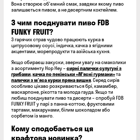
Вона створює об'ємний смак, завдяки якому пиво
залишається пивом, а не десертним коктейлем.
З чим поєднувати пиво FDB
FUNKY FRUIT?
З гарячих страв чудово працюють курка в
цитрусовому соусі, індичка, качка з ягідними
акцентами, морепродукти та азійська кухня.
Якщо обираєш закуски, зверни увагу на смаколики
з асортименту Hop Hey –
сирні палички сулугуні з
грибами
,
качка по пекінськи «Мʼясні гурмани»
та
палички з м'яса курки пряна вишня
. Серед сирів
особливо цікаво розкриваються брі, камамбер,
маскарпоне, рікотта та молода гауда. Якщо ти
любиш поєднувати пиво та десерти – спробуй FDB
FUNKY FRUIT у парі з панна-коттою, фруктовими
тартами, макарунами, білим шоколадом або
сорбетом із манго.
Кому сподобається ця
крафтова новинка?