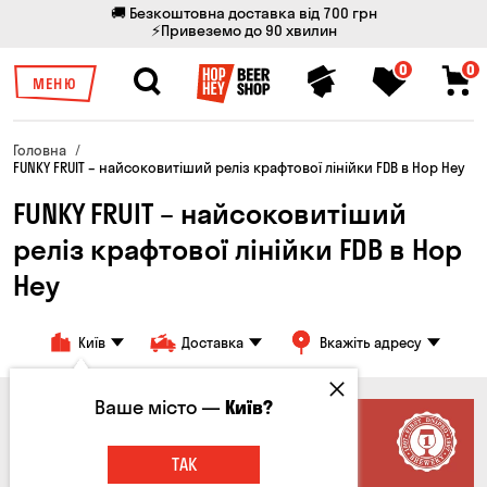
🚚 Безкоштовна доставка від 700 грн
⚡Привеземо до 90 хвилин
0
0
МЕНЮ
Головна
FUNKY FRUIT – найсоковитіший реліз крафтової лінійки FDB в Hop Hey
FUNKY FRUIT – найсоковитіший
реліз крафтової лінійки FDB в Hop
Hey
Київ
Доставка
Вкажіть адресу
Ваше місто —
Київ?
ТАК