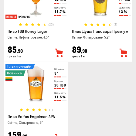
Щільність
Щільність
11.7
%
13
%
(23)
(2)
Пиво FDB Honey Lager
Пиво Душа Пивовара Преміум
Світле, Нефільтроване, 4.5°
Світле, Фільтроване, 5.2°
85
89
,90
,90
грн за 1 кг
грн за 1 кг
Тільки онлайн
Міцність
Новинка
5
°
Гіркота
26
IBU
Щільність
11.5
%
(1)
Пиво Volfas Engelman APA
Світле, Фільтроване, 5°
159