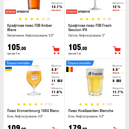
Щільність
Щільність
13.7
%
12
%
(3)
(6)
Крафтове пиво FDB Amber
Крафтове пиво FDB Fresh
Wave
Session IPA
Напівтемне, Нефільтроване, 5.9°
Світле, Нефільтроване, 5°
105
105
,00
,00
грн за 1 кг
грн за 1 кг
Тільки онлайн
Тільки онлайн
Міцність
Міцність
4.8
°
4.9
°
Гіркота
Гіркота
11
IBU
6
IBU
Щільність
Щільність
11.9
%
11.7
%
(112)
(10)
Пиво Kronenbourg 1664 Blanc
Пиво HoeGaarden Blanche
Біле, Нефільтроване, 4.8°
Біле, Нефільтроване, 4.9°
109
179