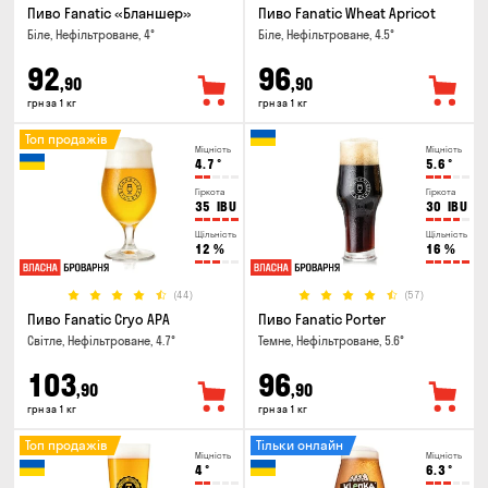
Пиво Fanatic «Бланшер»
Пиво Fanatic Wheat Apricot
Біле, Нефільтроване, 4°
Біле, Нефільтроване, 4.5°
92
96
,90
,90
грн за 1 кг
грн за 1 кг
Топ продажів
Міцність
Міцність
4.7
°
5.6
°
Гіркота
Гіркота
35
IBU
30
IBU
Щільність
Щільність
12
%
16
%
(44)
(57)
Пиво Fanatic Cryo APA
Пиво Fanatic Porter
Світле, Нефільтроване, 4.7°
Темне, Нефільтроване, 5.6°
103
96
,90
,90
грн за 1 кг
грн за 1 кг
Топ продажів
Тільки онлайн
Міцність
Міцність
4
°
6.3
°