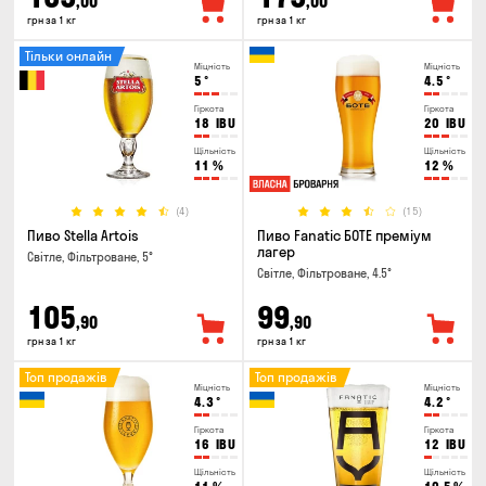
,00
,00
грн за 1 кг
грн за 1 кг
Тільки онлайн
Міцність
Міцність
5
°
4.5
°
Гіркота
Гіркота
18
IBU
20
IBU
Щільність
Щільність
11
%
12
%
(4)
(15)
Пиво Stella Artois
Пиво Fanatic БОТЕ преміум
лагер
Світле, Фільтроване, 5°
Світле, Фільтроване, 4.5°
105
99
,90
,90
грн за 1 кг
грн за 1 кг
Топ продажів
Топ продажів
Міцність
Міцність
4.3
°
4.2
°
Гіркота
Гіркота
16
IBU
12
IBU
Щільність
Щільність