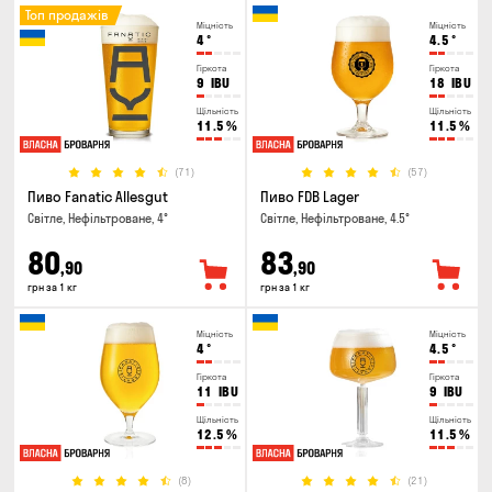
Топ продажів
Міцність
Міцність
4
°
4.5
°
Гіркота
Гіркота
9
IBU
18
IBU
Щільність
Щільність
11.5
%
11.5
%
(71)
(57)
Пиво Fanatic Allesgut
Пиво FDB Lager
Світле, Нефільтроване, 4°
Світле, Нефільтроване, 4.5°
80
83
,90
,90
грн за 1 кг
грн за 1 кг
Міцність
Міцність
4
°
4.5
°
Гіркота
Гіркота
11
IBU
9
IBU
Щільність
Щільність
12.5
%
11.5
%
(8)
(21)