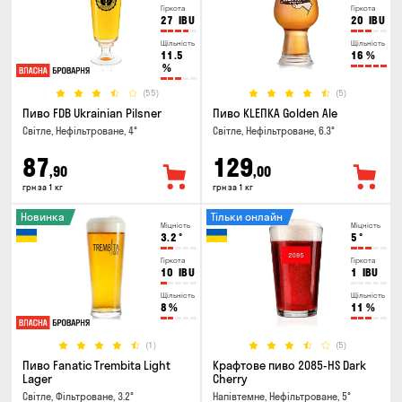
Гіркота
Гіркота
27
IBU
20
IBU
Щільність
Щільність
11.5
16
%
%
(55)
(5)
Пиво FDB Ukrainian Pilsner
Пиво KLEПКА Golden Ale
Світле, Нефільтроване, 4°
Світле, Нефільтроване, 6.3°
87
129
,90
,00
грн за 1 кг
грн за 1 кг
Новинка
Тільки онлайн
Міцність
Міцність
3.2
°
5
°
Гіркота
Гіркота
10
IBU
1
IBU
Щільність
Щільність
8
%
11
%
(1)
(5)
Пиво Fanatic Trembita Light
Крафтове пиво 2085-HS Dark
Lager
Cherry
Світле, Фільтроване, 3.2°
Напівтемне, Нефільтроване, 5°