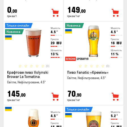
0
149
,00
,00
грн за 1
грн за 1 кг
Тільки онлайн
Новинка
Міцність
Міцність
Новинка
4.5
°
4.5
°
Гіркота
Гіркота
20
IBU
16
IBU
Щільність
Щільність
13
%
11
%
(0)
(0)
Крафтове пиво Volynski
Пиво Fanatic «Кремінь»
Browar La Tomatina
Світле, Нефільтроване, 4.5°
Світле, Нефільтроване, 4.5°
145
70
,00
,90
грн за 1 кг
грн за 1 кг
Тільки онлайн
Міцність
Міцність
4.5
°
5.2
°
Гіркота
Гіркота
14
IBU
11
IBU