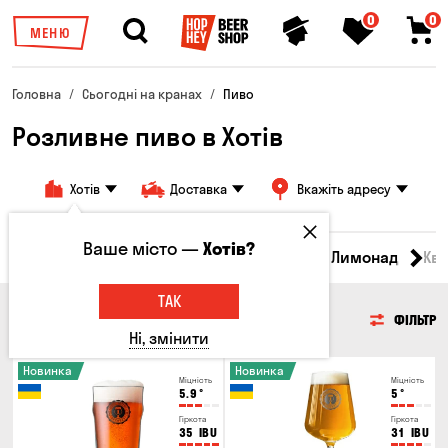
0
0
МЕНЮ
Головна
Сьогодні на кранах
Пиво
Розливне пиво в Хотів
Хотів
Доставка
Вкажіть адресу
Ваше місто —
Хотів?
Всі товари
Пиво
Сидр
Вино
Лимонад
Кв
ТАК
ПИВО
ФІЛЬТР
Ні, змінити
Новинка
Новинка
Міцність
Міцність
5.9
°
5
°
Гіркота
Гіркота
35
IBU
31
IBU