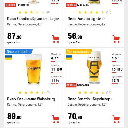
11
%
10.5
%
(6)
(45)
Пиво Fanatic «Кристал» Lager
Пиво Fanatic Lightner
Світле, Фільтроване, 4.3°
Світле, Нефільтроване, 4.2°
87
56
,90
,90
грн за 1 кг
грн за 1 кг
Тільки онлайн
Топ продажів
Міцність
Міцність
4.7
°
4.5
°
Гіркота
Гіркота
11
IBU
13
IBU
Щільність
Щільність
11
%
12
%
(7)
(51)
Пиво Уманьпиво Waissburg
Пиво Fanatic «Берлінгер»
Світле, Фільтроване, 4.7°
Світле, Нефільтроване, 4.5°
89
70
,90
,90
грн за 1 кг
грн за 1 кг