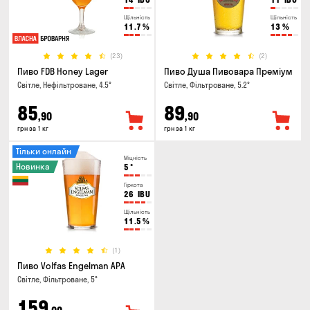
Щільність
Щільність
11.7
%
13
%
(23)
(2)
Пиво FDB Honey Lager
Пиво Душа Пивовара Преміум
Світле, Нефільтроване, 4.5°
Світле, Фільтроване, 5.2°
85
89
,90
,90
грн за 1 кг
грн за 1 кг
Тільки онлайн
Міцність
Новинка
5
°
Гіркота
26
IBU
Щільність
11.5
%
(1)
Пиво Volfas Engelman APA
Світле, Фільтроване, 5°
159