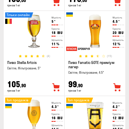
,00
,00
грн за 1 кг
грн за 1 кг
Тільки онлайн
Міцність
Міцність
5
°
4.5
°
Гіркота
Гіркота
18
IBU
20
IBU
Щільність
Щільність
11
%
12
%
(4)
(15)
Пиво Stella Artois
Пиво Fanatic БОТЕ преміум
лагер
Світле, Фільтроване, 5°
Світле, Фільтроване, 4.5°
105
99
,90
,90
грн за 1 кг
грн за 1 кг
Топ продажів
Топ продажів
Міцність
Міцність
4.3
°
4.2
°
Гіркота
Гіркота
16
IBU
12
IBU
Щільність
Щільність