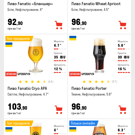
Пиво Fanatic «Бланшер»
Пиво Fanatic Wheat Apricot
Біле, Нефільтроване, 4°
Біле, Нефільтроване, 4.5°
92
96
,90
,90
грн за 1 кг
грн за 1 кг
Топ продажів
Міцність
Міцність
4.7
°
5.6
°
Гіркота
Гіркота
35
IBU
30
IBU
Щільність
Щільність
12
%
16
%
(44)
(57)
Пиво Fanatic Cryo APA
Пиво Fanatic Porter
Світле, Нефільтроване, 4.7°
Темне, Нефільтроване, 5.6°
103
96
,90
,90
грн за 1 кг
грн за 1 кг
Топ продажів
Тільки онлайн
Міцність
Міцність
4
°
6.3
°