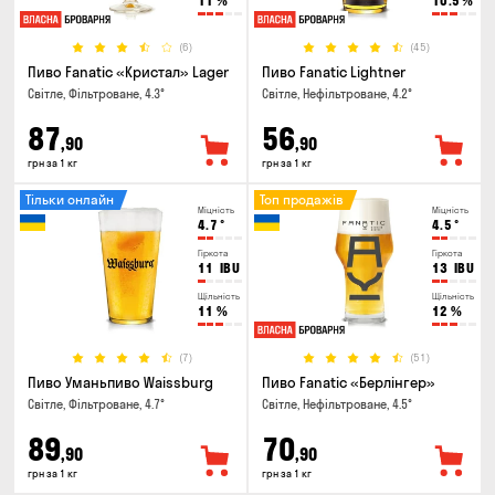
11
%
10.5
%
(6)
(45)
Пиво Fanatic «Кристал» Lager
Пиво Fanatic Lightner
Світле, Фільтроване, 4.3°
Світле, Нефільтроване, 4.2°
87
56
,90
,90
грн за 1 кг
грн за 1 кг
Тільки онлайн
Топ продажів
Міцність
Міцність
4.7
°
4.5
°
Гіркота
Гіркота
11
IBU
13
IBU
Щільність
Щільність
11
%
12
%
(7)
(51)
Пиво Уманьпиво Waissburg
Пиво Fanatic «Берлінгер»
Світле, Фільтроване, 4.7°
Світле, Нефільтроване, 4.5°
89
70
,90
,90
грн за 1 кг
грн за 1 кг