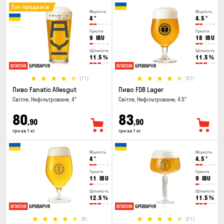
Топ продажів
Міцність
Міцність
4
°
4.5
°
Гіркота
Гіркота
9
IBU
18
IBU
Щільність
Щільність
11.5
%
11.5
%
(71)
(57)
Пиво Fanatic Allesgut
Пиво FDB Lager
Світле, Нефільтроване, 4°
Світле, Нефільтроване, 4.5°
80
83
,90
,90
грн за 1 кг
грн за 1 кг
Міцність
Міцність
4
°
4.5
°
Гіркота
Гіркота
11
IBU
9
IBU
Щільність
Щільність
12.5
%
11.5
%
(8)
(21)