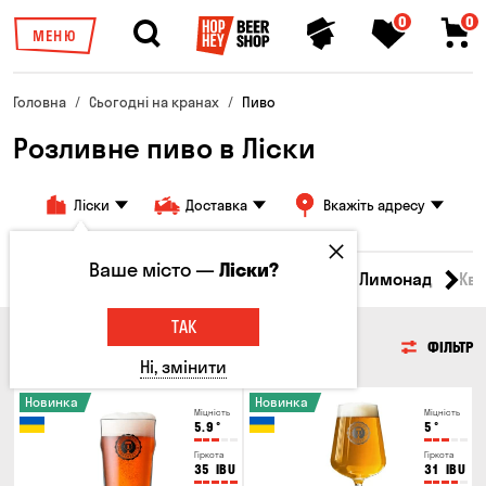
0
0
МЕНЮ
Головна
Сьогодні на кранах
Пиво
Розливне пиво в Ліски
Ліски
Доставка
Вкажіть адресу
Ваше місто —
Ліски?
Всі товари
Пиво
Сидр
Вино
Лимонад
Кв
ТАК
ПИВО
ФІЛЬТР
Ні, змінити
Новинка
Новинка
Міцність
Міцність
5.9
°
5
°
Гіркота
Гіркота
35
IBU
31
IBU