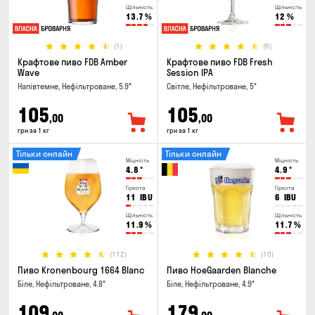
Щільність
Щільність
13.7
%
12
%
(1)
(6)
Крафтове пиво FDB Amber
Крафтове пиво FDB Fresh
Wave
Session IPA
Напівтемне, Нефільтроване, 5.9°
Світле, Нефільтроване, 5°
105
105
,00
,00
грн за 1 кг
грн за 1 кг
Тільки онлайн
Тільки онлайн
Міцність
Міцність
4.8
°
4.9
°
Гіркота
Гіркота
11
IBU
6
IBU
Щільність
Щільність
11.9
%
11.7
%
(112)
(10)
Пиво Kronenbourg 1664 Blanc
Пиво HoeGaarden Blanche
Біле, Нефільтроване, 4.8°
Біле, Нефільтроване, 4.9°
109
179