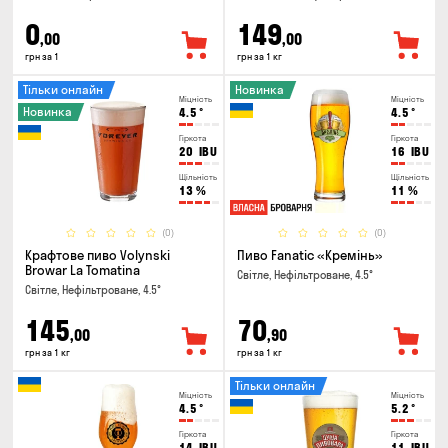
0
149
,00
,00
грн за 1
грн за 1 кг
Тільки онлайн
Новинка
Міцність
Міцність
Новинка
4.5
°
4.5
°
Гіркота
Гіркота
20
IBU
16
IBU
Щільність
Щільність
13
%
11
%
(0)
(0)
Крафтове пиво Volynski
Пиво Fanatic «Кремінь»
Browar La Tomatina
Світле, Нефільтроване, 4.5°
Світле, Нефільтроване, 4.5°
145
70
,00
,90
грн за 1 кг
грн за 1 кг
Тільки онлайн
Міцність
Міцність
4.5
°
5.2
°
Гіркота
Гіркота
14
IBU
11
IBU