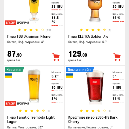
Гіркота
Гіркота
27
IBU
20
IBU
Щільність
Щільність
11.5
16
%
%
(55)
(5)
Пиво FDB Ukrainian Pilsner
Пиво KLEПКА Golden Ale
Світле, Нефільтроване, 4°
Світле, Нефільтроване, 6.3°
87
129
,90
,00
грн за 1 кг
грн за 1 кг
Новинка
Тільки онлайн
Міцність
Міцність
3.2
°
5
°
Гіркота
Гіркота
10
IBU
1
IBU
Щільність
Щільність
8
%
11
%
(1)
(5)
Пиво Fanatic Trembita Light
Крафтове пиво 2085-HS Dark
Lager
Cherry
Світле, Фільтроване, 3.2°
Напівтемне, Нефільтроване, 5°