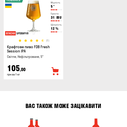
Міцність
5
°
Гіркота
31
IBU
Щільність
12
%
(6)
Крафтове пиво FDB Fresh
Session IPA
Світле, Нефільтроване, 5°
105
,00
грн за 1 кг
ВАС ТАКОЖ МОЖЕ ЗАЦІКАВИТИ