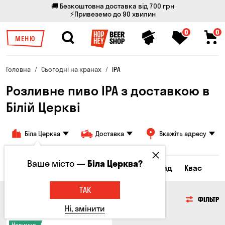
🚚 Безкоштовна доставка від 700 грн
⚡Привеземо до 90 хвилин
0
0
МЕНЮ
Головна
Сьогодні на кранах
IPA
Розливне пиво IPA з доставкою в
Білій Церкві
Біла Церква
Доставка
Вкажіть адресу
Ваше місто —
Біла Церква?
Всі товари
Пиво
Сидр
Лимонад
Квас
ТАК
ПИВО
ФІЛЬТР
Ні, змінити
Новинка