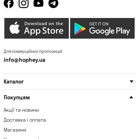
Горішні Плавні
Гостомель
Дмитрівка
Дніпро
Зазим’є
Запоріжжя
Калинівка
Кам'янське
Для комерційних пропозицій
Карнаухівка
Катеринівка
info@hophey.ua
Келеберда
Київ
Каталог
Клинці
Княжичі
Корсунці
Котівка
Покупцям
Коцюбинське
Кошари
Акції та новини
Доставка і оплата
Красносілка
Кременчук
Магазини
Кривий Ріг
Кривуші