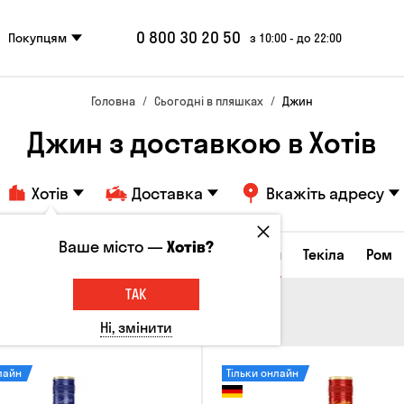
0 800 30 20 50
Покупцям
з 10:00 - до 22:00
Головна
Сьогодні в пляшках
Джин
Джин з доставкою в Хотів
Хотів
Доставка
Вкажіть адресу
Ваше місто —
Хотів?
а настоянки
Коньяки та бренді
Джин
Текіла
Ром
ТАК
Ні, змінити
лайн
Тільки онлайн