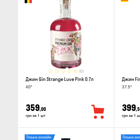
(0)
Джин Gin Strange Luve Pink 0.7л
Джин Fin
40°
37.5°
359
399
,00
,5
грн за 1 шт
грн за 1 ш
Тільки онлайн
Тільки он