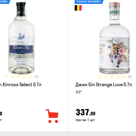
лайн
Тільки онлайн
(0)
(0)
 Kinross Select 0.7л
Джин Gin Strange Luve 0.7л
40°
337
0
,00
т
грн за 1 шт