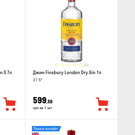
(0)
n 0.7л
Джин Finsbury London Dry Gin 1л
37.5°
599
,50
грн за 1 шт
Тільки онлайн