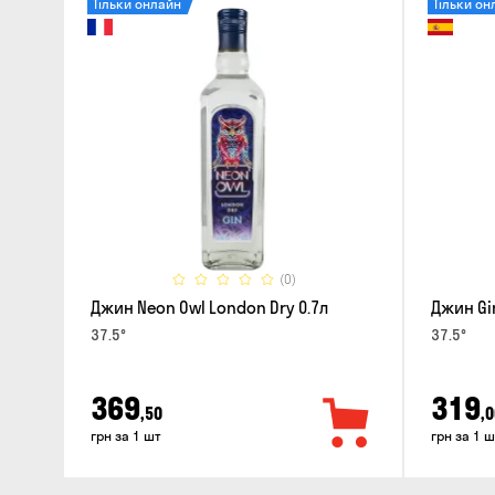
Тільки онлайн
Тільки он
(0)
Джин Neon Owl London Dry 0.7л
Джин Gin
37.5°
37.5°
369
319
,50
,0
грн за 1 шт
грн за 1 ш