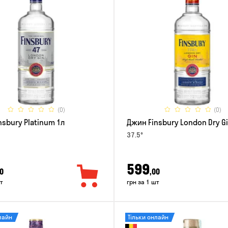
(0)
(0)
nsbury Platinum 1л
Джин Finsbury London Dry Gi
37.5°
599
0
,00
т
грн за 1 шт
лайн
Тільки онлайн