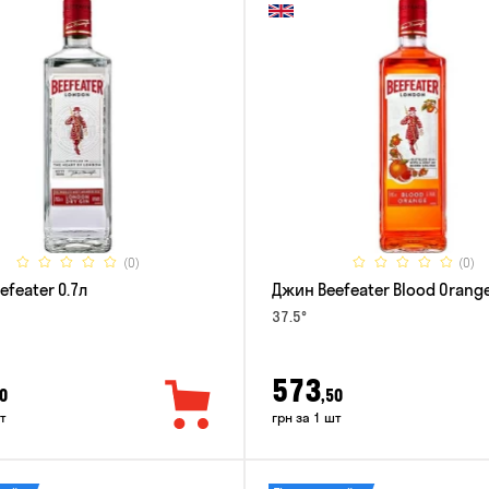
(0)
(0)
feater 0.7л
Джин Beefeater Blood Orange
37.5°
573
0
,50
т
грн за 1 шт