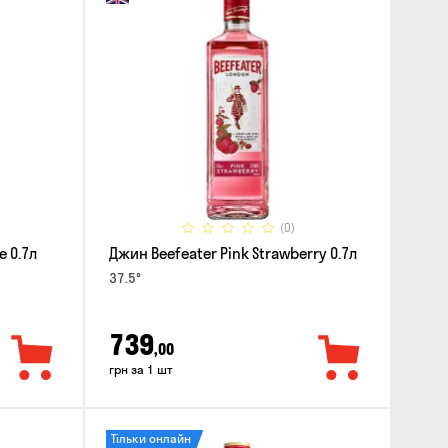
(0)
e 0.7л
Джин Beefeater Pink Strawberry 0.7л
37.5°
739
,00
грн за 1 шт
Тільки онлайн