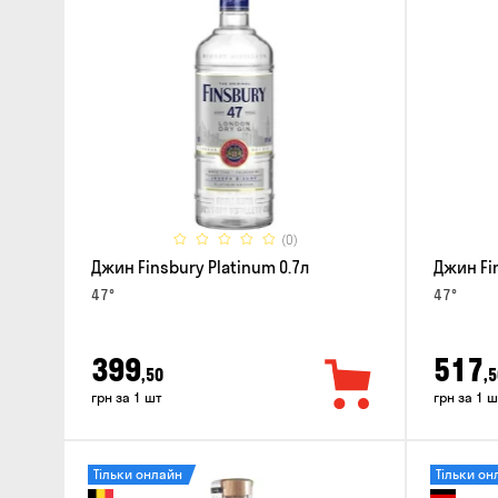
(0)
Джин Finsbury Platinum 0.7л
Джин Fi
47°
47°
399
517
,50
,5
грн за 1 шт
грн за 1 ш
Тільки онлайн
Тільки он