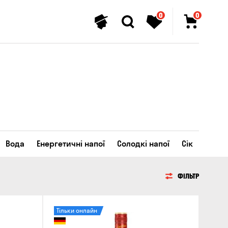
0
0
Вода
Енергетичні напої
Солодкі напої
Сік
ФІЛЬТР
Тільки онлайн