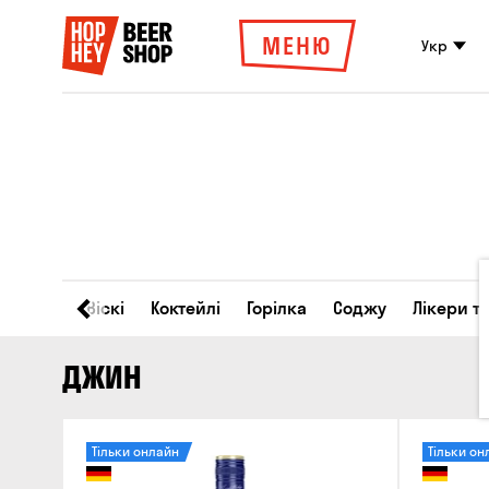
МЕНЮ
Укр
Вино
Віскі
Коктейлі
Горілка
Соджу
Лікери т
ДЖИН
Тільки онлайн
Тільки он