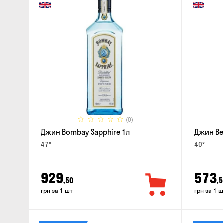
(0)
Джин Bombay Sapphire 1л
Джин Bee
47°
40°
929
573
,50
,5
грн за 1 шт
грн за 1 ш