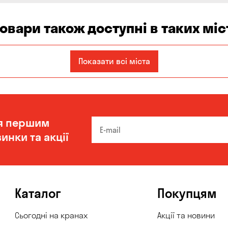
товари також доступні в таких міс
Запоріжжя
Кам'янське
Київ
Показати всі міста
Одеса
Олександрівка
Чорноморськ
я першим
инки та акції
Каталог
Покупцям
Сьогодні на кранах
Акції та новини