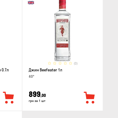
(0)
 0.7л
Джин Beefeater 1л
40°
899
,00
грн за 1 шт