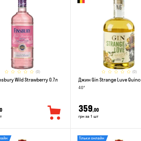
(0)
(0)
sbury Wild Strawberry 0.7л
Джин Gin Strange Luve Quinc
40°
359
0
,00
т
грн за 1 шт
лайн
Тільки онлайн