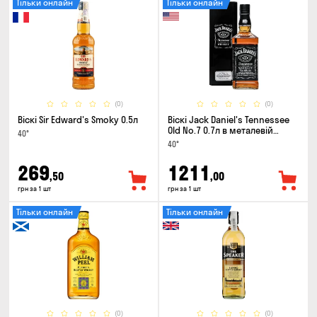
Тільки онлайн
Тільки онлайн
(0)
(0)
Віскі Sir Edward's Smoky 0.5л
Віскі Jack Daniel's Tennessee
Old No.7 0.7л в металевій
40°
коробці
40°
269
1211
,50
,00
грн за 1 шт
грн за 1 шт
Тільки онлайн
Тільки онлайн
(0)
(0)