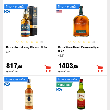
Тільки онлайн
Тільки онлайн
(0)
(0)
Віскі Glen Moray Classic 0.7л
Віскі Woodford Reserve Rye
0.7л
40°
45.2°
817
1403
,00
,50
грн за 1 шт
грн за 1 шт
Тільки онлайн
Тільки онлайн
Новинка