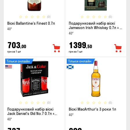
(0)
(0)
Віскі Ballantine's Finest 0.7л
Подарунковий набір віскі
Jameson Irish Whiskey 0.7л + 2
40°
склянки
40°
703
1399
,00
,50
грн за 1 шт
грн за 1 шт
Тільки онлайн
Тільки онлайн
(0)
(0)
Подарунковий набір віскі
Віскі MacArthur's 3 роки 1л
Jack Daniel's Old No.7 0.7л +
40°
Coca-Cola 0.33л x 2шт
40°