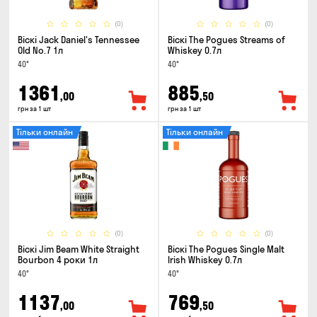
(0)
(0)
Віскі Jack Daniel's Tennessee
Віскі The Pogues Streams of
Old No.7 1л
Whiskey 0.7л
40°
40°
1361
885
,00
,50
грн за 1 шт
грн за 1 шт
Тільки онлайн
Тільки онлайн
(0)
(0)
Віскі Jim Beam White Straight
Віскі The Pogues Single Malt
Bourbon 4 роки 1л
Irish Whiskey 0.7л
40°
40°
1137
769
,00
,50