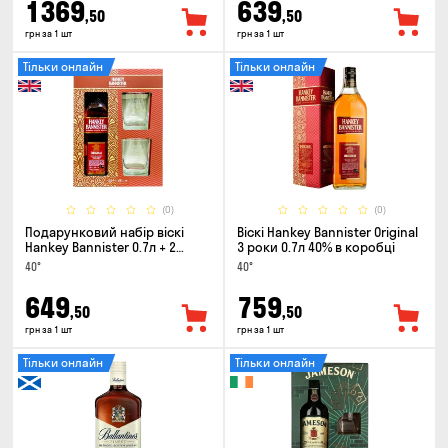
1369
639
,50
,50
грн за 1 шт
грн за 1 шт
Тільки онлайн
Тільки онлайн
(0)
(0)
Подарунковий набір віскі
Віскі Hankey Bannister Original
Hankey Bannister 0.7л + 2
3 роки 0.7л 40% в коробці
склянки
40°
40°
649
759
,50
,50
грн за 1 шт
грн за 1 шт
Тільки онлайн
Тільки онлайн