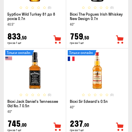
(0)
(0)
Бурбон Wild Turkey 81 до 8
Віскі The Pogues Irish Whiskey
років 0.7л
New Design 0.7л
40.5°
40°
833
759
,50
,50
грн за 1 шт
грн за 1 шт
Тільки онлайн
Тільки онлайн
(0)
(0)
Віскі Jack Daniel's Tennessee
Віскі Sir Edward's 0.5л
Old No.7 0.5л
40°
40°
745
237
,00
,00
грн за 1 шт
грн за 1 шт