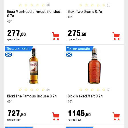
(0)
(0)
Віскі Muirhead's Finest Blended
Віскі Two Drams 0.7л
0.7л
40°
40°
277
275
,00
,50
грн за 1 шт
грн за 1 шт
Тільки онлайн
Тільки онлайн
(0)
(0)
Віскі The Famous Grouse 0.7л
Віскі Naked Malt 0.7л
40°
40°
727
1145
,50
,50
грн за 1 шт
грн за 1 шт