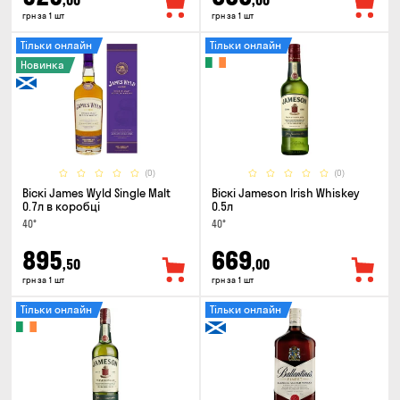
,00
,00
грн за 1 шт
грн за 1 шт
Тільки онлайн
Тільки онлайн
Новинка
(0)
(0)
Віскі James Wyld Single Malt
Віскі Jameson Irish Whiskey
0.7л в коробці
0.5л
40°
40°
895
669
,50
,00
грн за 1 шт
грн за 1 шт
Тільки онлайн
Тільки онлайн