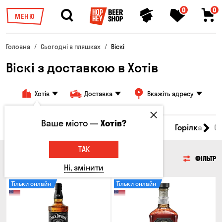
0
0
МЕНЮ
Головна
Сьогодні в пляшках
Віскі
Віскі з доставкою в Хотів
Хотів
Доставка
Вкажіть адресу
Ваше місто —
Хотів?
Пиво
Сидр
Вино
Віскі
Коктейлі
Горілка
С
ТАК
ВІСКІ
ФІЛЬТР
Ні, змінити
Тільки онлайн
Тільки онлайн