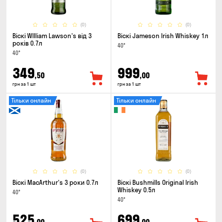
(0)
(0)
Віскі WIlliam Lawson's від 3
Віскі Jameson Irish Whiskey 1л
років 0.7л
40°
40°
349
999
,50
,00
грн за 1 шт
грн за 1 шт
Тільки онлайн
Тільки онлайн
(0)
(0)
Віскі MacArthur's 3 роки 0.7л
Віскі Bushmills Original Irish
Whiskey 0.5л
40°
40°
525
699