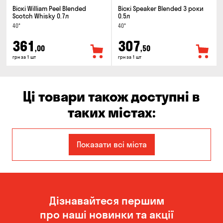
Віскі William Peel Blended
Віскі Speaker Blended 3 роки
Scotch Whisky 0.7л
0.5л
40°
40°
361
307
,00
,50
грн за 1 шт
грн за 1 шт
Ці товари також доступні в
таких містах:
Дніпро
Запоріжжя
Показати всі міста
Кам'янське
Київ
Кропивницький
Миколаїв
Дізнавайтеся першим
Новоселівка
Одеса
про наші новинки та акції
Олександрівка
Орлівщина