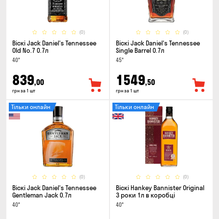
(0)
(0)
Віскі Jack Daniel's Tennessee
Віскі Jack Daniel's Tennessee
Old No.7 0.7л
Single Barrel 0.7л
40°
45°
839
1549
,00
,50
грн за 1 шт
грн за 1 шт
Тільки онлайн
Тільки онлайн
(0)
(0)
Віскі Jack Daniel's Tennessee
Віскі Hankey Bannister Original
Gentleman Jack 0.7л
3 роки 1л в коробці
40°
40°