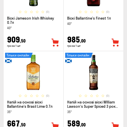
(0)
(0)
Віскі Jameson Irish Whiskey
Віскі Ballantine's Finest 1л
0.7л
40°
40°
909
985
,50
,00
грн за 1 шт
грн за 1 шт
Тільки онлайн
Тільки онлайн
(0)
(0)
Напій на основі віскі
Напій на основі віскі WIlliam
Ballantine's Brasil Lime 0.7л
Lawson's Super Spiced 3 роки
0.7л
35°
35°
667
589
,50
,00