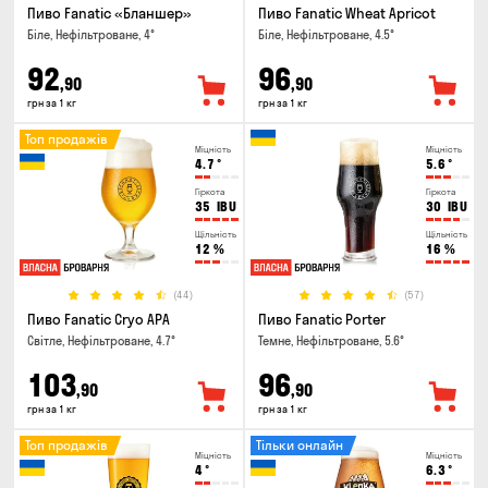
Пиво Fanatic «Бланшер»
Пиво Fanatic Wheat Apricot
Біле, Нефільтроване, 4°
Біле, Нефільтроване, 4.5°
92
96
,90
,90
грн за 1 кг
грн за 1 кг
Топ продажів
Міцність
Міцність
4.7
°
5.6
°
Гіркота
Гіркота
35
IBU
30
IBU
Щільність
Щільність
12
%
16
%
(44)
(57)
Пиво Fanatic Cryo APA
Пиво Fanatic Porter
Світле, Нефільтроване, 4.7°
Темне, Нефільтроване, 5.6°
103
96
,90
,90
грн за 1 кг
грн за 1 кг
Топ продажів
Тільки онлайн
Міцність
Міцність
4
°
6.3
°