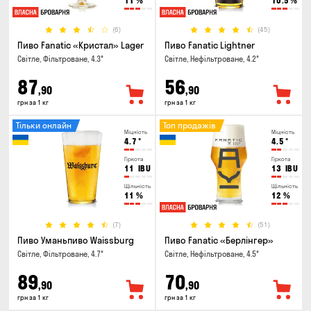
11
%
10.5
%
(6)
(45)
Пиво Fanatic «Кристал» Lager
Пиво Fanatic Lightner
Світле, Фільтроване, 4.3°
Світле, Нефільтроване, 4.2°
87
56
,90
,90
грн за 1 кг
грн за 1 кг
Тільки онлайн
Топ продажів
Міцність
Міцність
4.7
°
4.5
°
Гіркота
Гіркота
11
IBU
13
IBU
Щільність
Щільність
11
%
12
%
(7)
(51)
Пиво Уманьпиво Waissburg
Пиво Fanatic «Берлінгер»
Світле, Фільтроване, 4.7°
Світле, Нефільтроване, 4.5°
89
70
,90
,90
грн за 1 кг
грн за 1 кг