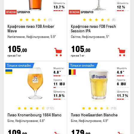
Щільність
Щільність
13.7
%
12
%
(1)
(6)
Крафтове пиво FDB Amber
Крафтове пиво FDB Fresh
Wave
Session IPA
Напівтемне, Нефільтроване, 5.9°
Світле, Нефільтроване, 5°
105
105
,00
,00
грн за 1 кг
грн за 1 кг
Тільки онлайн
Тільки онлайн
Міцність
Міцність
4.8
°
4.9
°
Гіркота
Гіркота
11
IBU
6
IBU
Щільність
Щільність
11.9
%
11.7
%
(112)
(10)
Пиво Kronenbourg 1664 Blanc
Пиво HoeGaarden Blanche
Біле, Нефільтроване, 4.8°
Біле, Нефільтроване, 4.9°
109
179