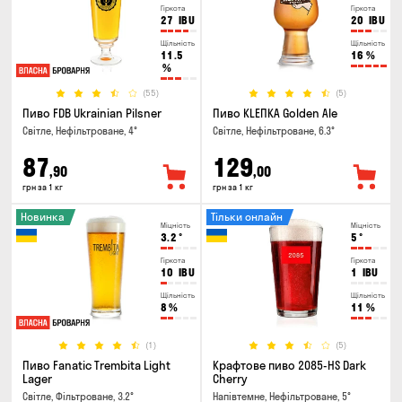
Гіркота
Гіркота
27
IBU
20
IBU
Щільність
Щільність
11.5
16
%
%
(55)
(5)
Пиво FDB Ukrainian Pilsner
Пиво KLEПКА Golden Ale
Світле, Нефільтроване, 4°
Світле, Нефільтроване, 6.3°
87
129
,90
,00
грн за 1 кг
грн за 1 кг
Новинка
Тільки онлайн
Міцність
Міцність
3.2
°
5
°
Гіркота
Гіркота
10
IBU
1
IBU
Щільність
Щільність
8
%
11
%
(1)
(5)
Пиво Fanatic Trembita Light
Крафтове пиво 2085-HS Dark
Lager
Cherry
Світле, Фільтроване, 3.2°
Напівтемне, Нефільтроване, 5°