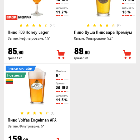
Щільність
Щільність
11.7
%
13
%
(23)
(2)
Пиво FDB Honey Lager
Пиво Душа Пивовара Преміум
Світле, Нефільтроване, 4.5°
Світле, Фільтроване, 5.2°
85
89
,90
,90
грн за 1 кг
грн за 1 кг
Тільки онлайн
Міцність
Новинка
5
°
Гіркота
26
IBU
Щільність
11.5
%
(1)
Пиво Volfas Engelman APA
Світле, Фільтроване, 5°
159