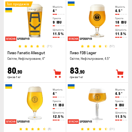
Топ продажів
Міцність
Міцність
4
°
4.5
°
Гіркота
Гіркота
9
IBU
18
IBU
Щільність
Щільність
11.5
%
11.5
%
(71)
(57)
Пиво Fanatic Allesgut
Пиво FDB Lager
Світле, Нефільтроване, 4°
Світле, Нефільтроване, 4.5°
80
83
,90
,90
грн за 1 кг
грн за 1 кг
Міцність
Міцність
4
°
4.5
°
Гіркота
Гіркота
11
IBU
9
IBU
Щільність
Щільність
12.5
%
11.5
%
(8)
(21)