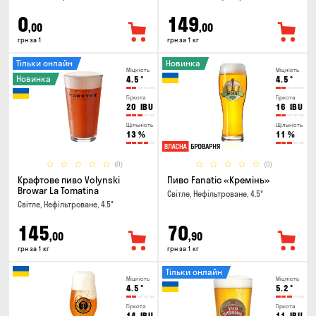
0
149
,00
,00
грн за 1
грн за 1 кг
Тільки онлайн
Новинка
Міцність
Міцність
Новинка
4.5
°
4.5
°
Гіркота
Гіркота
20
IBU
16
IBU
Щільність
Щільність
13
%
11
%
(0)
(0)
Крафтове пиво Volynski
Пиво Fanatic «Кремінь»
Browar La Tomatina
Світле, Нефільтроване, 4.5°
Світле, Нефільтроване, 4.5°
145
70
,00
,90
грн за 1 кг
грн за 1 кг
Тільки онлайн
Міцність
Міцність
4.5
°
5.2
°
Гіркота
Гіркота
14
IBU
11
IBU