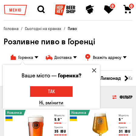
0
0
МЕНЮ
Головна
Сьогодні на кранах
Пиво
Розливне пиво в Горенці
Горенка
Доставка
Вкажіть адресу
Ваше місто —
Горенка?
Всі товари
Пиво
Сидр
Вино
Лимонад
Кв
ТАК
ПИВО
ФІЛЬТР
Ні, змінити
Новинка
Новинка
Міцність
Міцність
5.9
°
5
°
Гіркота
Гіркота
35
IBU
31
IBU