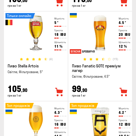
,00
,00
грн за 1 кг
грн за 1 кг
Тільки онлайн
Міцність
Міцність
5
°
4.5
°
Гіркота
Гіркота
18
IBU
20
IBU
Щільність
Щільність
11
%
12
%
(4)
(15)
Пиво Stella Artois
Пиво Fanatic БОТЕ преміум
лагер
Світле, Фільтроване, 5°
Світле, Фільтроване, 4.5°
105
99
,90
,90
грн за 1 кг
грн за 1 кг
Топ продажів
Топ продажів
Міцність
Міцність
4.3
°
4.2
°
Гіркота
Гіркота
16
IBU
12
IBU
Щільність
Щільність