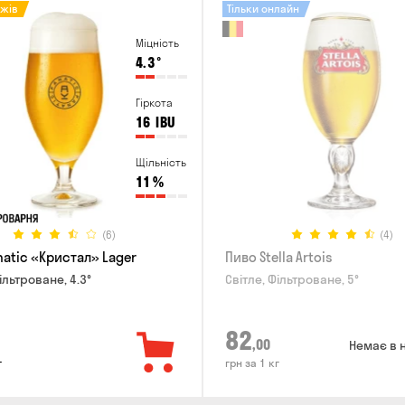
ажів
Тільки онлайн
Міцність
4.3
°
Гіркота
16
IBU
Щільність
11
%
(6)
(4)
natic «Кристал» Lager
Пиво Stella Artois
ільтроване, 4.3°
Світле, Фільтроване, 5°
82
,00
Немає в 
г
грн за 1 кг