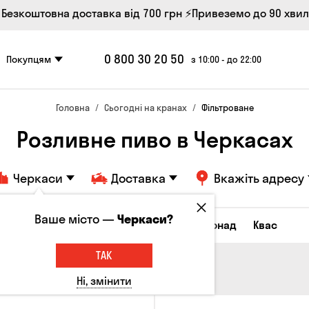
 Безкоштовна доставка від 700 грн
⚡Привеземо до 90 хви
0 800 30 20 50
Покупцям
з 10:00 - до 22:00
Головна
Сьогодні на кранах
Фільтроване
Розливне пиво в Черкасах
Черкаси
Доставка
Вкажіть адресу
Ваше місто —
Черкаси?
Всі товари
Пиво
Сидр
Лимонад
Квас
ТАК
Ні, змінити