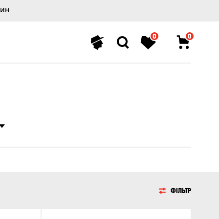
лин
0
0
ФІЛЬТР