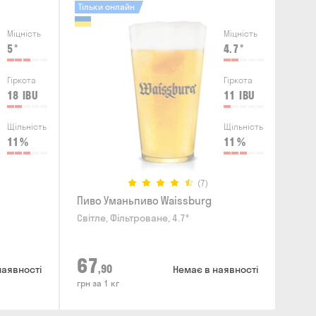
Тільки онлайн
Міцність
Міцність
5
°
4.7
°
Гіркота
Гіркота
18
IBU
11
IBU
Щільність
Щільність
11
%
11
%
(7)
Пиво Уманьпиво Waissburg
Світле, Фільтроване, 4.7°
67
,90
наявності
Немає в наявності
грн за 1 кг