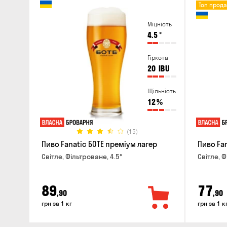
Топ прод
Міцність
4.5
°
Гіркота
20
IBU
Щільність
12
%
(15)
Пиво Fanatic БОТЕ преміум лагер
Пиво Fa
Світле, Фільтроване, 4.5°
Світле, Ф
89
77
,90
,90
грн за 1 кг
грн за 1 к