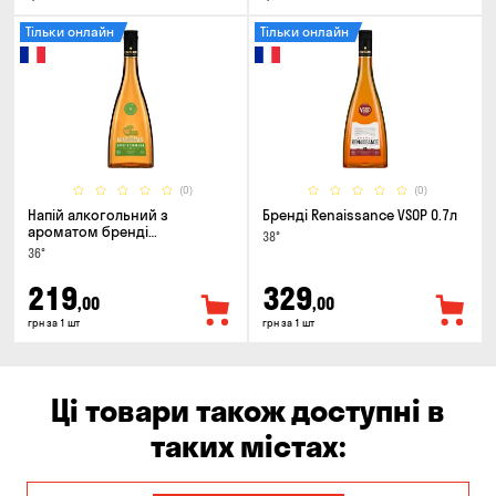
Тільки онлайн
Тільки онлайн
(0)
(0)
Напій алкогольний з
Бренді Renaissance VSOP 0.7л
ароматом бренді
38°
Renaissance Cinamon & Apple
36°
0.5л
219
329
,00
,00
грн за 1 шт
грн за 1 шт
Ці товари також доступні в
таких містах: