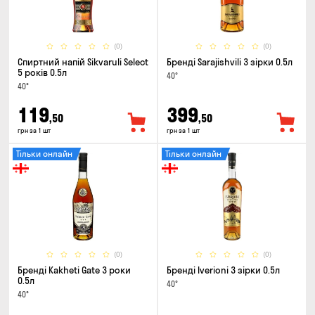
(0)
(0)
Спиртний напій Sikvaruli Select
Бренді Sarajishvili 3 зірки 0.5л
5 років 0.5л
40°
40°
119
399
,50
,50
грн за 1 шт
грн за 1 шт
Тільки онлайн
Тільки онлайн
(0)
(0)
Бренді Kakheti Gate 3 роки
Бренді Iverioni 3 зірки 0.5л
0.5л
40°
40°