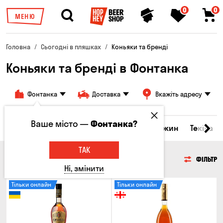
0
0
МЕНЮ
Головна
Сьогодні в пляшках
Коньяки та бренді
Коньяки та бренді в Фонтанка
Фонтанка
Доставка
Вкажіть адресу
Ваше місто —
Фонтанка?
кери та настоянки
Коньяки та бренді
Джин
Текіла
ТАК
КОНЬЯКИ ТА БРЕНДІ
ФІЛЬТР
Ні, змінити
Тільки онлайн
Тільки онлайн