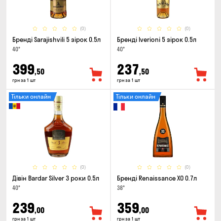
(0)
(0)
Бренді Sarajishvili 5 зірок 0.5л
Бренді Iverioni 5 зірок 0.5л
40°
40°
399
237
,50
,50
грн за 1 шт
грн за 1 шт
Тільки онлайн
Тільки онлайн
(0)
(0)
Дівін Bardar Silver 3 роки 0.5л
Бренді Renaissance XO 0.7л
40°
38°
239
359
,00
,00
грн за 1 шт
грн за 1 шт