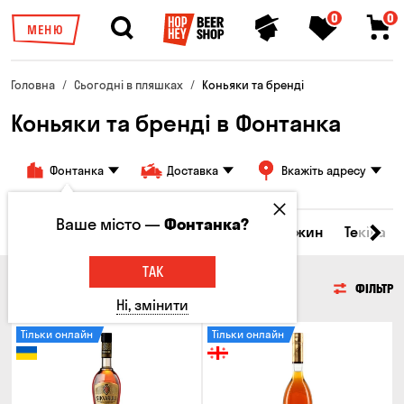
0
0
МЕНЮ
Головна
Сьогодні в пляшках
Коньяки та бренді
Коньяки та бренді в Фонтанка
Фонтанка
Доставка
Вкажіть адресу
Ваше місто —
Фонтанка?
кери та настоянки
Коньяки та бренді
Джин
Текіла
ТАК
КОНЬЯКИ ТА БРЕНДІ
ФІЛЬТР
Ні, змінити
Тільки онлайн
Тільки онлайн