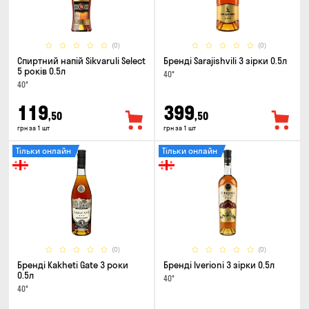
(0)
(0)
Спиртний напій Sikvaruli Select
Бренді Sarajishvili 3 зірки 0.5л
5 років 0.5л
40°
40°
119
399
,50
,50
грн за 1 шт
грн за 1 шт
Тільки онлайн
Тільки онлайн
(0)
(0)
Бренді Kakheti Gate 3 роки
Бренді Iverioni 3 зірки 0.5л
0.5л
40°
40°