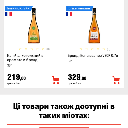
Тільки онлайн
Тільки онлайн
(0)
(0)
Напій алкогольний з
Бренді Renaissance VSOP 0.7л
ароматом бренді
38°
Renaissance Cinamon & Apple
36°
0.5л
219
329
,00
,00
грн за 1 шт
грн за 1 шт
Ці товари також доступні в
таких містах: