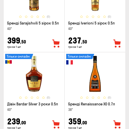
(0)
(0)
Бренді Sarajishvili 5 зірок 0.5л
Бренді Iverioni 5 зірок 0.5л
40°
40°
399
237
,50
,50
грн за 1 шт
грн за 1 шт
Тільки онлайн
Тільки онлайн
(0)
(0)
Дівін Bardar Silver 3 роки 0.5л
Бренді Renaissance XO 0.7л
40°
38°
239
359
,00
,00
грн за 1 шт
грн за 1 шт