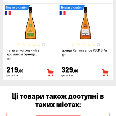
Тільки онлайн
Тільки онлайн
(0)
(0)
Напій алкогольний з
Бренді Renaissance VSOP 0.7л
ароматом бренді
38°
Renaissance Cinamon & Apple
36°
0.5л
219
329
,00
,00
грн за 1 шт
грн за 1 шт
Ці товари також доступні в
таких містах: