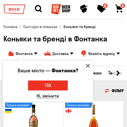
0
0
МЕНЮ
Головна
Сьогодні в пляшках
Коньяки та бренді
Коньяки та бренді в Фонтанка
Фонтанка
Доставка
Вкажіть адресу
Ваше місто —
Фонтанка?
кери та настоянки
Коньяки та бренді
Джин
Текіла
ТАК
КОНЬЯКИ ТА БРЕНДІ
ФІЛЬТР
Ні, змінити
Тільки онлайн
Тільки онлайн