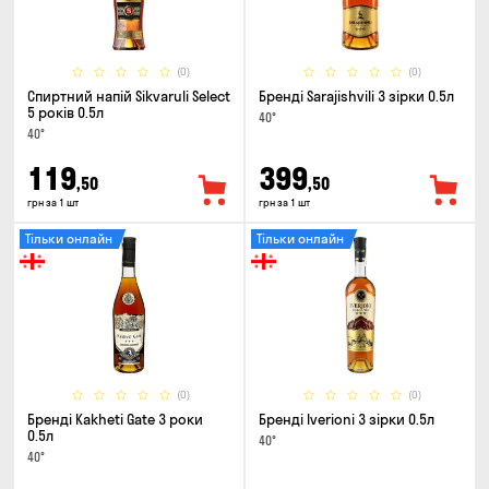
(0)
(0)
Спиртний напій Sikvaruli Select
Бренді Sarajishvili 3 зірки 0.5л
5 років 0.5л
40°
40°
119
399
,50
,50
грн за 1 шт
грн за 1 шт
Тільки онлайн
Тільки онлайн
(0)
(0)
Бренді Kakheti Gate 3 роки
Бренді Iverioni 3 зірки 0.5л
0.5л
40°
40°