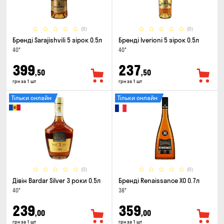
(0)
(0)
Бренді Sarajishvili 5 зірок 0.5л
Бренді Iverioni 5 зірок 0.5л
40°
40°
399
237
,50
,50
грн за 1 шт
грн за 1 шт
Тільки онлайн
Тільки онлайн
(0)
(0)
Дівін Bardar Silver 3 роки 0.5л
Бренді Renaissance XO 0.7л
40°
38°
239
359
,00
,00
грн за 1 шт
грн за 1 шт