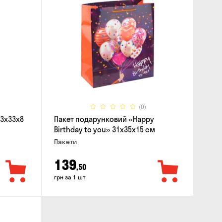
(0)
23x33x8
Пакет подарунковий «Happy
Birthday to you» 31x35x15 cм
Пакети
139
,50
грн за 1 шт