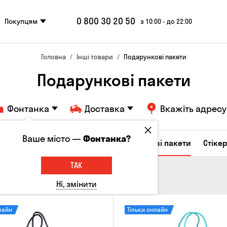
0 800 30 20 50
Покупцям
з 10:00 - до 22:00
Головна
Інші товари
Подарункові пакети
Подарункові пакети
Фонтанка
Доставка
Вкажіть адресу
Ваше місто —
Фонтанка?
Келихи та кухлі
Брелоки
Подарункові пакети
Стіке
ТАК
Ні, змінити
лайн
Тільки онлайн