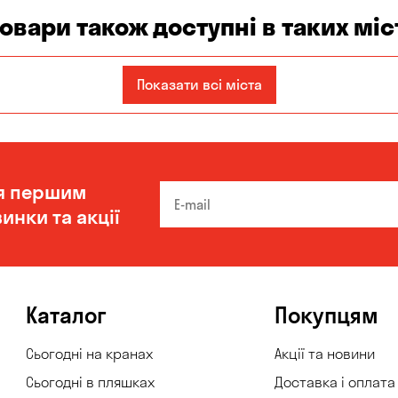
товари також доступні в таких міс
Запоріжжя
Кам'янське
Київ
Показати всі міста
Одеса
Олександрівка
Чорноморськ
я першим
инки та акції
Каталог
Покупцям
Сьогодні на кранах
Акції та новини
Сьогодні в пляшках
Доставка і оплата