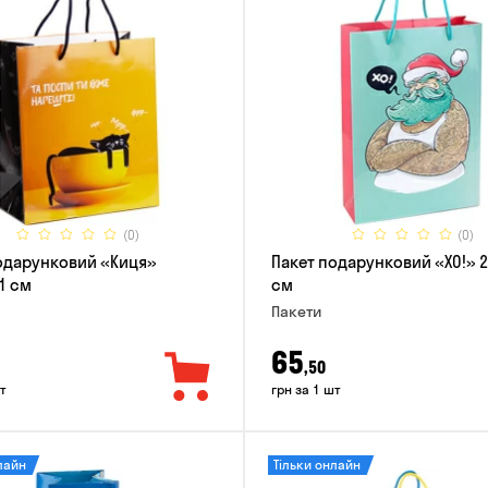
(0)
(0)
одарунковий «Киця»
Пакет подарунковий «ХО!» 
1 см
см
Пакети
65
,50
т
грн за 1 шт
лайн
Тільки онлайн