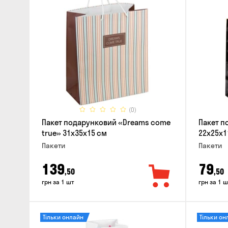
(0)
Пакет подарунковий «Dreams come
Пакет п
true» 31x35x15 см
22x25x1
Пакети
Пакети
139
79
,50
,50
грн за 1 шт
грн за 1 ш
Тільки онлайн
Тільки он