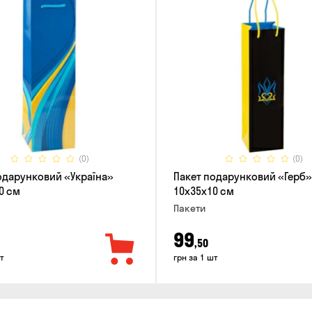
(0)
(0)
одарунковий «Україна»
Пакет подарунковий «Герб»
0 см
10x35x10 см
Пакети
99
,50
т
грн за 1 шт