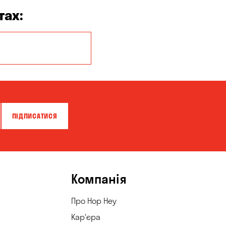
тах:
Кропивницький
ПІДПИСАТИСЯ
Компанія
Про Hop Hey
Кар'єра