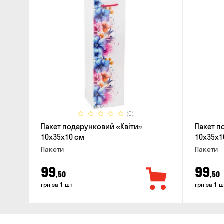
(0)
Пакет подарунковий «Квіти»
Пакет п
10x35x10 см
10x35x1
Пакети
Пакети
99
99
,50
,50
грн за 1 шт
грн за 1 ш