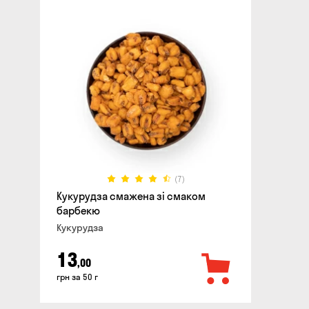
(7)
Кукурудза смажена зі смаком
барбекю
Кукурудза
13
,00
грн за 50 г