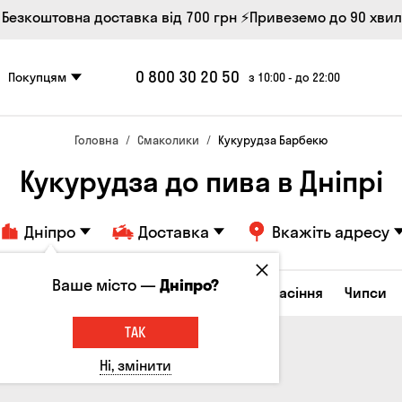
 Безкоштовна доставка від 700 грн
⚡Привеземо до 90 хви
0 800 30 20 50
Покупцям
з 10:00 - до 22:00
Головна
Смаколики
Кукурудза Барбекю
Кукурудза до пива в Дніпрі
Дніпро
Доставка
Вкажіть адресу
Ваше місто —
Дніпро?
ирні закуски
Горішки
Кукурудза
Насіння
Чипси
ТАК
Ні, змінити