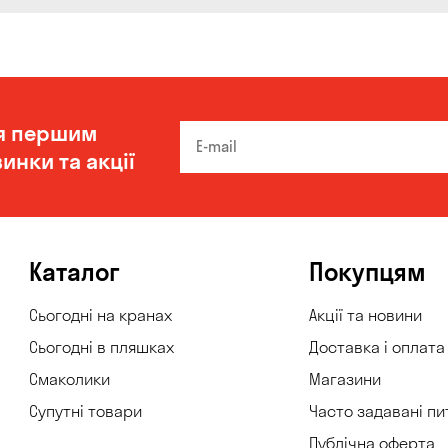
я першим
инки та акції
Каталог
Покупцям
Сьогодні на кранах
Акції та новини
Сьогодні в пляшках
Доставка і оплата
Смаколики
Магазини
Супутні товари
Часто задавані пи
Публічна оферта