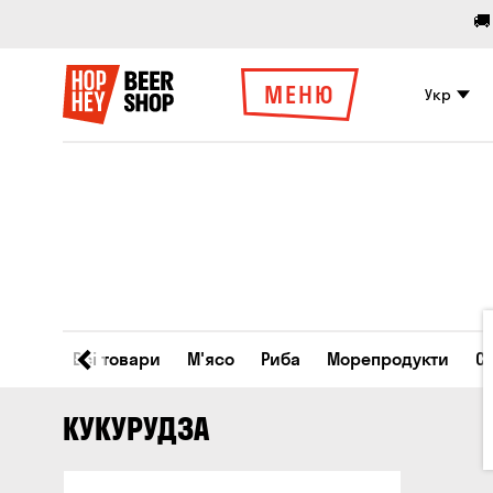
🚚
МЕНЮ
Укр
Всі товари
М'ясо
Риба
Морепродукти
С
КУКУРУДЗА