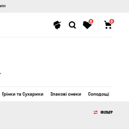
лин
0
0
Грінки та Сухарики
Злакові снеки
Солодощі
ФІЛЬТР