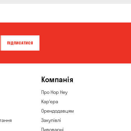
ПІДПИСАТИСЯ
Компанія
Про Hop Hey
Кар'єра
Орендодавцям
тання
Закупівлі
Пивоварні