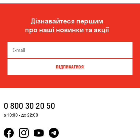
Миколаїв
Одеса
Дізнавайтеся першим
Олександрівка
Чорноморськ
про наші новинки та акції
ПІДПИСАТИСЯ
0 800 30 20 50
з 10:00 - до 22:00