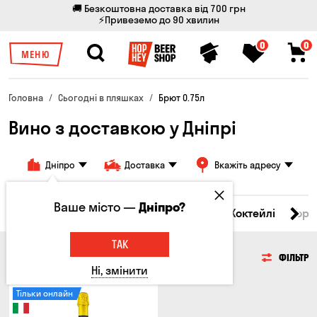
🚚 Безкоштовна доставка від 700 грн
⚡Привеземо до 90 хвилин
0
0
МЕНЮ
Головна
Сьогодні в пляшках
Брют 0.75л
Вино з доставкою у Дніпрі
Дніпро
Доставка
Вкажіть адресу
Ваше місто —
Дніпро?
і товари
Пиво
Сидр
Вино
Віскі
Коктейлі
Горі
ТАК
ВИНО
ФІЛЬТР
Ні, змінити
Тільки онлайн