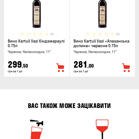
(0)
(0)
Вино Kartuli Vazi Кіндзмараулі
Вино Kartuli Vazi «Алазанська
0.75л
долина» червоне 0.75л
Червоне, Напівсолодке, 11°
Червоне, Напівсолодке, 11°
299
281
,50
,00
грн за 1 шт
грн за 1 шт
ВАС ТАКОЖ МОЖЕ ЗАЦІКАВИТИ