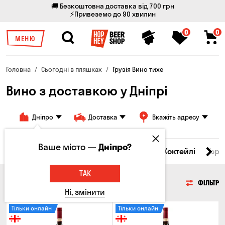
🚚 Безкоштовна доставка від 700 грн
⚡Привеземо до 90 хвилин
0
0
МЕНЮ
Головна
Сьогодні в пляшках
Грузія Вино тихе
Вино з доставкою у Дніпрі
Дніпро
Доставка
Вкажіть адресу
Ваше місто —
Дніпро?
і товари
Пиво
Сидр
Вино
Віскі
Коктейлі
Горі
ТАК
ВИНО
ФІЛЬТР
Ні, змінити
Тільки онлайн
Тільки онлайн