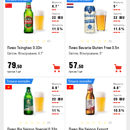
Міцність
Міцність
4.7
°
5
°
Гіркота
Гіркота
22
IBU
22
IBU
Щільність
Щільність
11.5
%
11.5
%
(0)
(0)
Пиво Tsingtao 0.33л
Пиво Bavaria Gluten Free 0.5л
Світле, Фільтроване, 4.7°
Світле, Фільтроване, 5°
79
57
,50
,50
грн за 1 шт
грн за 1 шт
Тільки онлайн
Тільки онлайн
Міцність
Міцність
4.9
°
4.8
°
Гіркота
Гіркота
22
IBU
20
IBU
Щільність
Щільність
11
%
10.5
%
(0)
(0)
Пиво Bia Saigon Special 0.33л
Пиво Bia Saigon Export