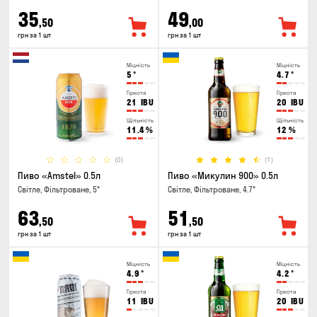
35
49
,50
,00
грн за 1 шт
грн за 1 шт
Міцність
Міцність
5
°
4.7
°
Гіркота
Гіркота
21
IBU
20
IBU
Щільність
Щільність
11.4
%
12
%
(0)
(1)
Пиво «Amstel» 0.5л
Пиво «Микулин 900» 0.5л
Світле, Фільтроване, 5°
Світле, Фільтроване, 4.7°
63
51
,50
,50
грн за 1 шт
грн за 1 шт
Міцність
Міцність
4.9
°
4.2
°
Гіркота
Гіркота
11
IBU
20
IBU