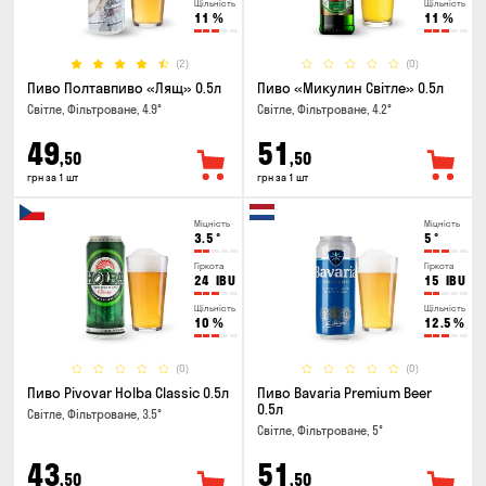
Щільність
Щільність
11
%
11
%
(2)
(0)
Пиво Полтавпиво «Лящ» 0.5л
Пиво «Микулин Світле» 0.5л
Світле, Фільтроване, 4.9°
Світле, Фільтроване, 4.2°
49
51
,50
,50
грн за 1 шт
грн за 1 шт
Міцність
Міцність
3.5
°
5
°
Гіркота
Гіркота
24
IBU
15
IBU
Щільність
Щільність
10
%
12.5
%
(0)
(0)
Пиво Pivovar Holba Classic 0.5л
Пиво Bavaria Premium Beer
0.5л
Світле, Фільтроване, 3.5°
Світле, Фільтроване, 5°
43
51
,50
,50