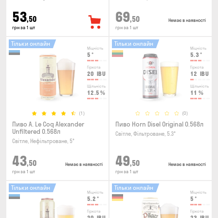
53
69
,50
,50
Немає в наявності
грн за 1 шт
грн за 1 шт
Тільки онлайн
Тільки онлайн
Міцність
Міцність
5
°
5.3
°
Гіркота
Гіркота
20
IBU
12
IBU
Щільність
Щільність
12.5
%
11
%
(1)
(0)
Пиво A. Le Coq Alexander
Пиво Horn Disel Original 0.568л
Unfiltered 0.568л
Світле, Фільтроване, 5.3°
Світле, Нефільтроване, 5°
43
49
,50
,50
Немає в наявності
Немає в наявності
грн за 1 шт
грн за 1 шт
Тільки онлайн
Тільки онлайн
Міцність
Міцність
5.2
°
5
°
Гіркота
Гіркота
20
IBU
23
IBU