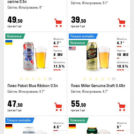
світле 0.5л
Світле, Фільтроване, 5.1°
Світле, Фільтроване, 4°
49
39
,50
,50
грн за 1 шт
грн за 1 шт
Новинка
Тільки онлайн
Міцність
Міцність
Новинка
4.7
°
4.7
°
Гіркота
Гіркота
8
IBU
10
IBU
Щільність
Щільність
11.5
%
10.5
%
(0)
(0)
Пиво Pabst Blue Ribbon 0.5л
Пиво Miller Genuine Draft 0.48л
Світле, Фільтроване, 4.7°
Світле, Фільтроване, 4.7°
47
55
,50
,50
грн за 1 шт
грн за 1 шт
Тільки онлайн
Новинка
Міцність
Міцність
4.5
°
5
°