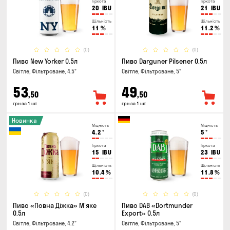
Гіркота
Гіркота
20
IBU
21
IBU
Щільність
Щільність
11
%
11.2
%
(0)
(0)
Пиво New Yorker 0.5л
Пиво Darguner Pilsener 0.5л
Світле, Фільтроване, 4.5°
Світле, Фільтроване, 5°
53
49
,50
,50
грн за 1 шт
грн за 1 шт
Новинка
Міцність
Міцність
4.2
°
5
°
Гіркота
Гіркота
15
IBU
23
IBU
Щільність
Щільність
10.4
%
11.8
%
(0)
(0)
Пиво «Повна Діжка» М'яке
Пиво DAB «Dortmunder
0.5л
Export» 0.5л
Світле, Фільтроване, 4.2°
Світле, Фільтроване, 5°