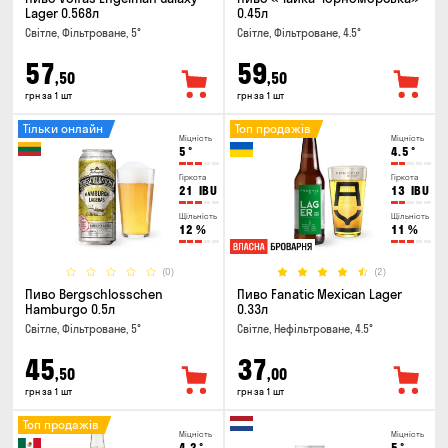
Lager 0.568л
0.45л
Світле, Фільтроване, 5°
Світле, Фільтроване, 4.5°
57
59
,50
,50
грн за 1 шт
грн за 1 шт
Тільки онлайн
Топ продажів
Міцність
Міцність
5
°
4.5
°
Гіркота
Гіркота
21
IBU
13
IBU
Щільність
Щільність
12
%
11
%
(0)
(2)
Пиво Bergschlosschen
Пиво Fanatic Mexican Lager
Hamburgo 0.5л
0.33л
Світле, Фільтроване, 5°
Світле, Нефільтроване, 4.5°
45
37
,50
,00
грн за 1 шт
грн за 1 шт
Топ продажів
Міцність
Міцність
4.2
°
5
°