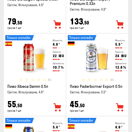
Premium 0.33л
Світле, Фільтроване, 4.9°
Світле, Фільтроване, 4.8°
79
133
,50
,50
грн за 1 шт
грн за 1 шт
Тільки онлайн
Тільки онлайн
Міцність
Міцність
4.6
°
5.5
°
Гіркота
Гіркота
22
IBU
24
IBU
Щільність
Щільність
10.7
%
12.6
%
(0)
(0)
Пиво Xibeca Damm 0.5л
Пиво Paderborner Export 0.5л
Світле, Фільтроване, 4.6°
Світле, Фільтроване, 5.5°
55
45
,50
,50
грн за 1 шт
грн за 1 шт
Тільки онлайн
Тільки онлайн
Міцність
Міцність
5.4
°
4.6
°