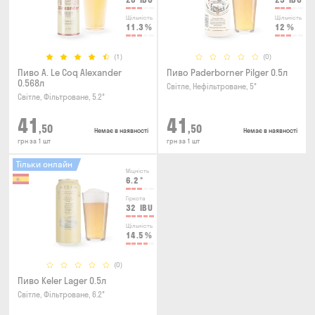
Щільність
Щільність
11.3
%
12
%
(1)
(0)
Пиво A. Le Coq Alexander
Пиво Paderborner Pilger 0.5л
0.568л
Світле, Нефільтроване, 5°
Світле, Фільтроване, 5.2°
41
41
,50
,50
Немає в наявності
Немає в наявності
грн за 1 шт
грн за 1 шт
Тільки онлайн
Міцність
6.2
°
Гіркота
32
IBU
Щільність
14.5
%
(0)
Пиво Keler Lager 0.5л
Світле, Фільтроване, 6.2°