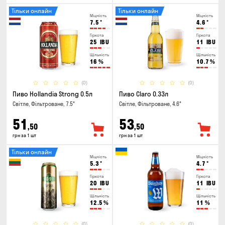
Тільки онлайн
Тільки онлайн
Міцність
Міцність
7.5
°
4.6
°
Гіркота
Гіркота
25
IBU
11
IBU
Щільність
Щільність
16
%
10.7
%
(0)
(0)
Пиво Hollandia Strong 0.5л
Пиво Claro 0.33л
Світле, Фільтроване, 7.5°
Світле, Фільтроване, 4.6°
51
53
,50
,50
грн за 1 шт
грн за 1 шт
Тільки онлайн
Міцність
Міцність
5.3
°
4.7
°
Гіркота
Гіркота
20
IBU
11
IBU
Щільність
Щільність
12.5
%
11
%
(0)
(0)