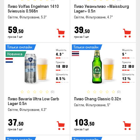
Пиво Volfas Engelman 1410
Пиво Уманьпиво «Waissburg
Sviesusis 0.568л
Lager» 0.5л
Світле, Фільтроване, 5.3°
Світле, Фільтроване, 4.7°
59
39
,50
,50
грн за 1 шт
грн за 1 шт
Тільки онлайн
Тільки онлайн
Міцність
Міцність
Новинка
4.3
°
5
°
Гіркота
Гіркота
18
IBU
22
IBU
Щільність
Щільність
8.5
%
12
%
(0)
(0)
Пиво Bavaria Ultra Low Carb
Пиво Chang Classic 0.32л
Lager 0.5л
Світле, Фільтроване, 5°
Світле, Фільтроване, 4.3°
37
103
,50
,50
грн за 1 шт
грн за 1 шт
Тільки онлайн
Тільки онлайн