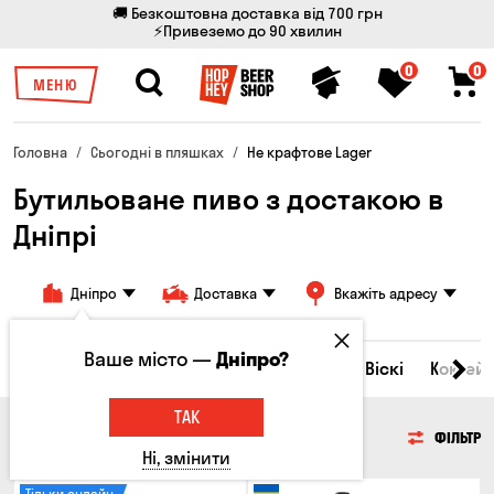
🚚 Безкоштовна доставка від 700 грн
⚡Привеземо до 90 хвилин
0
0
МЕНЮ
Головна
Сьогодні в пляшках
Не крафтове Lager
Бутильоване пиво з достакою в
Дніпрі
Дніпро
Доставка
Вкажіть адресу
Ваше місто —
Дніпро?
Всі товари
Пиво
Сидр
Вино
Віскі
Коктейл
ТАК
ПИВО
ФІЛЬТР
Ні, змінити
Тільки онлайн