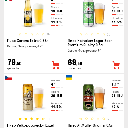
Гіркота
Гіркота
19
IBU
19
IBU
Щільність
Щільність
11.3
%
11.5
%
(0)
(0)
Пиво Corona Extra 0.33л
Пиво Heineken Lager Beer
Premium Quality 0.5л
Світле, Фільтроване, 4.2°
Світле, Фільтроване, 5°
79
69
,50
,50
грн за 1 шт
грн за 1 шт
Міцність
Міцність
4
°
5.1
°
Гіркота
Гіркота
20
IBU
26
IBU
Щільність
Щільність
11.5
%
12
%
(1)
(0)
Пиво Velkopopovicky Kozel
Пиво AltMuller Original 0.5л