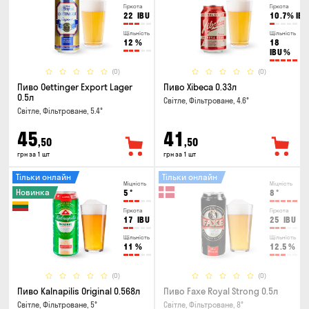
Гіркота
Гіркота
22
IBU
10.7%
IBU
Щільність
Щільність
12
%
18
IBU
%
(0)
(0)
Пиво Oettinger Export Lager
Пиво Xibeca 0.33л
0.5л
Світле, Фільтроване, 4.6°
Світле, Фільтроване, 5.4°
45
41
,50
,50
грн за 1 шт
грн за 1 шт
Тільки онлайн
Тільки онлайн
Міцність
Міцність
Новинка
5
°
8
°
Гіркота
Гіркота
17
IBU
25
IBU
Щільність
Щільність
11
%
12.5
%
(0)
(0)
Пиво Kalnapilis Original 0.568л
Пиво Faxe Royal Strong 0.5л
Світле, Фільтроване, 5°
Світле, Фільтроване, 8°