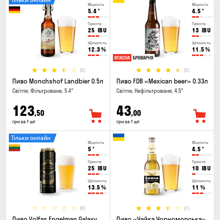
Міцність
Міцність
5.4
°
4.5
°
Гіркота
Гіркота
25
IBU
13
IBU
Щільність
Щільність
12.3
%
11.5
%
(2)
(2)
Пиво Monchshof Landbier 0.5л
Пиво FDB «Mexican beer» 0.33л
Світле, Фільтроване, 5.4°
Світле, Нефільтроване, 4.5°
123
43
,50
,00
грн за 1 шт
грн за 1 шт
Тільки онлайн
Міцність
Міцність
5
°
4.5
°
Гіркота
Гіркота
25
IBU
10
IBU
Щільність
Щільність
13.5
%
11
%
(0)
(1)
Пиво Volfas Engelman Galaxy
Пиво «Чайка Чорноморська»