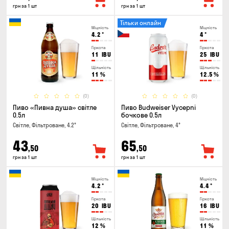
грн за 1 шт
грн за 1 шт
Тільки онлайн
Міцність
Міцність
4.2
°
4
°
Гіркота
Гіркота
11
IBU
25
IBU
Щільність
Щільність
11
%
12.5
%
(0)
(0)
Пиво «Пивна душа» світле
Пиво Budweiser Vycepni
0.5л
бочкове 0.5л
Світле, Фільтроване, 4.2°
Світле, Фільтроване, 4°
43
65
,50
,50
грн за 1 шт
грн за 1 шт
Міцність
Міцність
4.2
°
4.4
°
Гіркота
Гіркота
20
IBU
16
IBU
Щільність
Щільність
12
%
11
%