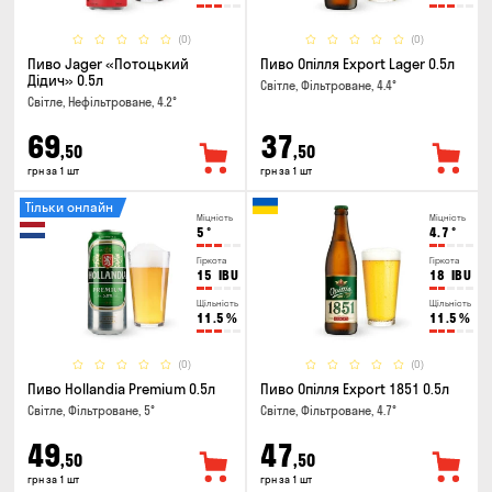
(0)
(0)
Пиво Jager «Потоцький
Пиво Опілля Export Lager 0.5л
Дідич» 0.5л
Світле, Фільтроване, 4.4°
Світле, Нефільтроване, 4.2°
69
37
,50
,50
грн за 1 шт
грн за 1 шт
Тільки онлайн
Міцність
Міцність
5
°
4.7
°
Гіркота
Гіркота
15
IBU
18
IBU
Щільність
Щільність
11.5
%
11.5
%
(0)
(0)
Пиво Hollandia Premium 0.5л
Пиво Опілля Export 1851 0.5л
Світле, Фільтроване, 5°
Світле, Фільтроване, 4.7°
49
47
,50
,50
грн за 1 шт
грн за 1 шт