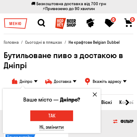
🚚 Безкоштовна доставка від 700 грн
⚡Привеземо до 90 хвилин
0
0
МЕНЮ
Головна
Сьогодні в пляшках
Не крафтове Belgian Dubbel
Бутильоване пиво з достакою в
Дніпрі
Дніпро
Доставка
Вкажіть адресу
Ваше місто —
Дніпро?
Всі товари
Пиво
Сидр
Вино
Віскі
Коктейл
ТАК
ПИВО
ФІЛЬТР
Ні, змінити
Тільки онлайн