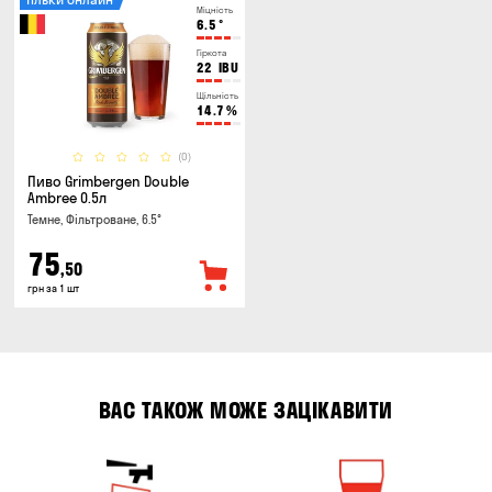
Міцність
6.5
°
Гіркота
22
IBU
Щільність
14.7
%
(0)
Пиво Grimbergen Double
Ambree 0.5л
Темне, Фільтроване, 6.5°
75
,50
грн за 1 шт
ВАС ТАКОЖ МОЖЕ ЗАЦІКАВИТИ