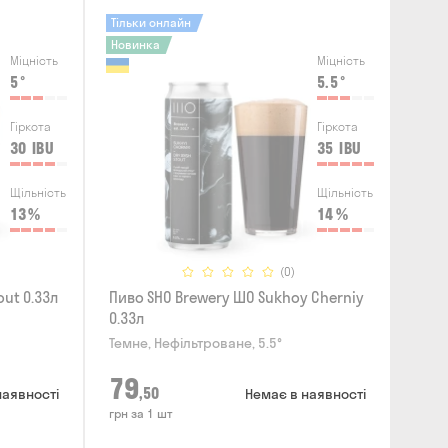
Тільки онлайн
Новинка
Міцність
Міцність
5
°
5.5
°
Гіркота
Гіркота
30
IBU
35
IBU
Щільність
Щільність
13
%
14
%
(0)
out 0.33л
Пиво SHO Brewery ШО Sukhoy Cherniy
0.33л
Темне, Нефільтроване, 5.5°
79
,50
наявності
Немає в наявності
грн за 1 шт