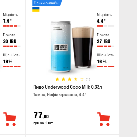
Тільки онлайн
Міцність
Міцність
7.4
°
4.4
°
Гіркота
Гіркота
30
IBU
27
IBU
Щільність
Щільність
19
%
16
%
(1)
Пиво Underwood Coco Milk 0.33л
Темне, Нефільтроване, 4.4°
77
,00
грн за 1 шт