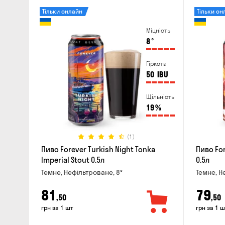
Тільки онлайн
Тільки он
Міцність
8
°
Гіркота
50
IBU
Щільність
19
%
(1)
Пиво Forever Turkish Night Tonka
Пиво For
Imperial Stout 0.5л
0.5л
Темне, Нефільтроване, 8°
Темне, Н
81
79
,50
,50
грн за 1 шт
грн за 1 ш