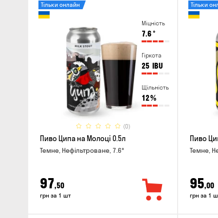
Тільки онлайн
Тільки он
Міцність
7.6
°
Гіркота
25
IBU
Щільність
12
%
(0)
Пиво Ципа на Молоці 0.5л
Пиво Ци
Темне, Нефільтроване, 7.6°
Темне, Н
97
95
,50
,00
грн за 1 шт
грн за 1 ш