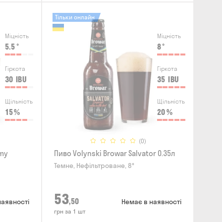
Тільки онлайн
Міцність
Міцність
5.5
°
8
°
Гіркота
Гіркота
30
IBU
35
IBU
Щільність
Щільність
15
%
20
%
(0)
amy
Пиво Volynski Browar Salvator 0.35л
Темне, Нефільтроване, 8°
53
,50
наявності
Немає в наявності
грн за 1 шт