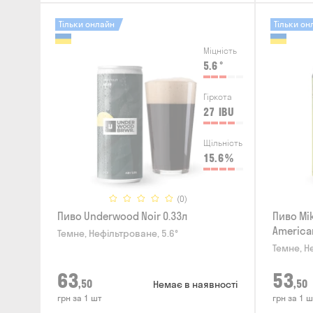
Тільки онлайн
Тільки он
Міцність
5.6
°
Гіркота
27
IBU
Щільність
15.6
%
(0)
Пиво Underwood Noir 0.33л
Пиво Mik
American
Темне, Нефільтроване, 5.6°
Темне, Н
63
53
,50
,50
Немає в наявності
грн за 1 шт
грн за 1 ш