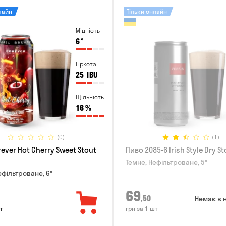
лайн
Тільки онлайн
Міцність
6
°
Гіркота
25
IBU
Щільність
16
%
(0)
(1)
ever Hot Cherry Sweet Stout
Пиво 2085-6 Irish Style Dry St
Темне, Нефільтроване, 5°
ефільтроване, 6°
69
,50
Немає в 
т
грн за 1 шт