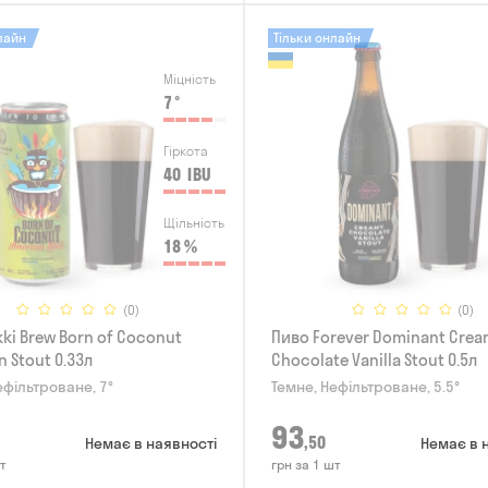
лайн
Тільки онлайн
Міцність
7
°
Гіркота
40
IBU
Щільність
18
%
(0)
(0)
ki Brew Born of Coconut
Пиво Forever Dominant Cre
 Stout 0.33л
Chocolate Vanilla Stout 0.5л
ефільтроване, 7°
Темне, Нефільтроване, 5.5°
93
,50
Немає в наявності
Немає в 
т
грн за 1 шт