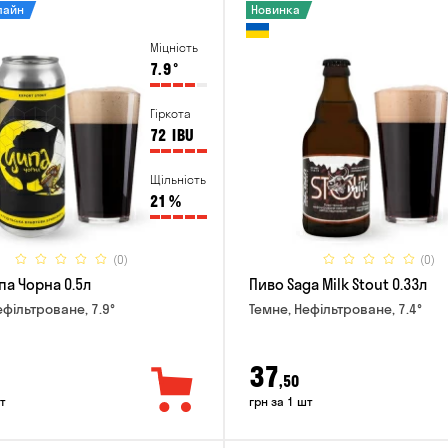
лайн
Новинка
Міцність
7.9
°
Гіркота
72
IBU
Щільність
21
%
(0)
(0)
па Чорна 0.5л
Пиво Saga Milk Stout 0.33л
ефільтроване, 7.9°
Темне, Нефільтроване, 7.4°
37
,50
т
грн за 1 шт