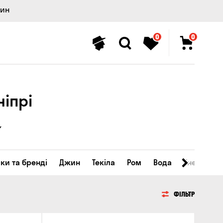
лин
0
0
ніпрі
ки та бренді
Джин
Текіла
Ром
Вода
Енергетичн
ФІЛЬТР