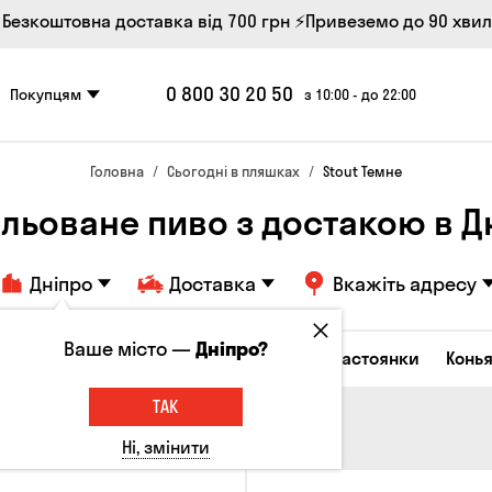
 Безкоштовна доставка від 700 грн
⚡Привеземо до 90 хви
0 800 30 20 50
Покупцям
з 10:00 - до 22:00
Головна
Сьогодні в пляшках
Stout Темне
льоване пиво з достакою в Д
Дніпро
Доставка
Вкажіть адресу
Ваше місто —
Дніпро?
октейлі
Горілка
Соджу
Лікери та настоянки
Конья
ТАК
Ні, змінити