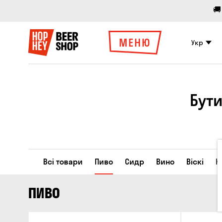
🚚
МЕНЮ
Укр
Бути
Всі товари
Пиво
Сидр
Вино
Віскі
К
ПИВО