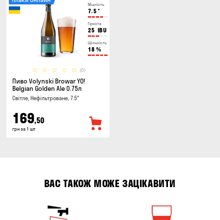
Міцність
7.5
°
Гіркота
25
IBU
Щільність
18
%
(0)
Пиво Volynski Browar YO!
Belgian Golden Ale 0.75л
Світле, Нефільтроване, 7.5°
169
,50
грн за 1 шт
ВАС ТАКОЖ МОЖЕ ЗАЦІКАВИТИ