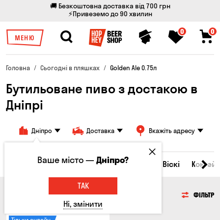
🚚 Безкоштовна доставка від 700 грн
⚡Привеземо до 90 хвилин
0
0
МЕНЮ
Головна
Сьогодні в пляшках
Golden Ale 0.75л
Бутильоване пиво з достакою в
Дніпрі
Дніпро
Доставка
Вкажіть адресу
Ваше місто —
Дніпро?
Всі товари
Пиво
Сидр
Вино
Віскі
Коктейл
ТАК
ПИВО
ФІЛЬТР
Ні, змінити
Тільки онлайн