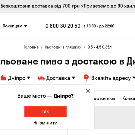
 Безкоштовна доставка від 700 грн
⚡Привеземо до 90 хви
0 800 30 20 50
Покупцям
з 10:00 - до 22:00
Головна
Сьогодні в пляшках
0.5 - 4.5 0.35л
льоване пиво з достакою в Д
Дніпро
Доставка
Вкажіть адресу
Ваше місто —
Дніпро?
октейлі
Горілка
Соджу
Лікери та настоянки
Конья
ТАК
Ні, змінити