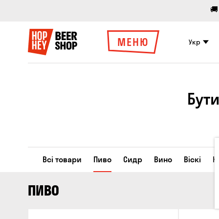
🚚
МЕНЮ
Укр
Бути
Всі товари
Пиво
Сидр
Вино
Віскі
К
ПИВО