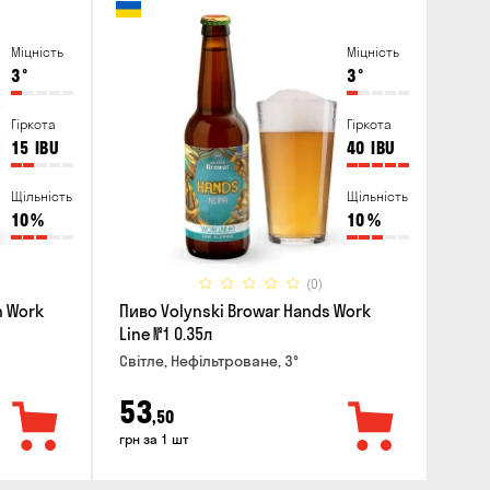
Міцність
Міцність
3
°
3
°
Гіркота
Гіркота
15
IBU
40
IBU
Щільність
Щільність
10
%
10
%
(0)
n Work
Пиво Volynski Browar Hands Work
Line №1 0.35л
Світле, Нефільтроване, 3°
53
,50
грн за 1 шт