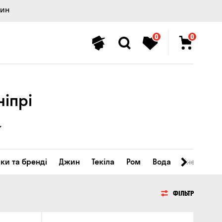
лин
0
0
ніпрі
ки та бренді
Джин
Текіла
Ром
Вода
Енергетичн
ФІЛЬТР