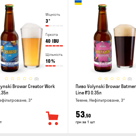
Міцність
3
°
Гіркота
40
IBU
Щільність
10
%
(0)
(0)
ynski Browar Creator Work
Пиво Volynski Browar Batme
0.35л
Line №3 0.35л
Нефільтроване, 3°
Темне, Нефільтроване, 3°
53
,50
т
грн за 1 шт