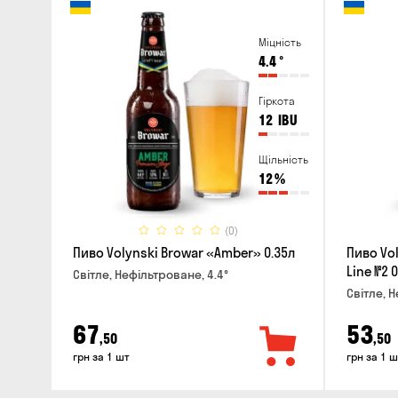
Міцність
4.4
°
Гіркота
12
IBU
Щільність
12
%
(0)
Пиво Volynski Browar «Amber» 0.35л
Пиво Vol
Line №2 
Світле, Нефільтроване, 4.4°
Світле, 
67
53
,50
,50
грн за 1 шт
грн за 1 ш