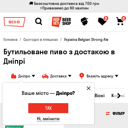
🚚 Безкоштовна доставка від 700 грн
⚡Привеземо до 90 хвилин
0
0
МЕНЮ
Головна
Сьогодні в пляшках
Україна Belgian Strong Ale
Бутильоване пиво з достакою в
Дніпрі
Дніпро
Доставка
Вкажіть адресу
Ваше місто —
Дніпро?
Всі товари
Пиво
Сидр
Вино
Віскі
Коктейл
ТАК
ПИВО
ФІЛЬТР
Ні, змінити
Новинка