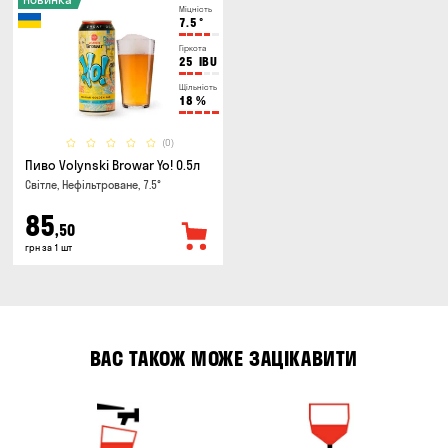
Міцність
7.5
°
Гіркота
25
IBU
Щільність
18
%
(0)
Пиво Volynski Browar Yo! 0.5л
Світле, Нефільтроване, 7.5°
85
,50
грн за 1 шт
ВАС ТАКОЖ МОЖЕ ЗАЦІКАВИТИ