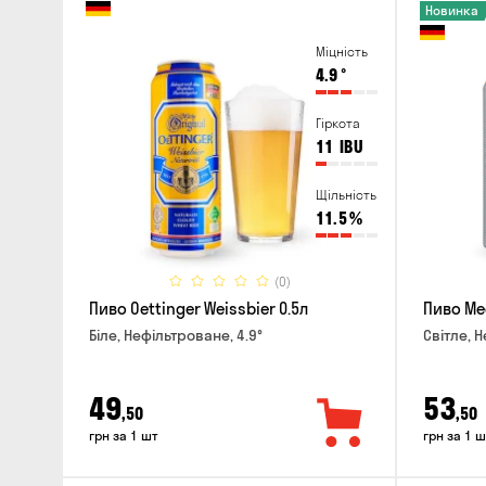
Новинка
Міцність
4.9
°
Гіркота
11
IBU
Щільність
11.5
%
(0)
Пиво Oettinger Weissbier 0.5л
Пиво Mec
Біле, Нефільтроване, 4.9°
Світле, Н
49
53
,50
,50
грн за 1 шт
грн за 1 ш