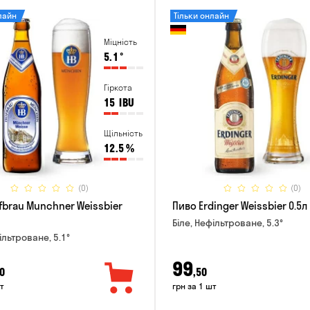
лайн
Тільки онлайн
Міцність
5.1
°
Гіркота
15
IBU
Щільність
12.5
%
(0)
(0)
fbrau Munchner Weissbier
Пиво Erdinger Weissbier 0.5л
Біле, Нефільтроване, 5.3°
ільтроване, 5.1°
99
0
,50
т
грн за 1 шт