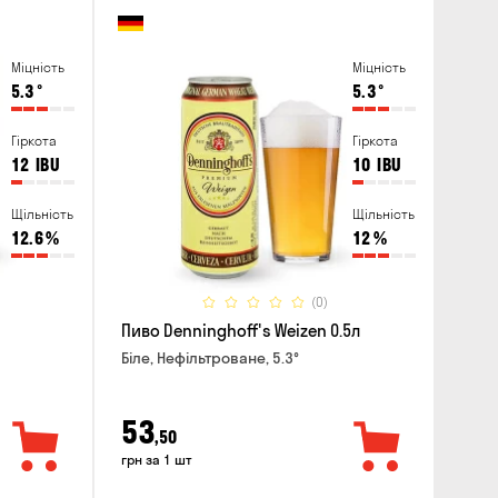
Міцність
Міцність
5.3
°
5.3
°
Гіркота
Гіркота
12
IBU
10
IBU
Щільність
Щільність
12.6
%
12
%
(0)
Пиво Denninghoff's Weizen 0.5л
Біле, Нефільтроване, 5.3°
53
,50
грн за 1 шт