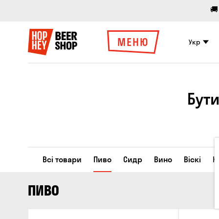
🚚
МЕНЮ
Укр
Бути
Всі товари
Пиво
Сидр
Вино
Віскі
К
ПИВО