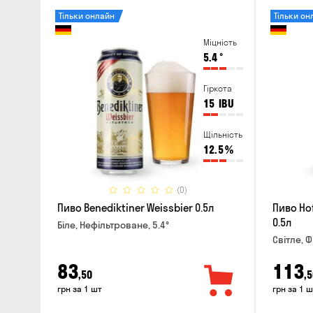
Тільки онлайн
Тільки он
Міцність
5.4
°
Гіркота
15
IBU
Щільність
12.5
%
(0)
Пиво Benediktiner Weissbier 0.5л
Пиво Ho
0.5л
Біле, Нефільтроване, 5.4°
Світле, Ф
83
113
,50
,5
грн за 1 шт
грн за 1 ш