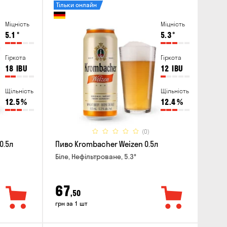
Тільки онлайн
Міцність
Міцність
5.1
°
5.3
°
Гіркота
Гіркота
18
IBU
12
IBU
Щільність
Щільність
12.5
%
12.4
%
(0)
0.5л
Пиво Krombacher Weizen 0.5л
Біле, Нефільтроване, 5.3°
67
,50
грн за 1 шт