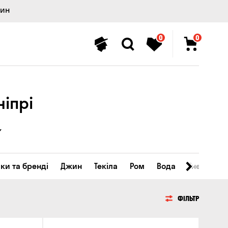
лин
0
0
ніпрі
ки та бренді
Джин
Текіла
Ром
Вода
Енергетичн
ФІЛЬТР