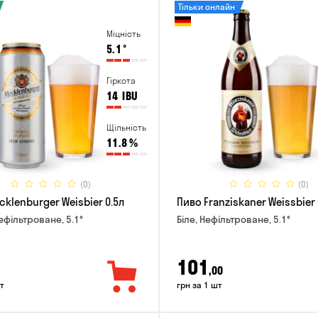
Тільки онлайн
Міцність
5.1
°
Гіркота
14
IBU
Щільність
11.8
%
(0)
(0)
klenburger Weisbier 0.5л
Пиво Franziskaner Weissbier 
ефільтроване, 5.1°
Біле, Нефільтроване, 5.1°
101
,00
т
грн за 1 шт