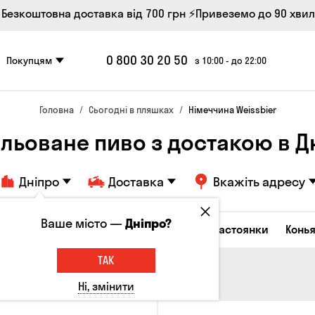
 Безкоштовна доставка від 700 грн
⚡Привеземо до 90 хви
0 800 30 20 50
Покупцям
з 10:00 - до 22:00
Головна
Сьогодні в пляшках
Німеччина Weissbier
льоване пиво з достакою в Д
Дніпро
Доставка
Вкажіть адресу
Ваше місто —
Дніпро?
октейлі
Горілка
Соджу
Лікери та настоянки
Конья
ТАК
Ні, змінити