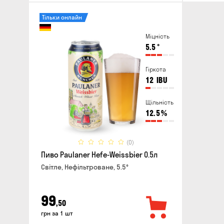
Тільки онлайн
Міцність
5.5
°
Гіркота
12
IBU
Щільність
12.5
%
(0)
Пиво Paulaner Hefe-Weissbier 0.5л
Світле, Нефільтроване, 5.5°
99
,50
грн за 1 шт