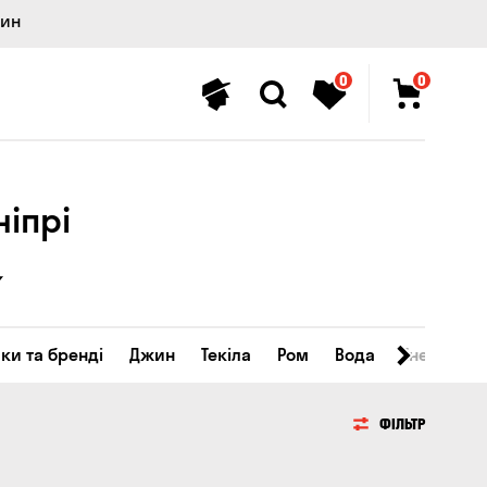
лин
0
0
ніпрі
ки та бренді
Джин
Текіла
Ром
Вода
Енергетичн
ФІЛЬТР