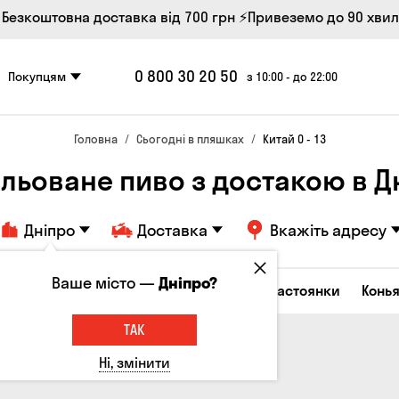
 Безкоштовна доставка від 700 грн
⚡Привеземо до 90 хви
0 800 30 20 50
Покупцям
з 10:00 - до 22:00
Головна
Сьогодні в пляшках
Китай 0 - 13
льоване пиво з достакою в Д
Дніпро
Доставка
Вкажіть адресу
Ваше місто —
Дніпро?
октейлі
Горілка
Соджу
Лікери та настоянки
Конья
ТАК
Ні, змінити