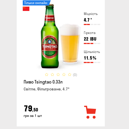
Тільки онлайн
Міцність
4.7
°
Гіркота
22
IBU
Щільність
11.5
%
(0)
Пиво Tsingtao 0.33л
Світле, Фільтроване, 4.7°
79
,50
грн за 1 шт