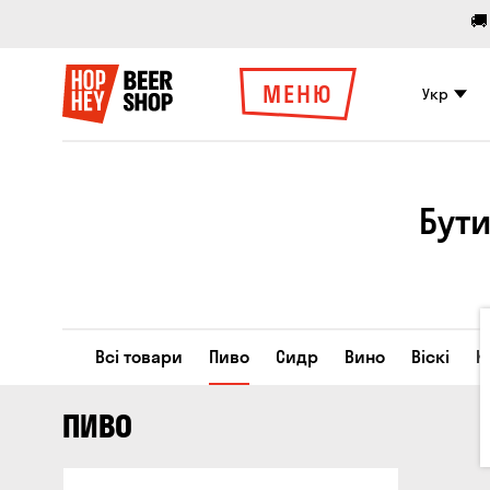
🚚
МЕНЮ
Укр
Бути
Всі товари
Пиво
Сидр
Вино
Віскі
К
ПИВО