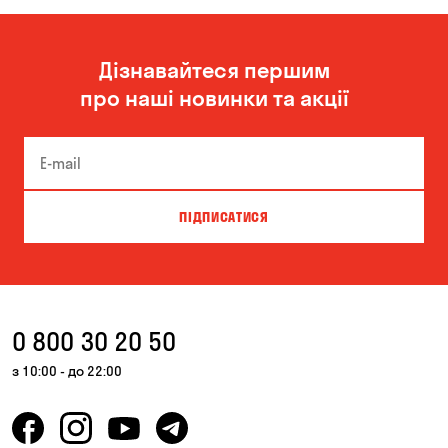
Кропивницький
Миколаїв
Дізнавайтеся першим
Одеса
Олександрівка
про наші новинки та акції
ПІДПИСАТИСЯ
0 800 30 20 50
з 10:00 - до 22:00