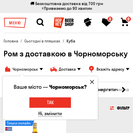
🚚 Безкоштовна доставка від 700 грн
⚡Привеземо до 90 хвилин
0
0
МЕНЮ
Головна
Сьогодні в пляшках
Куба
Ром з доставкою в Чорноморську
Чорноморськ
Доставка
Вкажіть адресу
Ваше місто —
Чорноморськ?
 бренді
Джин
Текіла
Ром
Вода
Енергетичні нап
ТАК
РОМ
ФІЛЬТР
Ні, змінити
Тільки онлайн