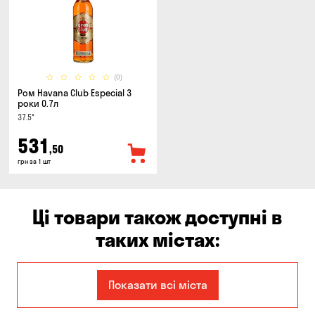
(0)
Ром Havana Club Especial 3
роки 0.7л
37.5°
531
,50
грн за 1 шт
Ці товари також доступні в
таких містах:
Дніпро
Запоріжжя
Показати всі міста
Кам'янське
Київ